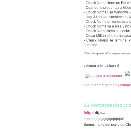
- Chuck Norris tiene un Bic cri
- Cuando tú preguntas a Goog
- Chuck Norris usa Windows V
- Hay 3 tipos de sacaleches: 
- Chuck Norris entiende una 
- Chuck Norris va a Ikea y n
- Chuck Norris lleva su coche 
- César Millán sólo ha fracas
- Chuck Norris se termina P
autostop
('Cos the eyeees of a rangeer are upo
compártelo :: share it
etiquetas :: tags
ropa y comple
33 comentarios ::
felipe
dijo...
puajajajajajajajajajajaja!!
Buenísimo lo del perro de Ch