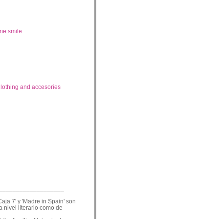
me smile
lothing and accesories
___________________
Caja 7' y 'Madre in Spain' son
a nivel literario como de