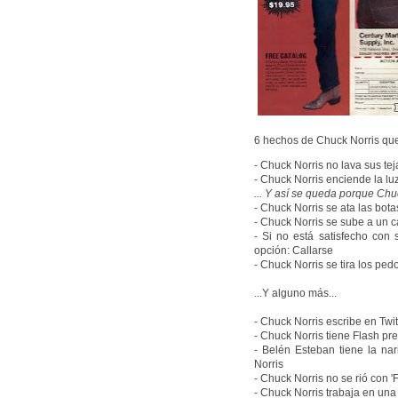
6 hechos de Chuck Norris que
- Chuck Norris no lava sus tej
- Chuck Norris enciende la lu
... Y así se queda porque Ch
- Chuck Norris se ata las bota
- Chuck Norris se sube a un c
- Si no está satisfecho con
opción: Callarse
- Chuck Norris se tira los ped
...Y alguno más...
- Chuck Norris escribe en Twi
- Chuck Norris tiene Flash pr
- Belén Esteban tiene la na
Norris
- Chuck Norris no se rió con 'F
- Chuck Norris trabaja en una