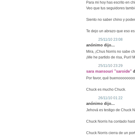
Para mi hoy has escrito en ch
Veo que tus seguidores tambi
Siento no saber chino y poder
Te dejo un abrazo que eso es
25/11/10 23:08
anónimo dijo...
Mira, ¡Chus Norris no sabe ch
¡Me he partido de risa, Puri! 
25/11/10 23:29
sara mansouri "saroide"
d
Por favor, qué buenoooooo
Chuck es mucho Chuck.
26/11/10 01:22
anónimo dijo...
Jehová es testigo de Chuck N
Chuck Norris ha contado hasta 
Chuck Norris cierra de un por