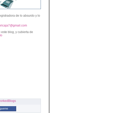
egistradora de lo absurdo y lo
uricaja7@gmail.com
 este blog, y cubierta de
lo
ígueme