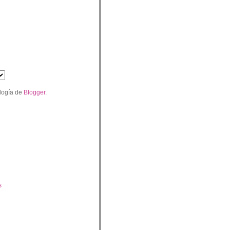
logía de
Blogger
.
s