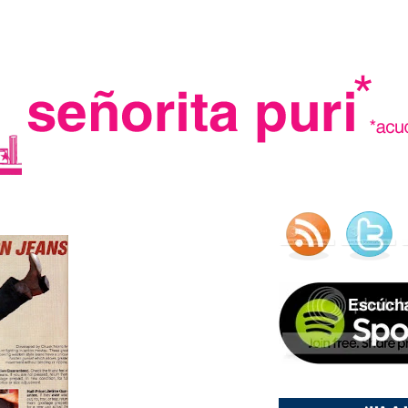
.
madre in spain