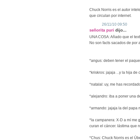
Chuck Norris es el autor intel
que circulan por internet.
26/11/10 09:50
señorita puri
dijo...
UNA COSA: Añado que el texto
No son facts sacados de por 
*angus: deben tener el paque
*kriskros: jajaja ...y la hija
*natalal: uy, me has recordad
*alejandro: iba a poner una d
*armando: jajaja la del papa
*la campanera: X-D a mí me gu
curan el cáncer. lástima que 
*Chus: Chuck Norris es el Úb