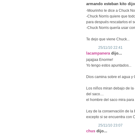
armando esteban kito dijo.
-Mourinho le dice a Chuck Nor
-Chuck Norris quiere que todo
para después rescatarlos el so
-Chuck Norris quería usar co
Te dejo que viene Chuck...
25/11/10 22:41
lacampanera
dijo...
jajajjaa Enorme!
Yo tengo estos apuntados...
Dios camina sobre el agua y 
Los niños miran debajo de la 
del saco....
el hombre del saco mira para 
Ley de la conservación de la E
excepto si se encuentra con C
25/11/10 23:07
chus
dijo...