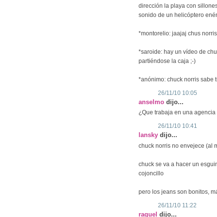
dirección la playa con sillone
sonido de un helicóptero eném
*montorelio: jaajaj chus norris
*saroide: hay un vídeo de chu
partiéndose la caja ;-)
*anónimo: chuck norris sabe 
26/11/10 10:05
anselmo
dijo...
¿Que trabaja en una agencia 
26/11/10 10:41
lansky
dijo...
chuck norris no envejece (al 
chuck se va a hacer un esguin
cojoncillo
pero los jeans son bonitos, m
26/11/10 11:22
raquel
dijo...