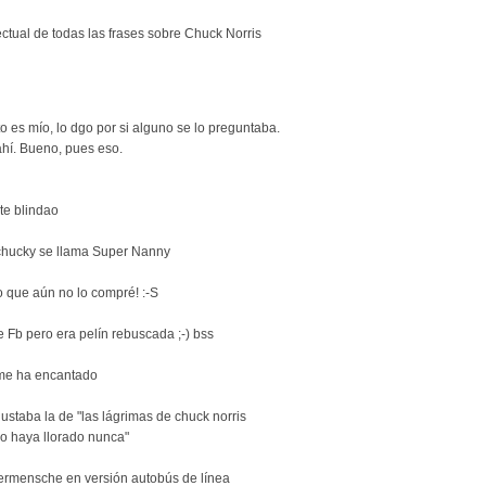
ectual de todas las frases sobre Chuck Norris
 es mío, lo dgo por si alguno se lo preguntaba.
ahí. Bueno, pues eso.
te blindao
 de chucky se llama Super Nanny
o que aún no lo compré! :-S
e Fb pero era pelín rebuscada ;-) bss
 me ha encantado
staba la de "las lágrimas de chuck norris
no haya llorado nunca"
ermensche en versión autobús de línea