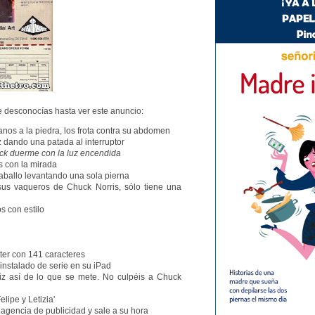
 desconocías hasta ver este anuncio:
anos a la piedra, los frota contra su abdomen
z dando una patada al interruptor
uck duerme con la luz encendida
s con la mirada
aballo levantando una sola pierna
 sus vaqueros de Chuck Norris, sólo tiene una
os con estilo
tter con 141 caracteres
einstalado de serie en su iPad
riz así de lo que se mete. No culpéis a Chuck
elipe y Letizia'
 agencia de publicidad y sale a su hora