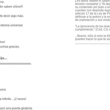
Los libros 'Madre in Spain'
ino.
tensión completa' y 'Te dej
én saben chino!!!
su contenido (en todo o en
cuentan con depósito legal
artículo 17 de la Ley de P
te decir algo más.
atribuye a la autora y la e
de explotación y sus mod
 idioma universal
"La ignorancia de las ley
cumplimiento." (Cód. Civ. A
...Bueno, sólo si eres la I
puedes hacer lo que te sa
ino!
____________________
Muchas gracias.
ijo...
oooooooooooooooooooo.
orris
infinito... ¡2 veces!
tazo una puerta giratoria