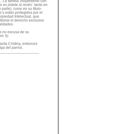
, 'La familia: Alojamiento con
o es jódete al revés' -tanto en
 parte), como en su título-
 y están protegidos por el
ropiedad Intelectual, que
ditorial el derecho exclusivo
alidades.
es no excusa de su
rt. 6)
nfanta Cristina, entonces
lga del parrús.
___________________