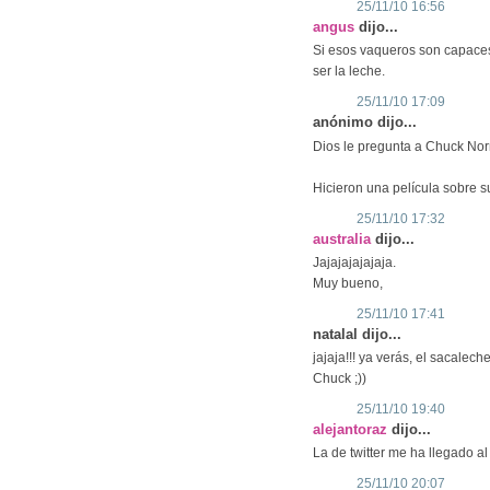
25/11/10 16:56
angus
dijo...
Si esos vaqueros son capace
ser la leche.
25/11/10 17:09
anónimo dijo...
Dios le pregunta a Chuck Nor
Hicieron una película sobre 
25/11/10 17:32
australia
dijo...
Jajajajajajaja.
Muy bueno,
25/11/10 17:41
natalal dijo...
jajaja!!! ya verás, el sacalech
Chuck ;))
25/11/10 19:40
alejantoraz
dijo...
La de twitter me ha llegado al
25/11/10 20:07