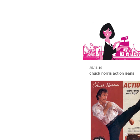
25.11.10
chuck norris action jeans