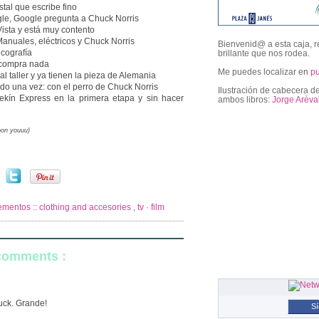
stal que escribe fino
le, Google pregunta a Chuck Norris
ista y está muy contento
Manuales, eléctricos y Chuck Norris
Bienvenid@ a esta caja, r
ecografía
brillante que nos rodea.
o compra nada
Me puedes localizar en
p
al taller y ya tienen la pieza de Alemania
ado una vez: con el perro de Chuck Norris
Ilustración de cabecera de
ekín Express en la primera etapa y sin hacer
ambos libros:
Jorge Aréva
oon youuu)
followers
mentos :: clothing and accesories
,
tv · film
 comments :
uck. Grande!
S