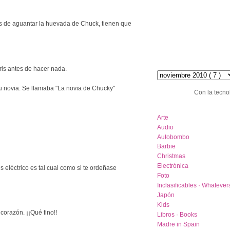
s de aguantar la huevada de Chuck, tienen que
hemeroteca :: archive
ris antes de hacer nada.
su novia. Se llamaba "La novia de Chucky"
Con la tecno
category list
Arte
Audio
Autobombo
Barbie
Christmas
Electrónica
es eléctrico es tal cual como si te ordeñase
Foto
Inclasificables · Whatever
Japón
Kids
 corazón. ¡¡Qué fino!!
Libros · Books
Madre in Spain