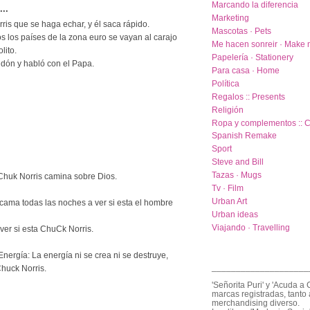
Marcando la diferencia
..
Marketing
ris que se haga echar, y él saca rápido.
Mascotas · Pets
s los países de la zona euro se vayan al carajo
Me hacen sonreir · Make 
lito.
Papelería · Stationery
ndón y habló con el Papa.
Para casa · Home
Política
Regalos :: Presents
Religión
Ropa y complementos :: C
Spanish Remake
Sport
Steve and Bill
Tazas · Mugs
Chuk Norris camina sobre Dios.
Tv · Film
Urban Art
cama todas las noches a ver si esta el hombre
Urban ideas
Viajando · Travelling
ver si esta ChuCk Norris.
nergía: La energía ni se crea ni se destruye,
____________________
huck Norris.
'Señorita Puri' y 'Acuda a 
marcas registradas, tanto 
merchandising diverso.