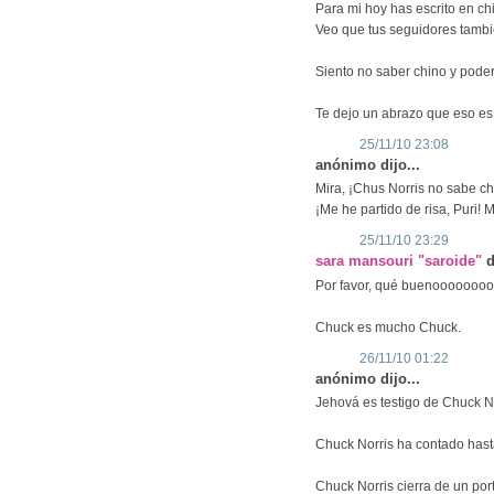
Para mi hoy has escrito en ch
Veo que tus seguidores tambi
Siento no saber chino y poder
Te dejo un abrazo que eso es
25/11/10 23:08
anónimo dijo...
Mira, ¡Chus Norris no sabe ch
¡Me he partido de risa, Puri! 
25/11/10 23:29
sara mansouri "saroide"
d
Por favor, qué buenoooooo
Chuck es mucho Chuck.
26/11/10 01:22
anónimo dijo...
Jehová es testigo de Chuck N
Chuck Norris ha contado hasta 
Chuck Norris cierra de un por