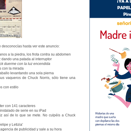
 desconocías hasta ver este anuncio:
anos a la piedra, los frota contra su abdomen
z dando una patada al interruptor
uck duerme con la luz encendida
s con la mirada
aballo levantando una sola pierna
 sus vaqueros de Chuck Norris, sólo tiene una
os con estilo
tter con 141 caracteres
einstalado de serie en su iPad
riz así de lo que se mete. No culpéis a Chuck
elipe y Letizia'
 agencia de publicidad y sale a su hora