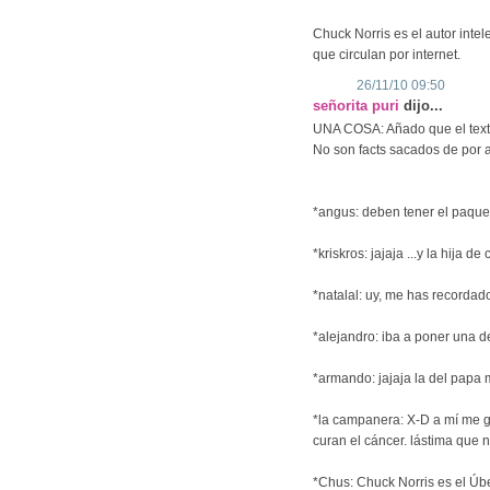
Chuck Norris es el autor intel
que circulan por internet.
26/11/10 09:50
señorita puri
dijo...
UNA COSA: Añado que el texto
No son facts sacados de por 
*angus: deben tener el paque
*kriskros: jajaja ...y la hija
*natalal: uy, me has recordad
*alejandro: iba a poner una d
*armando: jajaja la del papa
*la campanera: X-D a mí me gu
curan el cáncer. lástima que 
*Chus: Chuck Norris es el Úb