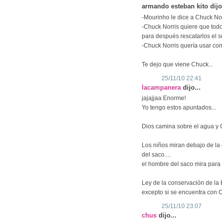
armando esteban kito dijo.
-Mourinho le dice a Chuck Nor
-Chuck Norris quiere que todo
para después rescatarlos el so
-Chuck Norris quería usar co
Te dejo que viene Chuck...
25/11/10 22:41
lacampanera
dijo...
jajajjaa Enorme!
Yo tengo estos apuntados...
Dios camina sobre el agua y 
Los niños miran debajo de la 
del saco....
el hombre del saco mira para 
Ley de la conservación de la E
excepto si se encuentra con C
25/11/10 23:07
chus
dijo...