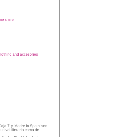
me smile
lothing and accesories
___________________
Caja 7' y 'Madre in Spain' son
a nivel literario como de