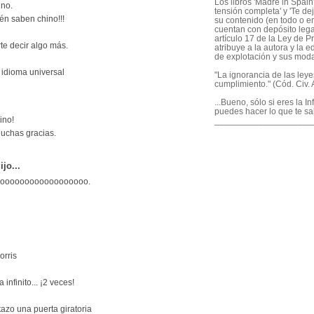
Los libros 'Madre in Spain'
ino.
tensión completa' y 'Te dej
én saben chino!!!
su contenido (en todo o en
cuentan con depósito legal
artículo 17 de la Ley de P
te decir algo más.
atribuye a la autora y la e
de explotación y sus mod
 idioma universal
"La ignorancia de las ley
cumplimiento." (Cód. Civ. A
...Bueno, sólo si eres la I
puedes hacer lo que te sa
ino!
____________________
Muchas gracias.
ijo...
oooooooooooooooooooo.
orris
infinito... ¡2 veces!
tazo una puerta giratoria