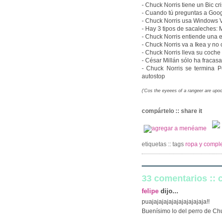
- Chuck Norris tiene un Bic cri
- Cuando tú preguntas a Goog
- Chuck Norris usa Windows V
- Hay 3 tipos de sacaleches: 
- Chuck Norris entiende una 
- Chuck Norris va a Ikea y n
- Chuck Norris lleva su coche 
- César Millán sólo ha fracas
- Chuck Norris se termina P
autostop
('Cos the eyeees of a rangeer are upo
compártelo :: share it
etiquetas :: tags
ropa y comple
33 comentarios ::
felipe
dijo...
puajajajajajajajajajajaja!!
Buenísimo lo del perro de Ch