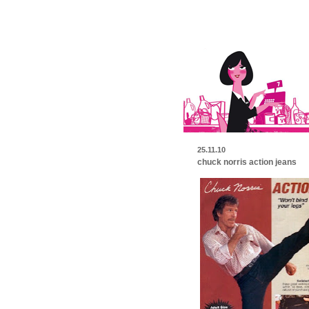
25.11.10
chuck norris action jeans