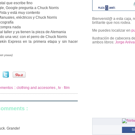
stal que escribe fino
le, Google pregunta a Chuck Norris
ista y está muy contento
Manuales, eléctricos y Chuck Norris
Bienvenid@ a esta caja, r
ecografía
brillante que nos rodea.
o compra nada
Me puedes localizar en
p
al taller y ya tienen la pieza de Alemania
ado una vez: con el perro de Chuck Norris
Ilustración de cabecera de
ekín Express en la primera etapa y sin hacer
ambos libros:
Jorge Aréva
oon youuu)
followers
mentos :: clothing and accesories
,
tv · film
 comments :
uck. Grande!
S