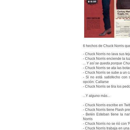
6 hechos de Chuck Norris que
- Chuck Norris no lava sus tej
- Chuck Norris enciende la lu
... Y así se queda porque Ch
- Chuck Norris se ata las bota
- Chuck Norris se sube a un c
- Si no está satisfecho con
opción: Callarse
- Chuck Norris se tira los ped
...Y alguno más...
- Chuck Norris escribe en Twi
- Chuck Norris tiene Flash pr
- Belén Esteban tiene la na
Norris
- Chuck Norris no se rió con 'F
- Chuck Norris trabaja en una