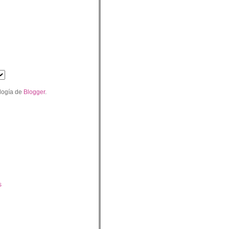
logía de
Blogger
.
s