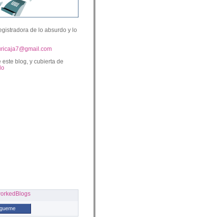
egistradora de lo absurdo y lo
uricaja7@gmail.com
 este blog, y cubierta de
lo
ígueme