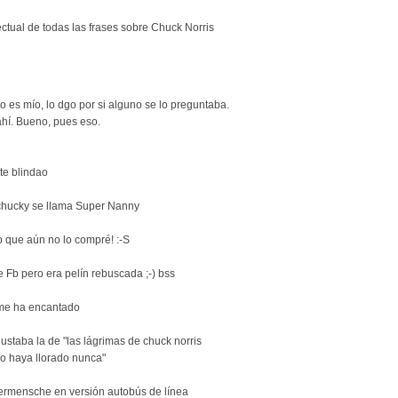
ectual de todas las frases sobre Chuck Norris
 es mío, lo dgo por si alguno se lo preguntaba.
ahí. Bueno, pues eso.
te blindao
 de chucky se llama Super Nanny
o que aún no lo compré! :-S
e Fb pero era pelín rebuscada ;-) bss
 me ha encantado
staba la de "las lágrimas de chuck norris
no haya llorado nunca"
ermensche en versión autobús de línea