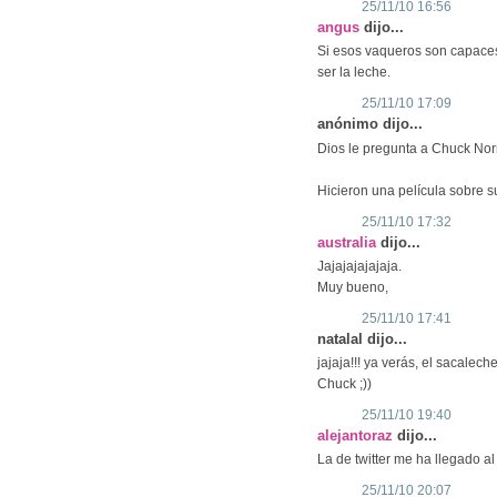
25/11/10 16:56
angus
dijo...
Si esos vaqueros son capace
ser la leche.
25/11/10 17:09
anónimo dijo...
Dios le pregunta a Chuck Nor
Hicieron una película sobre 
25/11/10 17:32
australia
dijo...
Jajajajajajaja.
Muy bueno,
25/11/10 17:41
natalal dijo...
jajaja!!! ya verás, el sacalech
Chuck ;))
25/11/10 19:40
alejantoraz
dijo...
La de twitter me ha llegado al
25/11/10 20:07