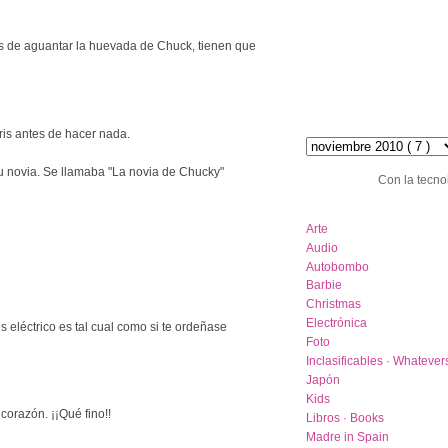
s de aguantar la huevada de Chuck, tienen que
hemeroteca :: archive
ris antes de hacer nada.
su novia. Se llamaba "La novia de Chucky"
Con la tecno
category list
Arte
Audio
Autobombo
Barbie
Christmas
Electrónica
es eléctrico es tal cual como si te ordeñase
Foto
Inclasificables · Whatever
Japón
Kids
 corazón. ¡¡Qué fino!!
Libros · Books
Madre in Spain