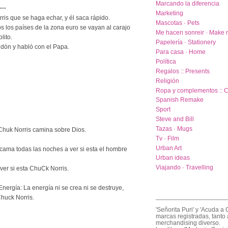
Marcando la diferencia
..
Marketing
ris que se haga echar, y él saca rápido.
Mascotas · Pets
s los países de la zona euro se vayan al carajo
Me hacen sonreir · Make 
lito.
Papelería · Stationery
ndón y habló con el Papa.
Para casa · Home
Política
Regalos :: Presents
Religión
Ropa y complementos :: C
Spanish Remake
Sport
Steve and Bill
Tazas · Mugs
Chuk Norris camina sobre Dios.
Tv · Film
Urban Art
cama todas las noches a ver si esta el hombre
Urban ideas
Viajando · Travelling
ver si esta ChuCk Norris.
nergía: La energía ni se crea ni se destruye,
____________________
huck Norris.
'Señorita Puri' y 'Acuda a 
marcas registradas, tanto 
merchandising diverso.