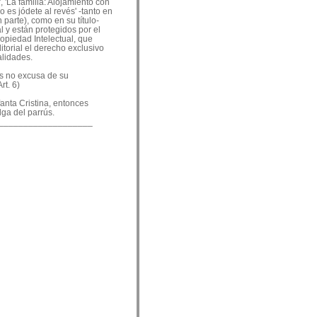
, 'La familia: Alojamiento con
o es jódete al revés' -tanto en
 parte), como en su título-
 y están protegidos por el
ropiedad Intelectual, que
ditorial el derecho exclusivo
alidades.
es no excusa de su
rt. 6)
nfanta Cristina, entonces
lga del parrús.
___________________