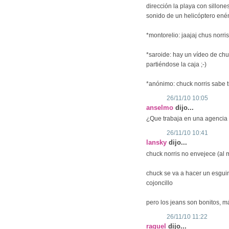
dirección la playa con sillone
sonido de un helicóptero eném
*montorelio: jaajaj chus norris
*saroide: hay un vídeo de chu
partiéndose la caja ;-)
*anónimo: chuck norris sabe 
26/11/10 10:05
anselmo
dijo...
¿Que trabaja en una agencia 
26/11/10 10:41
lansky
dijo...
chuck norris no envejece (al 
chuck se va a hacer un esguin
cojoncillo
pero los jeans son bonitos, m
26/11/10 11:22
raquel
dijo...