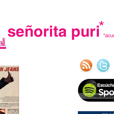
.
madre in spain