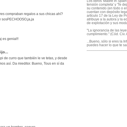
Los libros 'Madre in Spain'
tensión completa' y 'Te dej
su contenido (en todo o en
cuentan con depósito legal
res compraban regalos a sus chicas ahí?
artículo 17 de la Ley de P
atribuye a la autora y la e
uy sosPECHOOSO,ja,ja
de explotación y sus mod
"La ignorancia de las ley
cumplimiento." (Cód. Civ. A
j es genial!!
...Bueno, sólo si eres la I
puedes hacer lo que te sa
____________________
ijo...
i de curro que también le ve tetas, y desde
mos así. Da mieditor. Bueno, Tous en sí da
go era un hombre, seguro