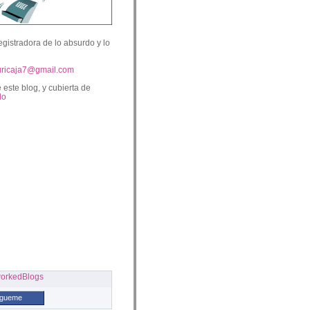
egistradora de lo absurdo y lo
uricaja7@gmail.com
 este blog, y cubierta de
lo
ígueme