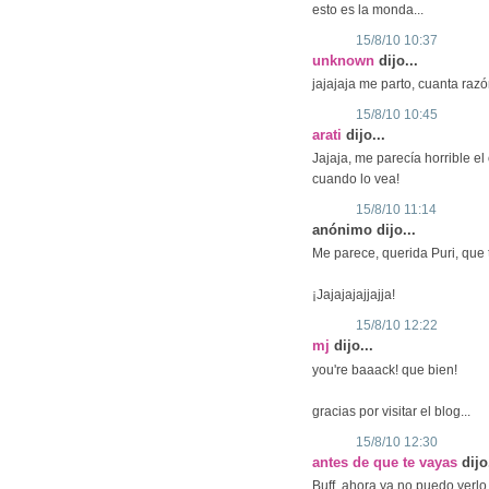
esto es la monda...
15/8/10 10:37
unknown
dijo...
jajajaja me parto, cuanta razó
15/8/10 10:45
arati
dijo...
Jajaja, me parecía horrible e
cuando lo vea!
15/8/10 11:14
anónimo dijo...
Me parece, querida Puri, que
¡Jajajajajjajja!
15/8/10 12:22
mj
dijo...
you're baaack! que bien!
gracias por visitar el blog...
15/8/10 12:30
antes de que te vayas
dijo
Buff, ahora ya no puedo verlo