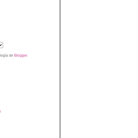
logía de
Blogger
.
s