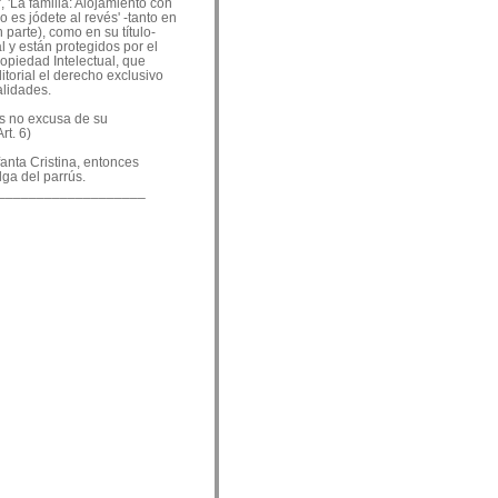
, 'La familia: Alojamiento con
o es jódete al revés' -tanto en
 parte), como en su título-
 y están protegidos por el
ropiedad Intelectual, que
ditorial el derecho exclusivo
alidades.
es no excusa de su
rt. 6)
nfanta Cristina, entonces
lga del parrús.
___________________