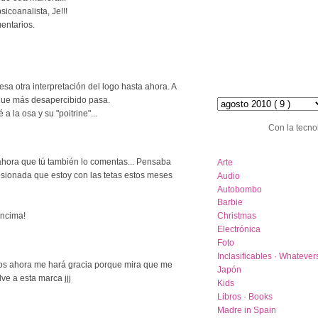
sicoanalista, Je!!!
mentarios.
a otra interpretación del logo hasta ahora. A
hemeroteca :: archive
 que más desapercibido pasa.
 a la osa y su "poitrine"...
Con la tecno
category list
ahora que tú también lo comentas... Pensaba
Arte
esionada que estoy con las tetas estos meses
Audio
Autobombo
Barbie
encima!
Christmas
Electrónica
Foto
Inclasificables · Whatever
nos ahora me hará gracia porque mira que me
Japón
ve a esta marca jjj
Kids
Libros · Books
Madre in Spain