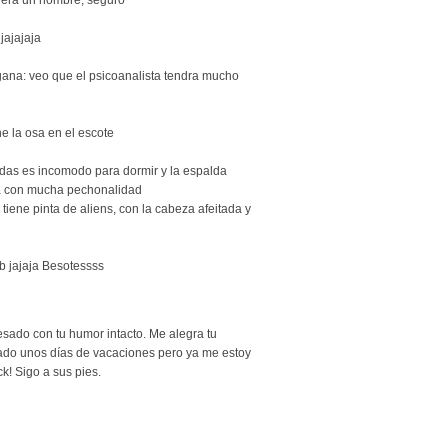
jajajaja
gana: veo que el psicoanalista tendra mucho
ne la osa en el escote
ordas es incomodo para dormir y la espalda
ca con mucha pechonalidad
 tiene pinta de aliens, con la cabeza afeitada y
ub jajaja Besotessss
resado con tu humor intacto. Me alegra tu
tado unos días de vacaciones pero ya me estoy
k! Sigo a sus pies.