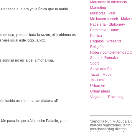
Marcando la diferencia
Marketing
 Pensaba que era yo la única que lo había
Mascotas · Pets
Me hacen sonreir · Make 
Papelería · Stationery
Para casa · Home
o en eso, y tienes toda la razón, el problema es
Política
 veré igual este logo...aixxx.
Regalos :: Presents
Religión
Ropa y complementos :: C
Spanish Remake
sa sonrisa no es la de la mona lisa.
Sport
Steve and Bill
Tazas · Mugs
Tv · Film
Urban Art
Urban ideas
Viajando · Travelling
én luciría esa sonrisa tan diáfana xD
____________________
. Me pasa lo que a Alejandro Palacio, ya no
'Señorita Puri' y 'Acuda a 
marcas registradas, tanto 
merchandising diverso.