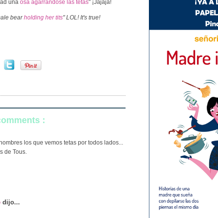
idad una
osa agarrándose las tetas
" ¡Jajaja!
emale bear
holding her tits
" LOL! It's true!
 comments :
hombres los que vemos tetas por todos lados...
s de Tous.
e
dijo...