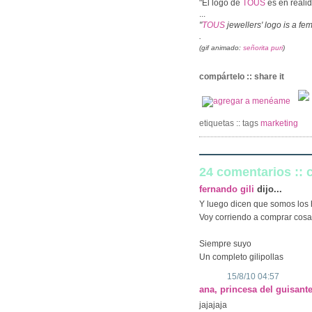
"El logo de
TOUS
es en real
...
"
TOUS
jewellers' logo is a f
.
(gif animado:
señorita puri
)
compártelo :: share it
etiquetas :: tags
marketing
24 comentarios ::
fernando gili
dijo...
Y luego dicen que somos los 
Voy corriendo a comprar cosa
Siempre suyo
Un completo gilipollas
15/8/10 04:57
ana, princesa del guisant
jajajaja