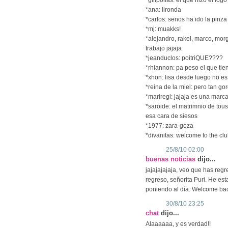
*ana: lironda
*carlos: senos ha ido la pinza 
*mj: muakks!
*alejandro, rakel, marco, mor
trabajo jajaja
*jeanduclos: poitriQUE????
*rhiannon: pa peso el que tie
*xhon: lisa desde luego no es
*reina de la miel: pero tan g
*mariregi: jajaja es una mar
*saroide: el matrimnio de tous
esa cara de siesos
*1977: zara-goza
*divanitas: welcome to the cl
25/8/10 02:00
buenas noticias
dijo...
jajajajajaja, veo que has reg
regreso, señorita Puri. He es
poniendo al día. Welcome bac
30/8/10 23:25
chat
dijo...
Alaaaaaa, y es verdad!!