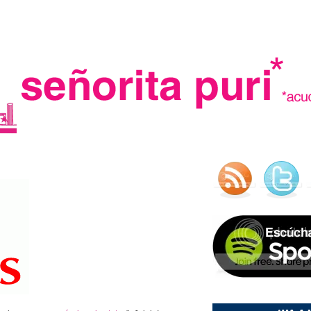
.
madre in spain