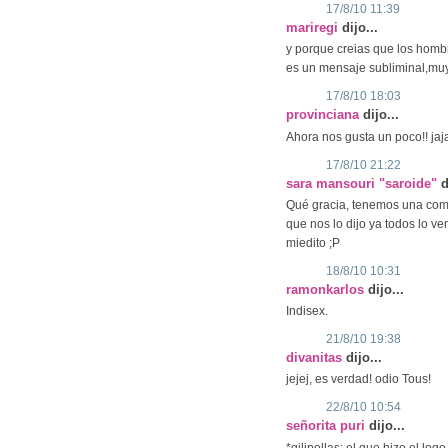
17/8/10 11:39
mariregi
dijo...
y porque creias que los homb
es un mensaje subliminal,m
17/8/10 18:03
provinciana
dijo...
Ahora nos gusta un poco!! jaja
17/8/10 21:22
sara mansouri "saroide"
d
Qué gracia, tenemos una comp
que nos lo dijo ya todos lo ve
miedito ;P
18/8/10 10:31
ramonkarlos
dijo...
Indisex.
21/8/10 19:38
divanitas
dijo...
jejej, es verdad! odio Tous!
22/8/10 10:54
señorita puri
dijo...
*gilipollas: el que hizo el lo