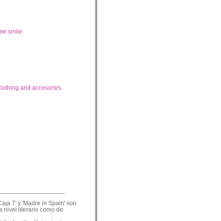
me smile
lothing and accesories
___________________
Caja 7' y 'Madre in Spain' son
a nivel literario como de