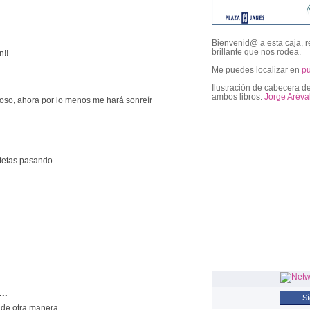
Bienvenid@ a esta caja, r
brillante que nos rodea.
n!!
Me puedes localizar en
p
Ilustración de cabecera de
ambos libros:
Jorge Aréva
l oso, ahora por lo menos me hará sonreír
followers
 tetas pasando.
...
S
 de otra manera...