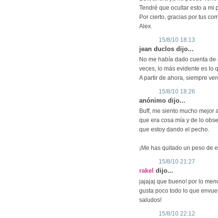
Tendré que ocultar esto a mi p
Por cierto, gracias por tus co
Alex.
15/8/10 18:13
jean duclos dijo...
No me había dado cuenta de es
veces, lo más evidente es lo
A partir de ahora, siempre veré
15/8/10 18:26
anónimo dijo...
Buff, me siento mucho mejor 
que era cosa mía y de lo obs
que estoy dando el pecho.
¡Me has quitado un peso de 
15/8/10 21:27
rakel
dijo...
jajajaj que bueno! por lo me
gusta poco todo lo que envuel
saludos!
15/8/10 22:12