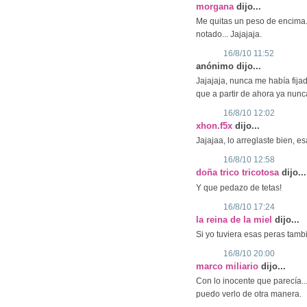
morgana
dijo...
Me quitas un peso de encima.
notado... Jajajaja.
16/8/10 11:52
anónimo dijo...
Jajajaja, nunca me había fijad
que a partir de ahora ya nunca
16/8/10 12:02
xhon.f5x
dijo...
Jajajaa, lo arreglaste bien, e
16/8/10 12:58
doña trico tricotosa
dijo...
Y que pedazo de tetas!
16/8/10 17:24
la reina de la miel
dijo...
Si yo tuviera esas peras tambi
16/8/10 20:00
marco miliario
dijo...
Con lo inocente que parecía..
puedo verlo de otra manera.