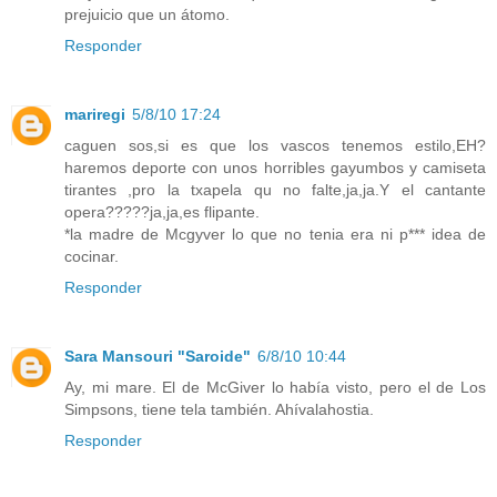
prejuicio que un átomo.
Responder
mariregi
5/8/10 17:24
caguen sos,si es que los vascos tenemos estilo,EH?
haremos deporte con unos horribles gayumbos y camiseta
tirantes ,pro la txapela qu no falte,ja,ja.Y el cantante
opera?????ja,ja,es flipante.
*la madre de Mcgyver lo que no tenia era ni p*** idea de
cocinar.
Responder
Sara Mansouri "Saroide"
6/8/10 10:44
Ay, mi mare. El de McGiver lo había visto, pero el de Los
Simpsons, tiene tela también. Ahívalahostia.
Responder