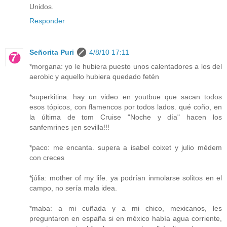
Unidos.
Responder
Señorita Puri
4/8/10 17:11
*morgana: yo le hubiera puesto unos calentadores a los del
aerobic y aquello hubiera quedado fetén
*superkitina: hay un video en youtbue que sacan todos
esos tópicos, con flamencos por todos lados. qué coño, en
la última de tom Cruise "Noche y día" hacen los
sanfemrines ¡en sevilla!!!
*paco: me encanta. supera a isabel coixet y julio médem
con creces
*júlia: mother of my life. ya podrían inmolarse solitos en el
campo, no sería mala idea.
*maba: a mi cuñada y a mi chico, mexicanos, les
preguntaron en españa si en méxico había agua corriente,