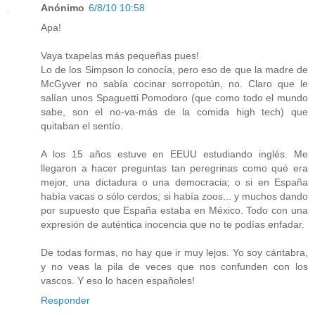
Anónimo
6/8/10 10:58
Apa!
Vaya txapelas más pequeñas pues!
Lo de los Simpson lo conocía, pero eso de que la madre de
McGyver no sabía cocinar sorropotún, no. Claro que le
salían unos Spaguetti Pomodoro (que como todo el mundo
sabe, son el no-va-más de la comida high tech) que
quitaban el sentío.
A los 15 años estuve en EEUU estudiando inglés. Me
llegaron a hacer preguntas tan peregrinas como qué era
mejor, una dictadura o una democracia; o si en España
había vacas o sólo cerdos; si había zoos... y muchos dando
por supuesto que España estaba en México. Todo con una
expresión de auténtica inocencia que no te podías enfadar.
De todas formas, no hay que ir muy lejos. Yo soy cántabra,
y no veas la pila de veces que nos confunden con los
vascos. Y eso lo hacen españoles!
Responder