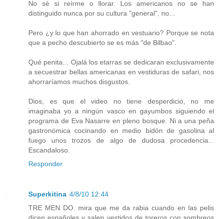
No sé si reírme o llorar. Los americanos no se han
distinguido nunca por su cultura "general", no...
Pero ¿y lo que han ahorrado en vestuario? Porque se nota
que a pecho descubierto se es más "de Bilbao".
Qué penita... Ojalá los etarras se dedicaran exclusivamente
a secuestrar bellas americanas en vestiduras de safari, nos
ahorraríamos muchos disgustos.
Dios, es que el video no tiene desperdicio, no me
imaginaba yo a ningún vasco en gayumbos siguiendo el
programa de Eva Nasarre en pleno bosque. Ni a una peña
gastronómica cocinando en medio bidón de gasolina al
fuego unos trozos de algo de dudosa procedencia...
Escandaloso.
Responder
Superkitina
4/8/10 12:44
TRE MEN DO. mira que me da rabia cuando en las pelis
dicen españoles y salen vestidos de toreros con sombreos