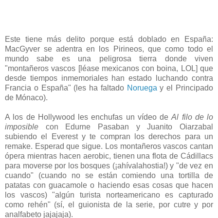
Este tiene más delito porque está doblado en España:
MacGyver se adentra en los Pirineos, que como todo el
mundo sabe es una peligrosa tierra donde viven
"montañeros vascos [léase mexicanos con boina, LOL] que
desde tiempos inmemoriales han estado luchando contra
Francia o España" (les ha faltado
Noruega
y el Principado
de Mónaco).
A los de Hollywood les enchufas un vídeo de
Al filo de lo
imposible
con Edurne Pasaban y Juanito Oiarzabal
subiendo el Everest y te compran los derechos para un
remake. Esperad que sigue. Los montañeros vascos cantan
ópera mientras hacen aerobic, tienen una flota de Cádillacs
para moverse por los bosques (¡ahívalahostia!) y "de vez en
cuando" (cuando no se están comiendo una tortilla de
patatas con guacamole o haciendo esas cosas que hacen
los vascos) "algún turista norteamericano es capturado
como rehén" (sí, el guionista de la serie, por cutre y por
analfabeto jajajaja).