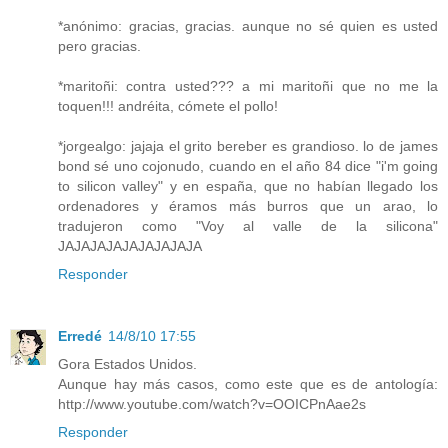
*anónimo: gracias, gracias. aunque no sé quien es usted
pero gracias.
*maritoñi: contra usted??? a mi maritoñi que no me la
toquen!!! andréita, cómete el pollo!
*jorgealgo: jajaja el grito bereber es grandioso. lo de james
bond sé uno cojonudo, cuando en el año 84 dice "i'm going
to silicon valley" y en españa, que no habían llegado los
ordenadores y éramos más burros que un arao, lo
tradujeron como "Voy al valle de la silicona"
JAJAJAJAJAJAJAJAJA
Responder
Erredé
14/8/10 17:55
Gora Estados Unidos.
Aunque hay más casos, como este que es de antología:
http://www.youtube.com/watch?v=OOICPnAae2s
Responder