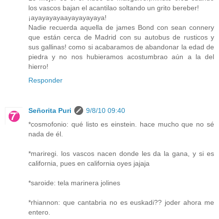
los vascos bajan el acantilao soltando un grito bereber!
¡ayayayayaayayayayaya!
Nadie recuerda aquella de james Bond con sean connery
que están cerca de Madrid con su autobus de rusticos y
sus gallinas! como si acabaramos de abandonar la edad de
piedra y no nos hubieramos acostumbrao aún a la del
hierro!
Responder
Señorita Puri
9/8/10 09:40
*cosmofonio: qué listo es einstein. hace mucho que no sé
nada de él.
*mariregi. los vascos nacen donde les da la gana, y si es
california, pues en california oyes jajaja
*saroide: tela marinera jolines
*rhiannon: que cantabria no es euskadi?? joder ahora me
entero.