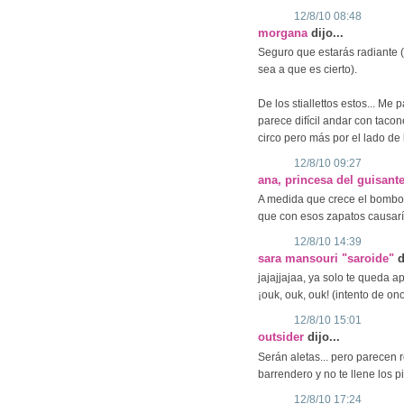
12/8/10 08:48
morgana
dijo...
Seguro que estarás radiante (
sea a que es cierto).
De los stiallettos estos... Me 
parece difícil andar con tacon
circo pero más por el lado de 
12/8/10 09:27
ana, princesa del guisant
A medida que crece el bombo l
que con esos zapatos causarí
12/8/10 14:39
sara mansouri "saroide"
d
jajajjajaa, ya solo te queda ap
¡ouk, ouk, ouk! (intento de o
12/8/10 15:01
outsider
dijo...
Serán aletas... pero parecen 
barrendero y no te llene los p
12/8/10 17:24