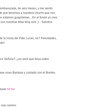
 embarazada, de seis meses, y me siento
erte que tenemos a nuestros churris que nos
e estamos guapísimas... En el fondo yo creo
on nuestras tetas king size ;)... Saludos
e la novia del Pato Lucas, no? Felicidades,
ado!
ecir Señora?, ¿no será que lleva usted
se unas Bambas y cuidado con el Bombo.
please
hit me.
or ese camino