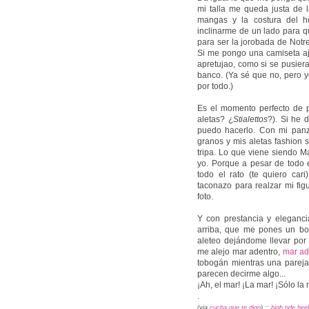
mi talla me queda justa de l
mangas y la costura del 
inclinarme de un lado para q
para ser la jorobada de Not
Si me pongo una camiseta aj
apretujao, como si se pusier
banco. (Ya sé que no, pero 
por todo.)
Es el momento perfecto de
aletas? ¿
Stialettos
?). Si he 
puedo hacerlo. Con mi panza
granos y mis aletas fashion 
tripa. Lo que viene siendo M
yo. Porque a pesar de todo e
todo el rato (te quiero car
taconazo para realzar mi fig
foto.
Y con prestancia y elegan
arriba, que me pones un bon
aleteo dejándome llevar por 
me alejo mar adentro,
mar ad
tobogán mientras una pareja
parecen decirme algo...
¡Ah, el mar! ¡La mar! ¡Sólo la 
.
(via
cucha que te digo
) ::
high tide hee