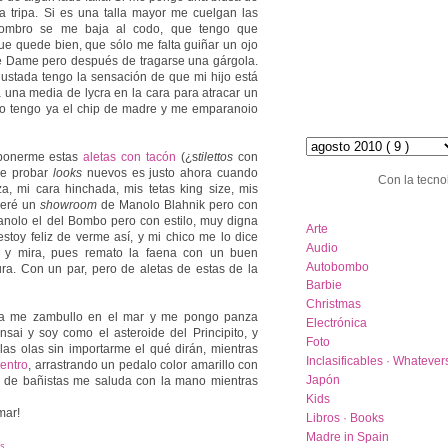
a tripa. Si es una talla mayor me cuelgan las
hombro se me baja al codo, que tengo que
ue quede bien, que sólo me falta guiñar un ojo
re Dame pero después de tragarse una gárgola.
ustada tengo la sensación de que mi hijo está
a una media de lycra en la cara para atracar un
yo tengo ya el chip de madre y me emparanoio
hemeroteca :: archive
 ponerme estas
aletas con tacón
(¿s
tilettos
con
de probar
looks
nuevos es justo ahora cuando
Con la tecno
, mi cara hinchada, mis tetas king size, mis
seré un
showroom
de Manolo Blahnik pero con
category list
anolo el del Bombo pero con estilo, muy digna
Arte
stoy feliz de verme así, y mi chico me lo dice
Audio
i) y mira, pues remato la faena con un buen
Autobombo
ura. Con un par, pero de aletas de estas de la
Barbie
Christmas
cia me zambullo en el mar y me pongo panza
Electrónica
sai y soy como el asteroide del Principito, y
Foto
las olas sin importarme el qué dirán, mientras
Inclasificables · Whatever
entro
, arrastrando un pedalo color amarillo con
Japón
 de bañistas me saluda con la mano mientras
Kids
mar!
Libros · Books
Madre in Spain
ls