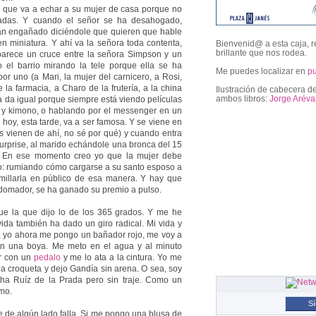
e que va a echar a su mujer de casa porque no
radas. Y cuando el señor se ha desahogado,
han engañado diciéndole que quieren que hable
n miniatura. Y ahí va la señora toda contenta,
Bienvenid@ a esta caja, r
brillante que nos rodea.
arece un cruce entre la señora Simpson y un
 el barrio mirando la tele porque ella se ha
Me puedes localizar en
p
or uno (a Mari, la mujer del carnicero, a Rosi,
 la farmacia, a Charo de la frutería, a la china
Ilustración de cabecera de
ambos libros:
Jorge Aréva
a da igual porque siempre está viendo películas
 y kimono, o hablando por el messenger en un
 hoy, esta tarde, va a ser famosa. Y se viene en
s vienen de ahí, no sé por qué) y cuando entra
followers
surprise, al marido echándole una bronca del 15
 En ese momento creo yo que la mujer debe
rco: rumiando cómo cargarse a su santo esposo a
illarla en público de esa manera. Y hay que
 domador, se ha ganado su premio a pulso.
e la que dijo lo de los 365 grados. Y me he
da también ha dado un giro radical. Mi vida y
o, yo ahora me pongo un bañador rojo, me voy a
on una boya. Me meto en el agua y al minuto
r con un
pedalo
y me lo ata a la cintura. Yo me
 croqueta y dejo Gandía sin arena. O sea, soy
tha Ruíz de la Prada pero sin traje. Como un
omo.
S
 de algún lado falla. Si me pongo una blusa de