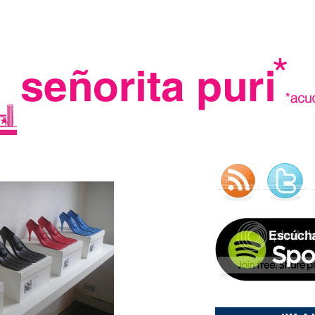
.
madre in spain