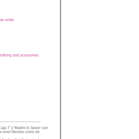
me smile
lothing and accesories
___________________
Caja 7' y 'Madre in Spain' son
a nivel literario como de