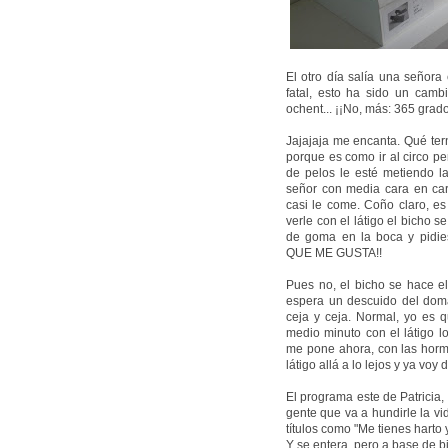
El otro día salía una señora 
fatal, esto ha sido un camb
ochent... ¡¡No, más: 365 grado
Jajajaja me encanta. Qué ter
porque es como ir al circo p
de pelos le esté metiendo l
señor con media cara en car
casi le come. Coño claro, es
verle con el látigo el bicho
de goma en la boca y pid
QUE ME GUSTA!!
Pues no, el bicho se hace el
espera un descuido del doma
ceja y ceja. Normal, yo es q
medio minuto con el látigo l
me pone ahora, con las hormo
látigo allá a lo lejos y ya voy d
El programa este de Patricia,
gente que va a hundirle la v
títulos como "Me tienes harto y
Y se entera, pero a base de b