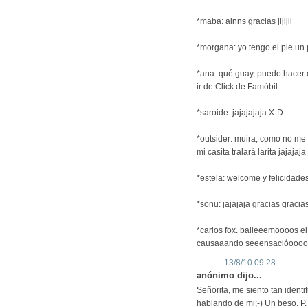
*maba: ainns gracias jijijii
*morgana: yo tengo el pie un
*ana: qué guay, puedo hacer d
ir de Click de Famóbil
*saroide: jajajajaja X-D
*outsider: muira, como no me
mi casita tralará larita jajajaja
*estela: welcome y felicidad
*sonu: jajajaja gracias gracia
*carlos fox. baileeemoooos 
causaaando seeensacióoooon(
13/8/10 09:28
anónimo dijo...
Señorita, me siento tan ident
hablando de mi;-) Un beso. P.