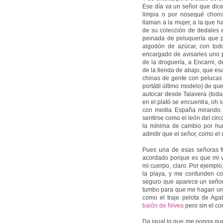
Ese día va un señor que dic
limpia o por nosequé chor
llaman a la mujer, a la que 
de su colección de dedales e
peinada de peluquería que p
algodón de azúcar, con todo
encargado de avisarles uno p
de la droguería, a Encarni, de
de la tienda de abajo, que es
chinas de gente con pelucas
portátil último modelo) de que
autocar desde Talavera (toda
en el plató se encuentra, oh 
con media España mirando.
sentirse como el león del ci
la mínima de cambio por hum
admitir que el señor, como el
Pues una de esas señoras fu
acordado porque es que mi vi
mi cuerpo, claro. Por ejempl
la playa, y me confunden c
seguro que aparece un seño
tumbo para que me hagan una
como el traje pelota de Aga
balón de Nivea
pero sin el c
Da igual lo que me ponga que