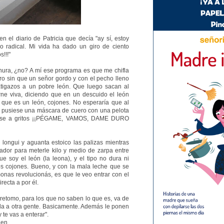
en el diario de Patricia que decía "ay sí, estoy
io radical. Mi vida ha dado un giro de ciento
s!!!"
nura, ¿no? A mí ese programa es que me chifla
ero sin que un señor gordo y con el pecho lleno
atigazos a un pobre león. Que luego sacan al
ne viva, diciendo que en un descuido el león
 que es un león, cojones. No esperaría que al
 se pusiese una máscara de cuero con una pelota
iese a gritos ¡¡PÉGAME, VAMOS, DAME DURO
 longui y aguanta estoico las palizas mientras
dor para meterle kilo y medio de zarpa entre
ue soy el león (la leona), y el tipo no dura ni
os cojones. Bueno, y con la mala leche que se
nas revolucionás, es que le veo entrar con el
irecta a por él.
 retomo, para los que no saben lo que es, va de
ida a otra gente. Basicamente. Además le ponen
 te vas a enterar".
ien.