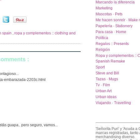
Marcando la diferencia
Marketing
Mascotas · Pets
Me hacen sonreir · Make 
Papelería · Stationery
Para casa · Home
n spain
,
ropa y complementos :: clothing and
Política
Regalos :: Presents
Religión
Ropa y complementos :: C
 comments :
Spanish Remake
Sport
Steve and Bill
ontagioso...
Tazas · Mugs
eja-embarazada-2203c.html
Tv · Film
Urban Art
Urban ideas
Viajando · Travelling
____________________
 estás guapa.. pero seguro, vamos...
'Señorita Puri' y 'Acuda a 
marcas registradas, tanto 
merchandising diverso.