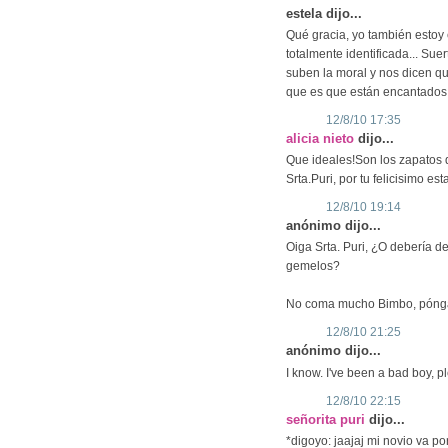
estela dijo...
Qué gracia, yo también estoy
totalmente identificada... Su
suben la moral y nos dicen qu
que es que están encantados c
12/8/10 17:35
alicia nieto
dijo...
Que ideales!Son los zapatos d
Srta.Puri, por tu felicisimo est
12/8/10 19:14
anónimo dijo...
Oiga Srta. Puri, ¿O debería d
gemelos?
No coma mucho Bimbo, pónga
12/8/10 21:25
anónimo dijo...
I know. I've been a bad boy, 
12/8/10 22:15
señorita puri
dijo...
*digoyo: jaajaj mi novio va p