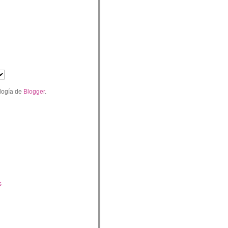
logía de
Blogger
.
s