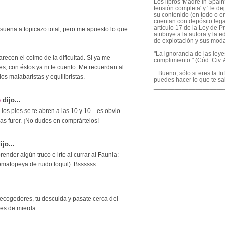
Los libros 'Madre in Spain'
tensión completa' y 'Te dej
su contenido (en todo o en
cuentan con depósito legal
artículo 17 de la Ley de P
suena a topicazo total, pero me apuesto lo que
atribuye a la autora y la e
de explotación y sus mod
"La ignorancia de las ley
parecen el colmo de la dificultad. Si ya me
cumplimiento." (Cód. Civ. A
es, con éstos ya ni te cuento. Me recuerdan al
...Bueno, sólo si eres la I
los malabaristas y equilibristas.
puedes hacer lo que te sa
____________________
e
dijo...
os pies se te abren a las 10 y 10... es obvio
as furor. ¡No dudes en comprártelos!
ijo...
render algún truco e irte al currar al Faunia:
nomatopeya de ruido foquil). Bssssss
recogedores, tu descuida y pasate cerca del
ies de mierda.