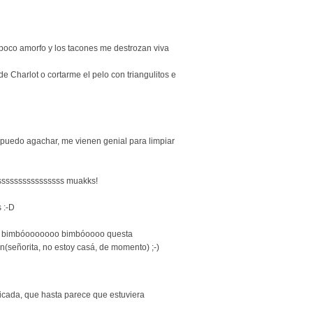
 poco amorfo y los tacones me destrozan viva
e Charlot o cortarme el pelo con triangulitos e
 puedo agachar, me vienen genial para limpiar
essssssssssssssss muakks!
s :-D
el bimbóooooooo bimbóoooo questa
señorita, no estoy casá, de momento) ;-)
ificada, que hasta parece que estuviera