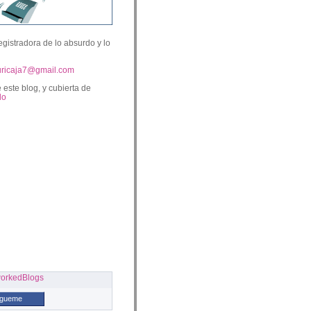
egistradora de lo absurdo y lo
uricaja7@gmail.com
 este blog, y cubierta de
lo
ígueme