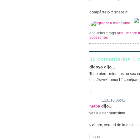
compártelo :: share it
etiquetas :: tags
arte
,
madre i
accesories
30 comentarios ::
digoyo dijo...
Todo bien...mientras no sea c
http://www.humor12.com/par
:)
12/8/10 06:41
maba
dijo...
vas a estar monísima...
y ahora, verdad de la otra....
besos