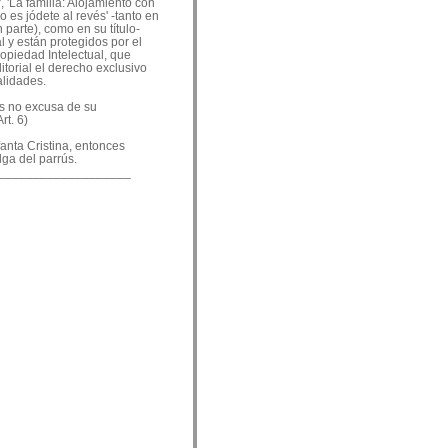
, 'La familia: Alojamiento con
o es jódete al revés' -tanto en
 parte), como en su título-
 y están protegidos por el
ropiedad Intelectual, que
ditorial el derecho exclusivo
alidades.
es no excusa de su
rt. 6)
nfanta Cristina, entonces
lga del parrús.
___________________