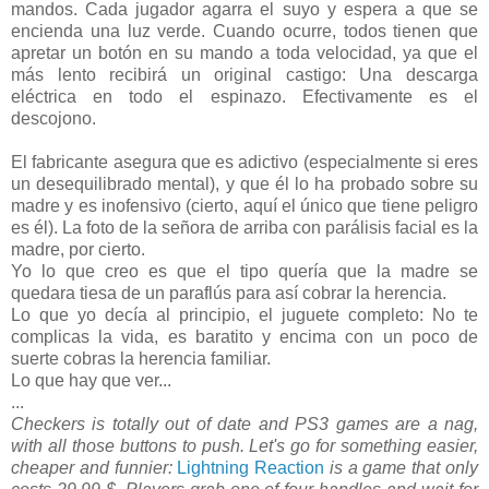
mandos. Cada jugador agarra el suyo y espera a que se
encienda una luz verde. Cuando ocurre, todos tienen que
apretar un botón en su mando a toda velocidad, ya que el
más lento recibirá un original castigo: Una descarga
eléctrica en todo el espinazo. Efectivamente es el
descojono.
El fabricante asegura que es adictivo (especialmente si eres
un desequilibrado mental), y que él lo ha probado sobre su
madre y es inofensivo (cierto, aquí el único que tiene peligro
es él). La foto de la señora de arriba con parálisis facial es la
madre, por cierto.
Yo lo que creo es que el tipo quería que la madre se
quedara tiesa de un paraflús para así cobrar la herencia.
Lo que yo decía al principio, el juguete completo: No te
complicas la vida, es baratito y encima con un poco de
suerte cobras la herencia familiar.
Lo que hay que ver...
...
Checkers is totally out of date and PS3 games are a nag,
with all those buttons to push. Let's go for something easier,
cheaper and funnier:
Lightning Reaction
is a game that only