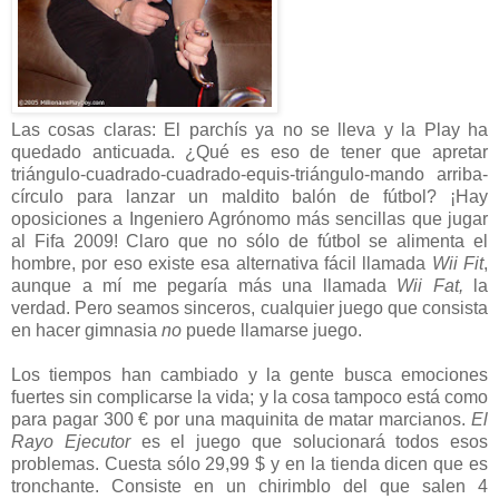
Las cosas claras: El parchís ya no se lleva y la Play ha
quedado anticuada. ¿Qué es eso de tener que apretar
triángulo-cuadrado-cuadrado-equis-triángulo-mando arriba-
círculo para lanzar un maldito balón de fútbol? ¡Hay
oposiciones a Ingeniero Agrónomo más sencillas que jugar
al Fifa 2009! Claro que no sólo de fútbol se alimenta el
hombre, por eso existe esa alternativa fácil llamada
Wii Fit
,
aunque a mí me pegaría más una llamada
Wii Fat,
la
verdad. Pero seamos sinceros, cualquier juego que consista
en hacer gimnasia
no
puede llamarse juego.
Los tiempos han cambiado y la gente busca emociones
fuertes sin complicarse la vida; y la cosa tampoco está como
para pagar 300 € por una maquinita de matar marcianos.
El
Rayo Ejecutor
es el juego que solucionará todos esos
problemas. Cuesta sólo 29,99 $ y en la tienda dicen que es
tronchante. Consiste en un chirimblo del que salen 4