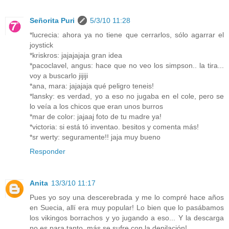
Señorita Puri
5/3/10 11:28
*lucrecia: ahora ya no tiene que cerrarlos, sólo agarrar el
joystick
*kriskros: jajajajaja gran idea
*pacoclavel, angus: hace que no veo los simpson.. la tira...
voy a buscarlo jijiji
*ana, mara: jajajaja qué peligro teneis!
*lansky: es verdad, yo a eso no jugaba en el cole, pero se
lo veía a los chicos que eran unos burros
*mar de color: jajaaj foto de tu madre ya!
*victoria: si está tó inventao. besitos y comenta más!
*sr werty: seguramente!! jaja muy bueno
Responder
Anita
13/3/10 11:17
Pues yo soy una descerebrada y me lo compré hace años
en Suecia, allí era muy popular! Lo bien que lo pasábamos
los vikingos borrachos y yo jugando a eso... Y la descarga
no es para tanto, más se sufre con la depilación!