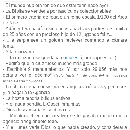
- El mundo hubiera tenido que estar terminado ayer
- La Biblia se vendería por fascículos coleccionables
- El primero traería de regalo un remo escala 1/100 del Arca
de Noé
- Adán y Eva habrían sido unos atractivos padres de familia
de 25 años con un precioso hijo de 12 jugando feliz...
- ...la serpientee un golden retriever corriendo a cámara
lenta...
- Y la manzana...
- ... la manzana se quedaría
como está
, por supuesto ;-)
- Pediría que la cruz fuese mucho más grande
- Escribiría 9 mandamientos. Y por sólo 29,95€ más nos
dejaría ver el décimo*
(*sólo hasta fin de mes. IVA e impuestos
especiales no incluidos.)
- La última cena consistiría en angulas, nécoras y percebes
y la pagaría la Agencia
- La hostia tendría bifidus activos
- Y el agua bendita L-Casei Inmunitas
- Dios descansaría el séptimo día...
- ...Mientras el equipo creativo se lo pasaba metido en la
agencia arreglándolo todo.
- Y el lunes vería Dios lo que había creado, y consideraría