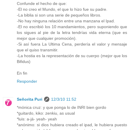
Confunde el hecho de que:
-El no creo el Mundo, el que lo hizo fue su padre.
-La biblia si son una serie de pequeños libros.
-No hay ninguna relación entre una manzana el Ipad.
-El no escribió los 10 mandamientos, pero suponiendo que
los sigues al pie de la letra tendrías vida eterna (que es
mejor que cualquier promoción).
-Si así fuera La Ultima Cena, perdería el valor y mensaje
que el quiso transmitir.
-La hostia es la representación de su cuerpo (mejor que los
Bifidus)
En fin
Responder
Señorita Puri
12/3/10 11:52
*mónica cruz: y que ponga lo de INRI bien gordo
*guitardo, kiko: zenkiu, as usual
*luis: a-já- yeah- yeah
*anónimo: si dios hubiera creado el ipad, le hubiera puesto