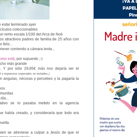
e estar terminado ayer
scículos coleccionables
o un remo escala 1/100 del Arca de Noé
os atractivos padres de familia de 25 años con
feliz...
triever corriendo a cámara lenta...
omo está
, por supuesto ;-)
mucho más grande
s. Y por sólo 29,95€ más nos dejaría ver el
A e impuestos especiales no incluidos.)
 en angulas, nécoras y percebes y la pagaría la
ivos
nmunitas
día...
reativo se lo pasaba metido en la agencia
que había creado, y consideraría que todo era
vuelta.
ien se atreviese a culpar a Jesús de que el