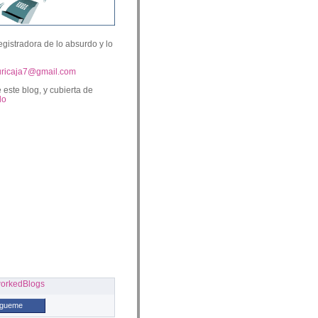
egistradora de lo absurdo y lo
uricaja7@gmail.com
 este blog, y cubierta de
lo
ígueme