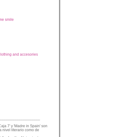
me smile
lothing and accesories
___________________
Caja 7' y 'Madre in Spain' son
a nivel literario como de