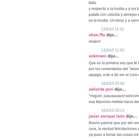
falta.
y respecto a la hostia y a los 
patata con cebolla y almejas 
es la hostia. Un beso y a sonr
12/3/10 11:52
xhon.f5x
dijo...
Amén!!
12/3/10 12:52
unknown
dijo...
Que es la primera ves que te l
por los comentarios del "ano
jajajaja, este a de ser el cur
16/3/10 03:43
señorita puri
dijo...
*miguel: juauaauaus! welcome
esa triponcia metida hacia de
16/3/10 16:13
javier enrique león
dijo...
Bueno parece que por ahi un
cura, la verdad felicitaciones
ya pues a tomar las cosas con 