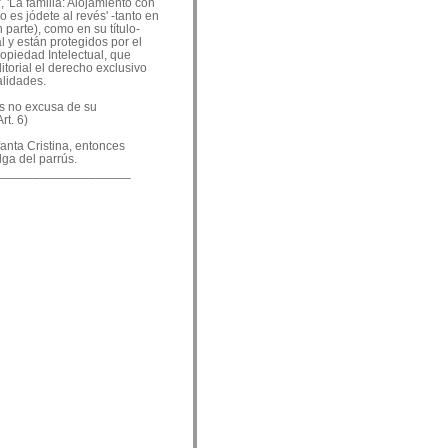
, 'La familia: Alojamiento con
o es jódete al revés' -tanto en
 parte), como en su título-
 y están protegidos por el
ropiedad Intelectual, que
ditorial el derecho exclusivo
alidades.
es no excusa de su
rt. 6)
nfanta Cristina, entonces
lga del parrús.
___________________