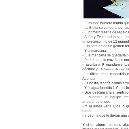
- El mundo hubiera tenido qu
- La Biblia se vendería por fa
- El primero traería de regal
- Adán y Eva habrían sido un
un precioso hijo de 12 jugando 
- ...la serpientee un golden re
- Y la manzana...
- ... la manzana se quedaría
c
- Pediría que la cruz fuese 
- Escribiría 9 mandamiento
décimo*
(*sólo hasta fin de mes. IV
- La última cena consistiría
Agencia
- La hostia tendría bifidus act
- Y el agua bendita L-Casei I
- Dios descansaría el séptimo 
- ...Mientras el equipo c
arreglándolo todo.
- Y el lunes vería Dios lo 
bueno
- Y pediría que le dieran una 
Y si en algún momento algu