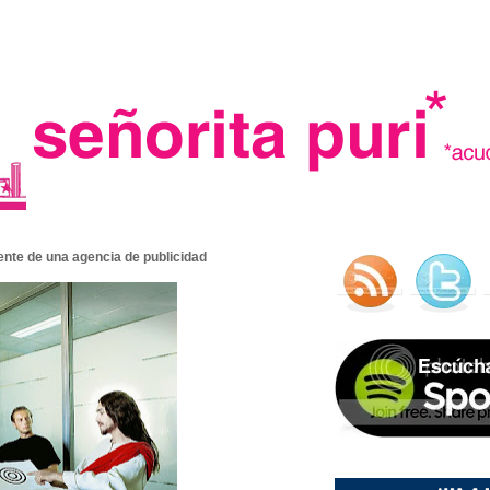
.
iente de una agencia de publicidad
madre in spain