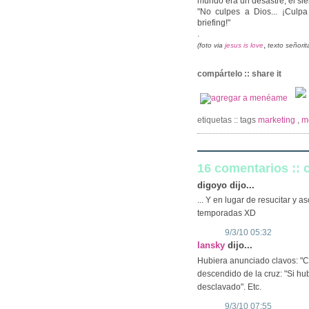
mundo era un desastre, él si
"No culpes a Dios... ¡Culp
briefing!"
.
,
(foto via
jesus is love
texto señorit
compártelo :: share it
etiquetas :: tags
marketing
,
m
16 comentarios ::
digoyo dijo...
... Y en lugar de resucitar y
temporadas XD
9/3/10 05:32
lansky
dijo...
Hubiera anunciado clavos: "C
descendido de la cruz: "Si h
desclavado". Etc.
9/3/10 07:55