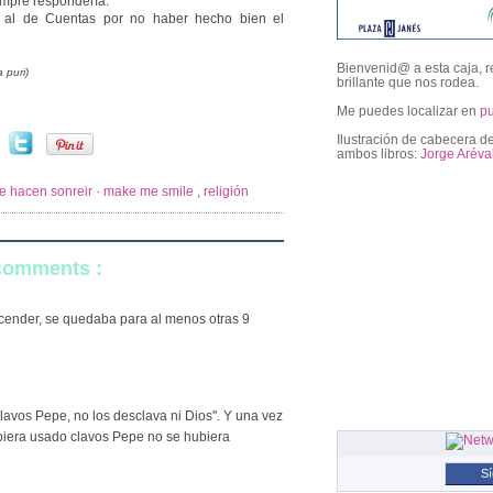
empre respondería:
a al de Cuentas por no haber hecho bien el
Bienvenid@ a esta caja, r
a puri)
brillante que nos rodea.
Me puedes localizar en
p
Ilustración de cabecera de
ambos libros:
Jorge Aréva
e hacen sonreir · make me smile
,
religión
followers
 comments :
 ascender, se quedaba para al menos otras 9
lavos Pepe, no los desclava ni Dios". Y una vez
ubiera usado clavos Pepe no se hubiera
S