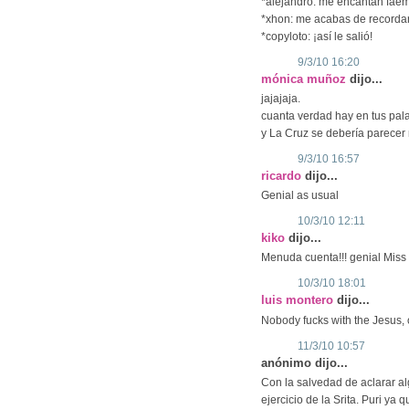
*alejandro: me encantan faem
*xhon: me acabas de recordar
*copyloto: ¡así le salió!
9/3/10 16:20
mónica muñoz
dijo...
jajajaja.
cuanta verdad hay en tus pala
y La Cruz se debería parecer
9/3/10 16:57
ricardo
dijo...
Genial as usual
10/3/10 12:11
kiko
dijo...
Menuda cuenta!!! genial Miss
10/3/10 18:01
luis montero
dijo...
Nobody fucks with the Jesus,
11/3/10 10:57
anónimo dijo...
Con la salvedad de aclarar a
ejercicio de la Srita. Puri ya