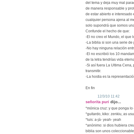
del tema y deja muy mal para
de manera responsable y pro
de estar abierto e interesado
cualquier persona ajena al m
solo supondrá que somos una
Confunde el hecho de que:
-El no creo el Mundo, el que l
-La biblia si son una serie de
-No hay ninguna relación ent
-El no escribió los 10 mandam
de la letra tendrías vida ete
-Si así fuera La Ultima Cena, 
transmitir.
-La hostia es la representació
En fin
12/3/10 11:42
señorita puri
dijo...
*mónica cruz: y que ponga lo
*guitardo, kiko: zenkiu, as usu
*luis: a-já- yeah- yeah
*anónimo: si dios hubiera cre
biblia son unos coleccionabl