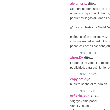
alejantoraz
dijo...
Siempre he pensado que si Je
ejemplo: colgado en la horca,
pequeñas sogas anudadas de 
¡¡Y las camisetas de David Delf
(Cómo decían Faemino y Cans
construyeron el acueducto c
pasar los coches por debajo!)
9/3/10 09:16
xhon.f5x
dijo...
Lo bueno de vender la religió
publicidad, para qué, teniend
9/3/10 10:05
copyloto
dijo...
hubiera hecho el mundo en 1 
9/3/10 12:01
señorita puri
dijo...
*digoyo:como poco!
*lansky: jajajaja