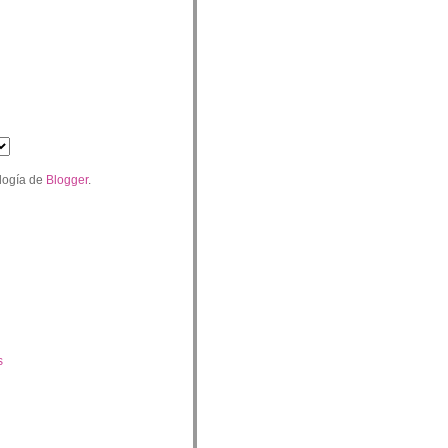
logía de
Blogger
.
s