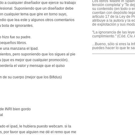
Los libros 'Madre in Spain'
do a cualquier diseñador que ejerce su trabajo
tensión completa' y 'Te dej
fesional. Suponiendo que un diseñador debe
su contenido (en todo o en
cuentan con depósito legal
 en cualquier tema que gire en torno suyo,
artículo 17 de la Ley de P
edio que lea este y algunos otros comentarios
atribuye a la autora y la e
de explotación y sus mod
 bola de ignorantes.
"La ignorancia de las ley
cumplimiento." (Cód. Civ. A
o hizo fue su padre.
 pequeños libros.
...Bueno, sólo si eres la I
puedes hacer lo que te sa
re una manzana el Ipad.
____________________
ientos, pero suponiendo que los sigues al pie
rna (que es mejor que cualquier promoción).
perdería el valor y mensaje que el quiso
n de su cuerpo (mejor que los Bifidus)
 de INRI bien gordo
al
ado el ipad, le hubiera puesto webcam. si la
es, por favor que alguien me dé el remo que me