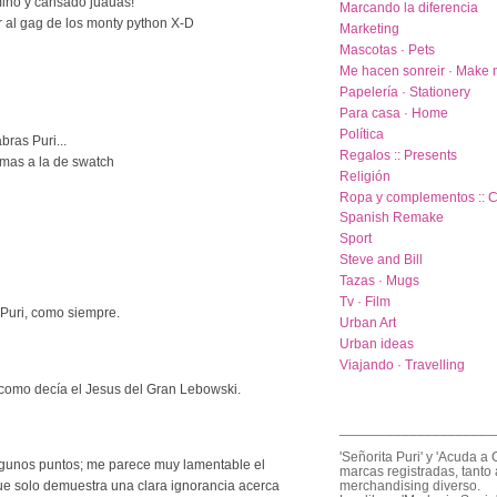
ino y cansado juauas!
Marcando la diferencia
 al gag de los monty python X-D
Marketing
Mascotas · Pets
Me hacen sonreir · Make 
Papelería · Stationery
Para casa · Home
Política
bras Puri...
Regalos :: Presents
 mas a la de swatch
Religión
Ropa y complementos :: C
Spanish Remake
Sport
Steve and Bill
Tazas · Mugs
Tv · Film
 Puri, como siempre.
Urban Art
Urban ideas
Viajando · Travelling
 como decía el Jesus del Gran Lebowski.
____________________
'Señorita Puri' y 'Acuda a 
lgunos puntos; me parece muy lamentable el
marcas registradas, tanto 
 que solo demuestra una clara ignorancia acerca
merchandising diverso.