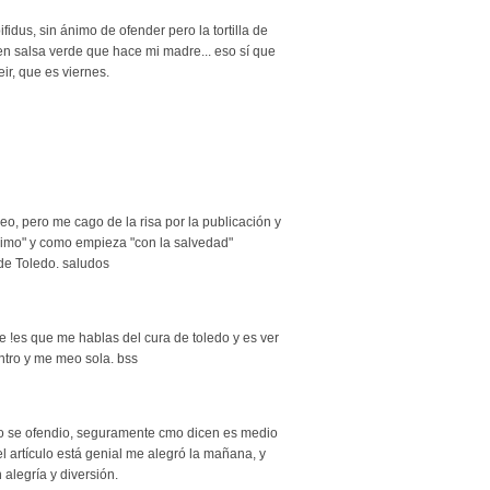
bifidus, sin ánimo de ofender pero la tortilla de
en salsa verde que hace mi madre... eso sí que
eir, que es viernes.
eo, pero me cago de la risa por la publicación y
nimo" y como empieza "con la salvedad"
a de Toledo. saludos
 !es que me hablas del cura de toledo y es ver
ntro y me meo sola. bss
o se ofendio, seguramente cmo dicen es medio
 el artículo está genial me alegró la mañana, y
alegría y diversión.