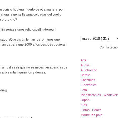
sucristo hubiera muerto de otra manera, por
 ahora la gente llevaría colgadas del cuello
oro... ¿no?
ín serías signos religiosos!! ¡¡Horreur!!
hemeroteca :: archive
ado: ¡Qué visión tenían los romanos que
on arcos para que 2000 años después pudieran
Con la tecno
category list
Arte
Audio
n a hostias es que no se necesitan agencias de
Autobombo
o a la santa inquisición y demás.
Barbie
Christmas
Electrónica
Foto
día¡¡
Inclasificables · Whatever
Japón
Kids
Libros · Books
Madre in Spain