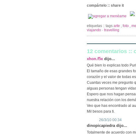
compártelo :: share it
etiquetas :: tags
arte
,
foto
,
me
viajando · travelling
12 comentarios ::
xhon.f5x
dijo...
Qué bien lo explicas todo Puri
El tamaño de esas grandes fo
corazón y el valor de todas e
Cuantas veces me pregunto qu
alguas personas tengan vidas 
Espero que nos hagan pensar a
nuestra relación con los demá
Veo que has encontrado al aut
Mil besos para ti.
26/3/10 00:34
dinopicapiedra dijo...
Totalmente de acuerdo con mi 