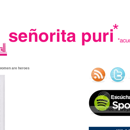
.
 women are heroes
madre in spain