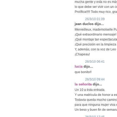
mucha gente y esta no es más
lo que debe ser vivir con un cu
Prolífica!!!!! Todo muy rico, gra
26/3/10 01:09
jean duclos dijo...
Merveilleux, mademoiselle Pur
¡Qué extraordinario mensaje!
¡Qué montaje tan espectacula
¡Qué precisión en la limpieza 
Y, además, con la voz de Leo 
¡Chapeau!
26/3/10 06:41
lucia
dijo...
que bonito!!
26/3/10 09:44
la señorita
dijo...
Un 10 a ésta entrada.
Y una matricula de honor a es
Todavia queda mucho camino q
para que ninguna mujer viva e
Un beso y buen fin de seman