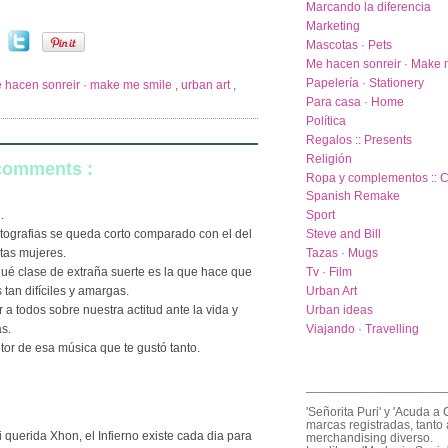
Marcando la diferencia
Marketing
Mascotas · Pets
Me hacen sonreir · Make 
Papelería · Stationery
 hacen sonreir · make me smile
,
urban art
,
Para casa · Home
Política
Regalos :: Presents
Religión
 comments :
Ropa y complementos :: C
Spanish Remake
Sport
.
Steve and Bill
tografias se queda corto comparado con el del
Tazas · Mugs
stas mujeres.
Tv · Film
é clase de extraña suerte es la que hace que
Urban Art
tan difíciles y amargas.
Urban ideas
 todos sobre nuestra actitud ante la vida y
Viajando · Travelling
s.
or de esa música que te gustó tanto.
____________________
'Señorita Puri' y 'Acuda a 
marcas registradas, tanto 
querida Xhon, el Infierno existe cada dia para
merchandising diverso.