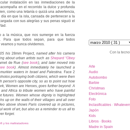
cular instalación en las inmediaciones de la
 acompaña en el recorrido la dulce y profunda
ien, como una letanía o quizá una advertencia,
l día en que la isla, cansada de pertenecer a la
 cargada con sus alegrías y sus penas siguió el
rtad.
o a la música, que nos sumerge en la fuerza
hemeroteca :: archive
s. Para que todos sepan, para que todos
 veamos y nunca olvidemos.
Con la tecno
05 his
28mm Project
, named after his camera
lking about urban artists such as
Shepard “Obey
category list
rnet de Rue
(
see book
), and later moved into
Arte
see book
). Almost inmediately he launched a
Audio
murkier waters in Israel and Palestina.
Face 2
f photos portraying both citizens, which were then
Autobombo
 person's opposite city, so as to point out how
Barbie
ork,
Women are Heroes,
goes further beyond: A
Christmas
a and Africa to tribute women who have painful
Electrónica
ht futures. Women whose dignity is highlighted
Foto
s up on the walls of their villages and all over
ideo above shows Paris covered up in pictures,
Inclasificables · Whatever
ul work of art, but also as a reminder to us all to
Japón
er forget.
Kids
Libros · Books
ft y los maltratadores
Madre in Spain