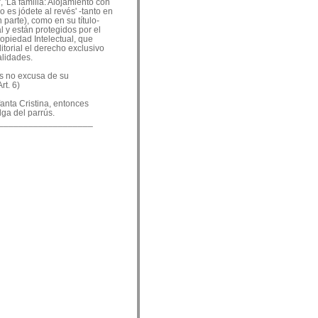
, 'La familia: Alojamiento con
o es jódete al revés' -tanto en
 parte), como en su título-
 y están protegidos por el
ropiedad Intelectual, que
ditorial el derecho exclusivo
alidades.
es no excusa de su
rt. 6)
nfanta Cristina, entonces
lga del parrús.
___________________