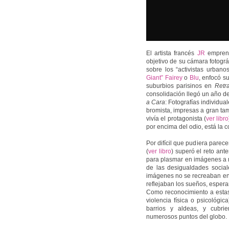
El artista francés
JR
emprend
objetivo de su cámara fotográ
sobre los “activistas urb
Giant” Fairey
o
Blu
, enfocó s
suburbios parisinos en
Retr
consolidación llegó un año de
a Cara
: Fotografías individual
bromista, impresas a gran ta
vivía el protagonista (
ver libro
por encima del odio, está la c
Por difícil que pudiera parece
(
ver libro
) superó el reto ante
para plasmar en imágenes a 
de las desigualdades sociale
imágenes no se recreaban en el
reflejaban los sueños, esper
Como reconocimiento a estas
violencia física o psicológi
barrios y aldeas, y cubri
numerosos puntos del globo.