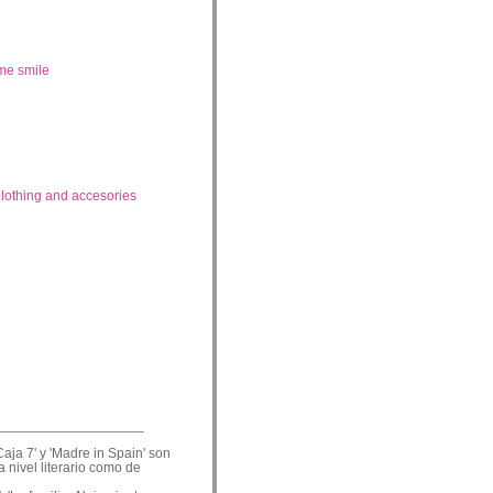
me smile
lothing and accesories
___________________
Caja 7' y 'Madre in Spain' son
a nivel literario como de