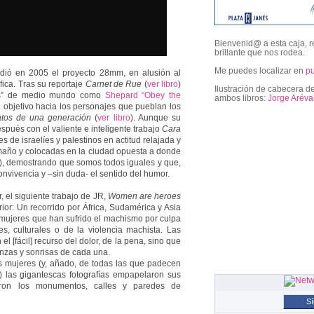
Bienvenid@ a esta caja, r
brillante que nos rodea.
Me puedes localizar en
p
ió en 2005 el proyecto 28mm, en alusión al
fica. Tras su reportaje
Carnet de Rue
(
ver libro
)
Ilustración de cabecera de
anos” de medio mundo como
Shepard “Obey the
ambos libros:
Jorge Aréva
u objetivo hacia los personajes que pueblan los
atos de una generación
(
ver libro
). Aunque su
spués con el valiente e inteligente trabajo
Cara
es de israelíes y palestinos en actitud relajada y
followers
maño y colocadas en la ciudad opuesta a donde
), demostrando que somos todos iguales y que,
onvivencia y –sin duda- el sentido del humor.
r, el siguiente trabajo de JR,
Women are heroes
rior: Un recorrido por África, Sudamérica y Asia
mujeres que han sufrido el machismo por culpa
s, culturales o de la violencia machista. Las
 [fácil] recurso del dolor, de la pena, sino que
anzas y sonrisas de cada una.
 mujeres (y, añado, de todas las que padecen
ca) las gigantescas fotografías empapelaron sus
eron los monumentos, calles y paredes de
S