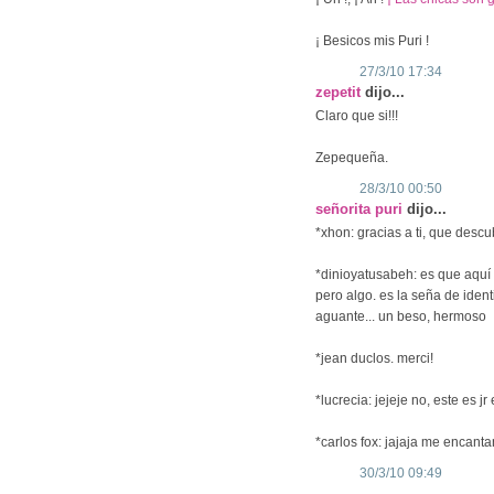
¡ Besicos mis Puri !
27/3/10 17:34
zepetit
dijo...
Claro que si!!!
Zepequeña.
28/3/10 00:50
señorita puri
dijo...
*xhon: gracias a ti, que descub
*dinioyatusabeh: es que aquí 
pero algo. es la seña de iden
aguante... un beso, hermoso
*jean duclos. merci!
*lucrecia: jejeje no, este es jr
*carlos fox: jajaja me encanta
30/3/10 09:49