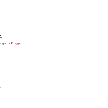
logía de
Blogger
.
s