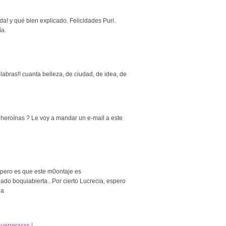
! y qué bien explicado. Felicidades Puri.
ía.
labras!! cuanta belleza, de ciudad, de idea, de
 heroínas ? Le voy a mandar un e-mail a este
pero es que este m0ontaje es
dado boquiabierta...Por cierto Lucrecia, espero
ja
guerrerasss !