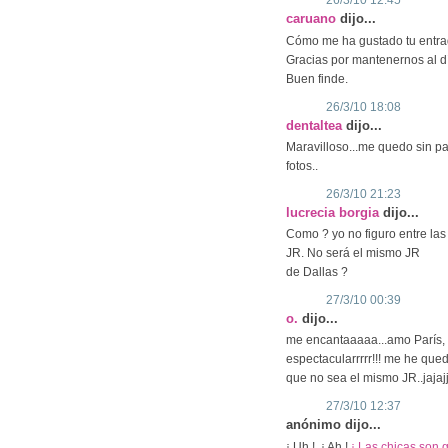
26/3/10 12:45
caruano
dijo...
Cómo me ha gustado tu entrada
Gracias por mantenernos al d
Buen finde.
26/3/10 18:08
dentaltea
dijo...
Maravilloso...me quedo sin pa
fotos..
26/3/10 21:23
lucrecia borgia
dijo...
Como ? yo no figuro entre las
JR. No será el mismo JR
de Dallas ?
27/3/10 00:39
o.
dijo...
me encantaaaaa...amo París, 
espectacularrrrr!!! me he que
que no sea el mismo JR..jajaj
27/3/10 12:37
anónimo dijo...
¡ Uh !, ¡ Ah !
¡ Las chicas son 