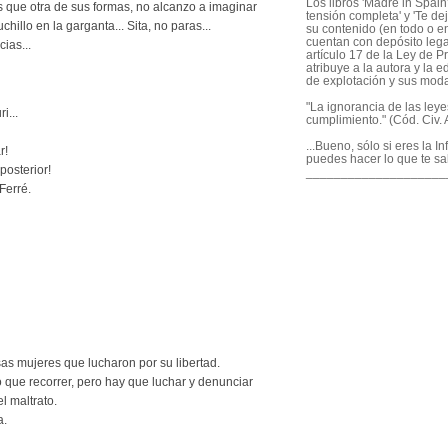
Los libros 'Madre in Spain'
 que otra de sus formas, no alcanzo a imaginar
tensión completa' y 'Te dej
chillo en la garganta... Sita, no paras...
su contenido (en todo o en
cuentan con depósito legal
cias...
artículo 17 de la Ley de P
atribuye a la autora y la e
de explotación y sus mod
"La ignorancia de las ley
i...
cumplimiento." (Cód. Civ. A
...Bueno, sólo si eres la I
r!
puedes hacer lo que te sa
posterior!
____________________
Ferré.
as mujeres que lucharon por su libertad.
ue recorrer, pero hay que luchar y denunciar
l maltrato.
a.