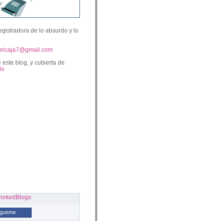
egistradora de lo absurdo y lo
uricaja7@gmail.com
 este blog, y cubierta de
lo
ígueme