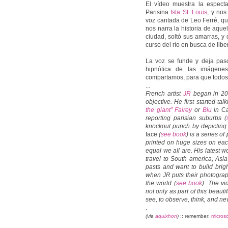
El vídeo muestra la especta
Parisina
Isla St. Louis
, y nos
voz cantada de Leo Ferré, qu
nos narra la historia de aque
ciudad, soltó sus amarras, y
curso del río en busca de libe
La voz se funde y deja pas
hipnótica de las imágene
compartamos, para que todos
...
French artist
JR
began in 20
objective. He first started ta
the giant” Fairey
or
Blu
in
Ca
reporting parisian suburbs (
knockout punch by depicting 
face
(
see book
) is a series o
printed on huge sizes on each
equal we all are. His latest w
travel to South america, Asi
pasts and want to build brig
when JR puts their photograph
the world (
see book
). The v
not only as part of this beautif
see, to observe, think, and nev
.
(via
aquixhon
)
:: remember:
microso