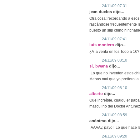
24/11/09 07:31
jean duclos dijo...
Otra cosa: recordando a esos i
rascándose frecuentemente la 
puesto un slip chino hinchabl
24/11/09 07:41
luis montero
dijo...
¿A la venta en los Todo a 1€?
24/11/09 08:10
si, bwana
dijo...
¡Lo que no inventen estos chi
Menos mal que yo prefiero la 
24/11/09 08:10
alberto
dijo...
Que increíble, cualquier pab
masculino del Doctor Antunez?
24/11/09 08:59
anónimo dijo...
¡AAAAy, payo! ¡Lo que hace la
24/11/09 09:20