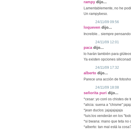
rampy
dijo...
Lamentablemente, no he podido
Un rampybeso.
24/11/09 09:56
loqueven
dijo...
Increible... siempre pensando e
24/11/09 12:01
paca
dijo...
lo harán también para glúteo
Ya existen opciones siliconadas
24/11/09 17:32
alberto
dijo...
Parece una acción de fotosho
24/11/09 18:08
señorita puri
dijo...
*cesar: yo conl os chistes de 
*alicia: suena a "chisme" jajaj
*jean duclos: jajajajajaja
*luis:los venderán en los "tod
*si bwana: mano que teta no c
*alberto: tan mal está la cosa