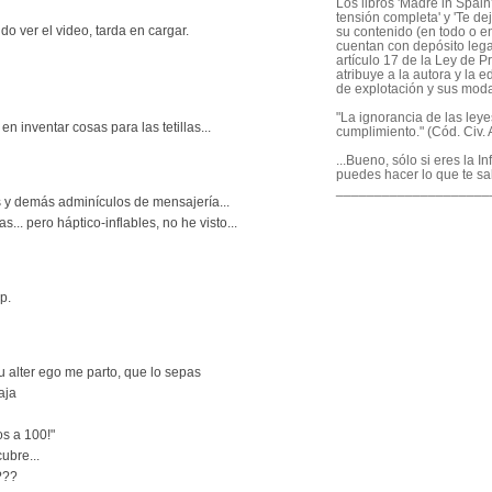
Los libros 'Madre in Spain'
tensión completa' y 'Te dej
 ver el video, tarda en cargar.
su contenido (en todo o en
cuentan con depósito legal
artículo 17 de la Ley de P
atribuye a la autora y la e
de explotación y sus mod
"La ignorancia de las ley
n inventar cosas para las tetillas...
cumplimiento." (Cód. Civ. A
...Bueno, sólo si eres la I
puedes hacer lo que te sa
____________________
s y demás adminículos de mensajería...
... pero háptico-inflables, no he visto...
p.
tu alter ego me parto, que lo sepas
aja
os a 100!"
ubre...
???