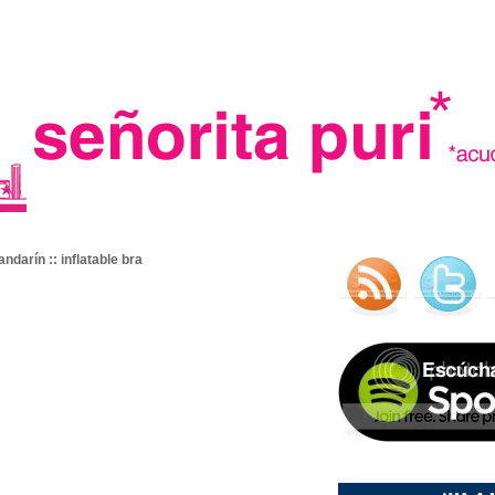
.
ndarín :: inflatable bra
madre in spain