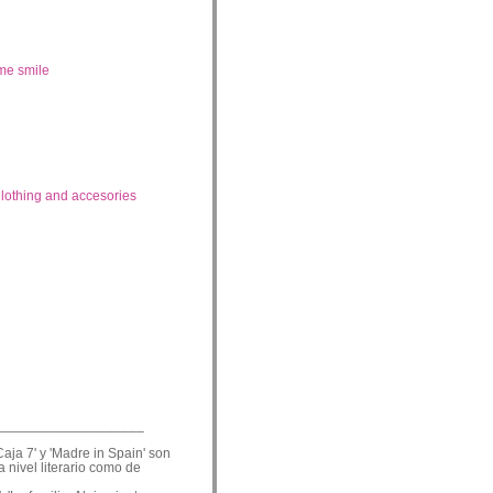
me smile
lothing and accesories
___________________
Caja 7' y 'Madre in Spain' son
a nivel literario como de