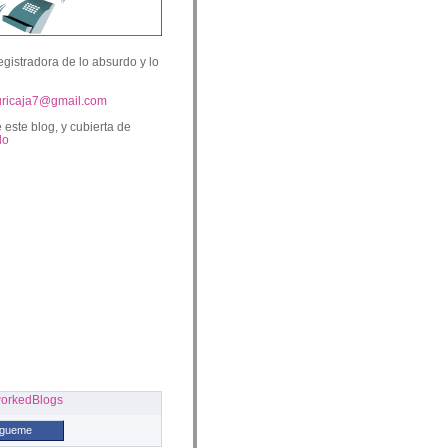
egistradora de lo absurdo y lo
uricaja7@gmail.com
 este blog, y cubierta de
lo
ígueme