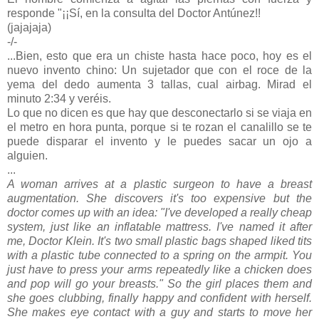
responde "¡¡Sí, en la consulta del Doctor Antúnez!!
(jajajaja)
-/-
...Bien, esto que era un chiste hasta hace poco, hoy es el
nuevo invento chino: Un sujetador que con el roce de la
yema del dedo aumenta 3 tallas, cual airbag. Mirad el
minuto 2:34 y veréis.
Lo que no dicen es que hay que desconectarlo si se viaja en
el metro en hora punta, porque si te rozan el canalillo se te
puede disparar el invento y le puedes sacar un ojo a
alguien.
...
A woman arrives at a plastic surgeon to have a breast
augmentation. She discovers it's too expensive but the
doctor comes up with an idea: "I've developed a really cheap
system, just like an inflatable mattress. I've named it after
me, Doctor Klein. It's two small plastic bags shaped liked tits
with a plastic tube connected to a spring on the armpit. You
just have to press your arms repeatedly like a chicken does
and pop will go your breasts." So the girl places them and
she goes clubbing, finally happy and confident with herself.
She makes eye contact with a guy and starts to move her