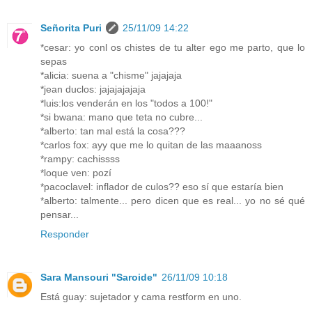
Señorita Puri
25/11/09 14:22
*cesar: yo conl os chistes de tu alter ego me parto, que lo
sepas
*alicia: suena a "chisme" jajajaja
*jean duclos: jajajajajaja
*luis:los venderán en los "todos a 100!"
*si bwana: mano que teta no cubre...
*alberto: tan mal está la cosa???
*carlos fox: ayy que me lo quitan de las maaanoss
*rampy: cachissss
*loque ven: pozí
*pacoclavel: inflador de culos?? eso sí que estaría bien
*alberto: talmente... pero dicen que es real... yo no sé qué
pensar...
Responder
Sara Mansouri "Saroide"
26/11/09 10:18
Está guay: sujetador y cama restform en uno.