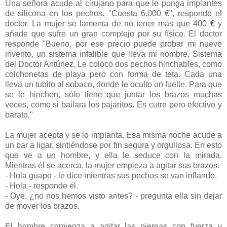
Una señora acude al cirujano para que le ponga implantes
de silicona en los pechos. "Cuesta 6.000 €", responde el
doctor. La mujer se lamenta de no tener más que 400 € y
añade que sufre un gran complejo por su físico. El doctor
responde "Bueno, por ese precio puede probar mi nuevo
invento, un sistema infalible que lleva mi nombre, Sistema
del Doctor Antúnez. Le coloco dos pechos hinchables, como
colchonetas de playa pero con forma de teta. Cada una
lleva un tubito al sobaco, donde le oculto un fuelle. Para que
se le hinchen, sólo tiene que juntar los brazos muchas
veces, como si bailara los pajaritos. Es cutre pero efectivo y
barato."
La mujer acepta y se lo implanta. Esa misma noche acude a
un bar a ligar, sintiéndose por fin segura y orgullosa. En esto
que ve a un hombre, y ella le seduce con la mirada.
Mientras él se acerca, la mujer empieza a agitar sus brazos.
- Hola guapo - le dice mientras sus pechos se van inflando.
- Hola - responde él.
- Oye, ¿no nos hemos visto antes? - pregunta ella sin dejar
de mover los brazos.
El hombre comienza a agitar las piernas con fuerza y