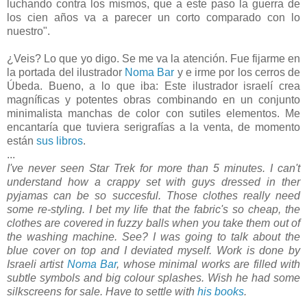
luchando contra los mismos, que a este paso la guerra de
los cien años va a parecer un corto comparado con lo
nuestro".
¿Veis? Lo que yo digo. Se me va la atención. Fue fijarme en
la portada del ilustrador
Noma Bar
y e irme por los cerros de
Úbeda. Bueno, a lo que iba: Este ilustrador israelí crea
magníficas y potentes obras combinando en un conjunto
minimalista manchas de color con sutiles elementos. Me
encantaría que tuviera serigrafías a la venta, de momento
están
sus libros
.
...
I've never seen Star Trek for more than 5 minutes. I can't
understand how a crappy set with guys dressed in ther
pyjamas can be so succesful. Those clothes really need
some re-styling. I bet my life that the fabric's so cheap, the
clothes are covered in fuzzy balls when you take them out of
the washing machine. See? I was going to talk about the
blue cover on top and I deviated myself. Work is done by
Israeli artist
Noma Bar
, whose minimal works are filled with
subtle symbols and big colour splashes. Wish he had some
silkscreens for sale. Have to settle with
his books
.
.