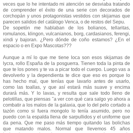
veces que lo he intentado mi atención se desviaba tratando
de comprender el éxito de una serie con decorados de
corchopán y unos protagonistas vestidos con skijamas que
parecen salidos del catálogo Venca, o de restos del Sepu.
De sopetón me hablaban de los bolianos, tellaritas,
romulanos, klingon, vulcanianos, borg, cardasianos, ferengi,
xindi y bajoran. ¿Pero dónde de coño estamos? ¿En el
espacio o en Expo Mascotas???
Aunque a mí lo que me tiene loca son esos skijamas de
lycra, rollo España de la posguerra. Tienen toda la pinta de
que te los pones y te va a picar todo el cuerpo. Luego vas a
devolverlo y la dependienta te dice que eso es porque lo
has hecho mal, que tenías que lavarlo antes de usarlo,
como las toallas, y que así estará más suave y encima
durará más. Y lo lavas, y resulta que sale todo lleno de
pelotillas, que piensas "a ver con qué cara salgo yo ahora a
combatir a los malos de la galaxia, que lo del pelo cortado a
tazón como si fuera mongolo lo tenía asumido, pero no
puedo con la espalda llena de sarpullidos y el uniforme que
da pena. Que me paso más tiempo quitando las bolichas
que matando malos. Normal que llevemos 45 años