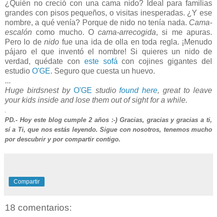
¿Quién no creció con una cama nido? Ideal para familias
grandes con pisos pequeños, o visitas inesperadas. ¿Y ese
nombre, a qué venía? Porque de nido no tenía nada.
Cama-
escalón
como mucho. O
cama-arrecogida
, si me apuras.
Pero lo de
nido
fue una ida de olla en toda regla. ¡Menudo
pájaro el que inventó el nombre! Si quieres un nido de
verdad, quédate con
este sofá
con cojines gigantes del
estudio
O'GE
. Seguro que cuesta un huevo.
...
Huge birdsnest by
O'GE
studio
found here
, great to leave
your kids inside and lose them out of sight for a while.
.
PD.- Hoy este blog cumple 2 años :-) Gracias, gracias y gracias a ti,
sí a Ti, que nos estás leyendo. Sigue con nosotros, tenemos mucho
por descubrir y por compartir contigo.
Compartir
18 comentarios: