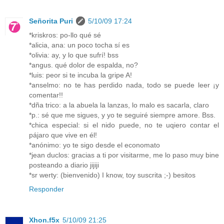
Señorita Puri
5/10/09 17:24
*kriskros: po-llo qué sé
*alicia, ana: un poco tocha sí es
*olivia: ay, y lo que sufrí! bss
*angus. qué dolor de espalda, no?
*luis: peor si te incuba la gripe A!
*anselmo: no te has perdido nada, todo se puede leer ¡y
comentar!!
*dña trico: a la abuela la lanzas, lo malo es sacarla, claro
*p.: sé que me sigues, y yo te seguiré siempre amore. Bss.
*chica especial: si el nido puede, no te uqiero contar el
pájaro que vive en él!
*anónimo: yo te sigo desde el economato
*jean duclos: gracias a ti por visitarme, me lo paso muy bine
posteando a diario jijiji
*sr werty: (bienvenido) I know, toy suscrita ;-) besitos
Responder
Xhon.f5x
5/10/09 21:25