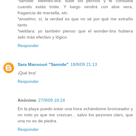
*saroide: kleenex-bra: sube los pechos y te consuela
cuando estás triste. Y luego vendrá con aloe vera,
fragancia de marsella, etc.
*anselmo: sí, la verdad es que no sé por qué me extraño
tanto
*weblara: yo también pienso que el wonder-bra hubiera
sido más efectivo y lógico.
Responder
Sara Mansouri "Saroide"
18/8/09 21:13
¡Qué bra!
Responder
Anónimo
27/9/09 18:24
En la playa puedo estar una hora echándome bronceador y
no noto yo que me crezcan... salvo los pezones claro, que
una no es de piedra.
Responder