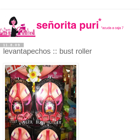
11.8.09
levantapechos :: bust roller