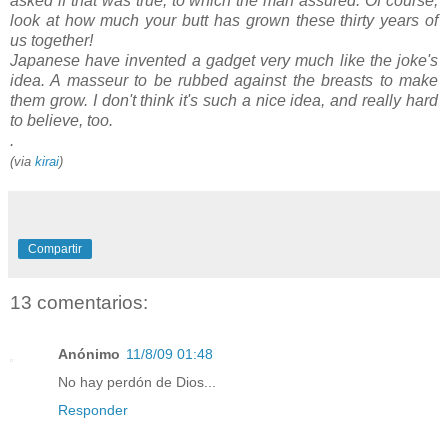
asked if that was true, to which the man assured: Of course,
look at how much your butt has grown these thirty years of
us together!
Japanese have invented a gadget very much like the joke's
idea. A masseur to be rubbed against the breasts to make
them grow. I don't think it's such a nice idea, and really hard
to believe, too.
.
(via
kirai
)
Compartir
13 comentarios:
Anónimo
11/8/09 01:48
No hay perdón de Dios...
Responder