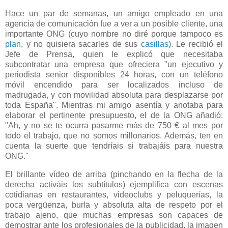
Hace un par de semanas, un amigo empleado en una
agencia de comunicación fue a ver a un posible cliente, una
importante ONG (cuyo nombre no diré porque tampoco es
plan
, y no quisiera sacarles de sus
casillas
). Le recibió el
Jefe de Prensa, quien le explicó que necesitaba
subcontratar una empresa que ofreciera "un ejecutivo y
periodista senior disponibles 24 horas, con un teléfono
móvil encendido para ser localizados incluso de
madrugada, y con movilidad absoluta para desplazarse por
toda España". Mientras mi amigo asentía y anotaba para
elaborar el pertinente presupuesto, el de la ONG añadió:
"Ah, y no se te ocurra pasarme más de 750 € al mes por
todo el trabajo, que no somos millonarios. Además, ten en
cuenta la suerte que tendríais si trabajáis para nuestra
ONG."
El brillante vídeo de arriba (pinchando en la flecha de la
derecha activáis los subtítulos) ejemplifica con escenas
cotidianas en restaurantes, videoclubs y peluquerías, la
poca vergüenza, burla y absoluta alta de respeto por el
trabajo ajeno, que muchas empresas son capaces de
demostrar ante los profesionales de la publicidad, la imagen