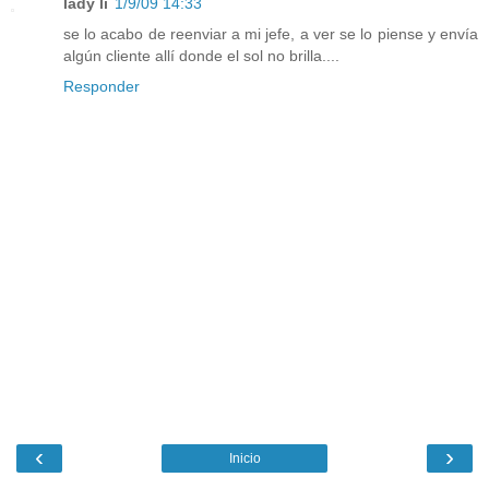
lady li
1/9/09 14:33
se lo acabo de reenviar a mi jefe, a ver se lo piense y envía
algún cliente allí donde el sol no brilla....
Responder
‹
›
Inicio