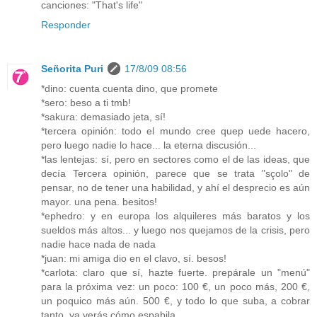
canciones: "That's life"
Responder
Señorita Puri
17/8/09 08:56
*dino: cuenta cuenta dino, que promete
*sero: beso a ti tmb!
*sakura: demasiado jeta, sí!
*tercera opinión: todo el mundo cree quep uede hacero,
pero luego nadie lo hace... la eterna discusión...
*las lentejas: sí, pero en sectores como el de las ideas, que
decía Tercera opinión, parece que se trata "sçolo" de
pensar, no de tener una habilidad, y ahí el desprecio es aún
mayor. una pena. besitos!
*ephedro: y en europa los alquileres más baratos y los
sueldos más altos... y luego nos quejamos de la crisis, pero
nadie hace nada de nada
*juan: mi amiga dio en el clavo, sí. besos!
*carlota: claro que sí, hazte fuerte. prepárale un "menú"
para la próxima vez: un poco: 100 €, un poco más, 200 €,
un poquico más aún. 500 €, y todo lo que suba, a cobrar
tanto. ya verás cómo espabila.