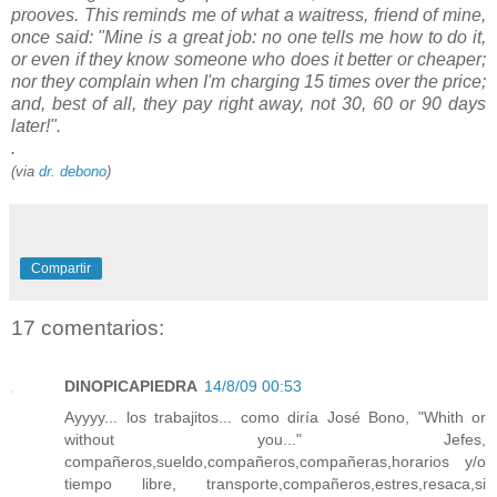
prooves. This reminds me of what a waitress, friend of mine,
once said: "Mine is a great job: no one tells me how to do it,
or even if they know someone who does it better or cheaper;
nor they complain when I'm charging 15 times over the price;
and, best of all, they pay right away, not 30, 60 or 90 days
later!".
.
(via
dr. debono
)
Compartir
17 comentarios:
DINOPICAPIEDRA
14/8/09 00:53
Ayyyy... los trabajitos... como diría José Bono, "Whith or
without you..." Jefes,
compañeros,sueldo,compañeros,compañeras,horarios y/o
tiempo libre, transporte,compañeros,estres,resaca,si