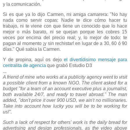
y la comunicación.
Si es que ya lo dijo Carmen, mi amiga camarera: "No hay
nada como servir copas: Nadie te dice cómo hacer tu
trabajo, ni te viene con que tiene un conocido que lo hace
mejor o más barato, ni se quejan porque les cobres 15
veces por encima del precio real; y, lo mejor de todo: te
pagan al momento ¡y sin rechistar! en lugar de a 30, 60 ó 90
días." Qué sabia la Carmen.
Y de propina, aquí os dejo
el divertídisimo mensaje para
centralita de agencia
que grabó Estudio D3
...
A friend of mine who works at a publicity agency went to visit
a possible client from a known NGO. The client asked for a
budget "for a team of an account executive plus a journalist,
both available 24/7, and ready to travel abroad." The man
added, "don't price it over 900 USD, we ain't no millionaries.
Take into account how lucky you will be to be working for
us!".
Such a lack of respect for others' work is the daily bread for
advertising and design professionals, as the video above