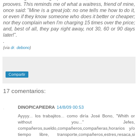
prooves. This reminds me of what a waitress, friend of mine,
once said: "Mine is a great job: no one tells me how to do it,
or even if they know someone who does it better or cheaper;
nor they complain when I'm charging 15 times over the price;
and, best of all, they pay right away, not 30, 60 or 90 days
later!".
.
(via
dr. debono
)
Compartir
17 comentarios:
DINOPICAPIEDRA
14/8/09 00:53
Ayyyy... los trabajitos... como diría José Bono, "Whith or
without you..." Jefes,
compañeros,sueldo,compañeros,compañeras,horarios y/o
tiempo libre, transporte,compañeros,estres,resaca,si