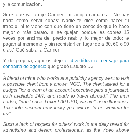
y la comunicación.
Si es que ya lo dijo Carmen, mi amiga camarera: "No hay
nada como servir copas: Nadie te dice cómo hacer tu
trabajo, ni te viene con que tiene un conocido que lo hace
mejor o más barato, ni se quejan porque les cobres 15
veces por encima del precio real; y, lo mejor de todo: te
pagan al momento ¡y sin rechistar! en lugar de a 30, 60 ó 90
días." Qué sabia la Carmen.
Y de propina, aquí os dejo
el divertídisimo mensaje para
centralita de agencia
que grabó Estudio D3
...
A friend of mine who works at a publicity agency went to visit
a possible client from a known NGO. The client asked for a
budget "for a team of an account executive plus a journalist,
both available 24/7, and ready to travel abroad." The man
added, "don't price it over 900 USD, we ain't no millionaries.
Take into account how lucky you will be to be working for
us!".
Such a lack of respect for others' work is the daily bread for
advertising and design professionals, as the video above