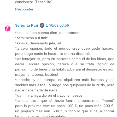
canciones: "That's life"
Responder
Señorita Puri
17/8/09 08:56
*dino: cuenta cuenta dino, que promete
*sero: beso a ti tmb!
*sakura: demasiado jeta, sí!
*tercera opinión: todo el mundo cree quep uede hacero,
pero luego nadie lo hace... la eterna discusión...
*las lentejas: sí, pero en sectores como el de las ideas, que
decía Tercera opinión, parece que se trata "sçolo" de
pensar, no de tener una habilidad, y ahí el desprecio es aún
mayor. una pena. besitos!
*ephedro: y en europa los alquileres más baratos y los
sueldos más altos... y luego nos quejamos de la crisis, pero
nadie hace nada de nada
*juan: mi amiga dio en el clavo, sí. besos!
*carlota: claro que sí, hazte fuerte. prepárale un "menú"
para la próxima vez: un poco: 100 €, un poco más, 200 €,
un poquico más aún. 500 €, y todo lo que suba, a cobrar
tanto. ya verás cómo espabila.