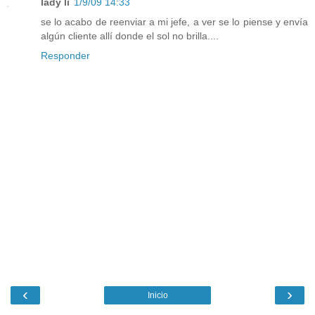
lady li
1/9/09 14:33
se lo acabo de reenviar a mi jefe, a ver se lo piense y envía
algún cliente allí donde el sol no brilla....
Responder
‹
›
Inicio