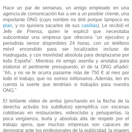
Hace un par de semanas, un amigo empleado en una
agencia de comunicación fue a ver a un posible cliente, una
importante ONG (cuyo nombre no diré porque tampoco es
plan
, y no quisiera sacarles de sus
casillas
). Le recibió el
Jefe de Prensa, quien le explicó que necesitaba
subcontratar una empresa que ofreciera "un ejecutivo y
periodista senior disponibles 24 horas, con un teléfono
móvil encendido para ser localizados incluso de
madrugada, y con movilidad absoluta para desplazarse por
toda España". Mientras mi amigo asentía y anotaba para
elaborar el pertinente presupuesto, el de la ONG añadió:
"Ah, y no se te ocurra pasarme más de 750 € al mes por
todo el trabajo, que no somos millonarios. Además, ten en
cuenta la suerte que tendríais si trabajáis para nuestra
ONG."
El brillante vídeo de arriba (pinchando en la flecha de la
derecha activáis los subtítulos) ejemplifica con escenas
cotidianas en restaurantes, videoclubs y peluquerías, la
poca vergüenza, burla y absoluta alta de respeto por el
trabajo ajeno, que muchas empresas son capaces de
demostrar ante los profesionales de la publicidad, la imagen