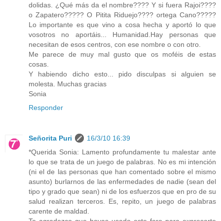
dolidas. ¿Qué más da el nombre???? Y si fuera Rajoi????
o Zapatero????? O Pitita Riduejo???? ortega Cano?????
Lo importante es que vino a cosa hecha y aportó lo que
vosotros no aportáis... Humanidad.Hay personas que
necesitan de esos centros, con ese nombre o con otro.
Me parece de muy mal gusto que os moféis de estas
cosas.
Y habiendo dicho esto... pido disculpas si alguien se
molesta. Muchas gracias
Sonia
Responder
Señorita Puri
16/3/10 16:39
*Querida Sonia: Lamento profundamente tu malestar ante
lo que se trata de un juego de palabras. No es mi intención
(ni el de las personas que han comentado sobre el mismo
asunto) burlarnos de las enfermedades de nadie (sean del
tipo y grado que sean) ni de los esfuerzos que en pro de su
salud realizan terceros. Es, repito, un juego de palabras
carente de maldad.
Te agradezco que hayas usado este foro para expresarte