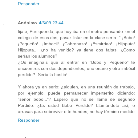
Responder
Anónimo
4/6/09 23:44
fijate, Puri querida, que hoy iba en el metro pensando: en el
colegio de esos dos, pasar listar en la clase sería: " ¡Bobo!
¡Pequeño! ¡Imbecil! ¡Cabronazo! ¡Esmirriao! ¡Hijoputa!
Hijoputa... ¿no ha venido? ya tiene dos faltas. ¿Como
serían los alumnos?
¿Os imaginaís que al entrar en "Bobo y Pequeño" te
encuentres con dos dependientes, uno enano y otro imbécil
perdido? ¡Sería la hostía!
Y ahora ya en serio: ¿alguien, en una reunión de trabajo,
por ejemplo, puede permanecer impertérrito diciendo:
"señor bobo..."? Espero que no se llame de segundo
Perdido. ¿Es usted Bobo Perdido? Llamándote así, o
arrasas para sobrevivir o te hundes, no hay término medido
Responder