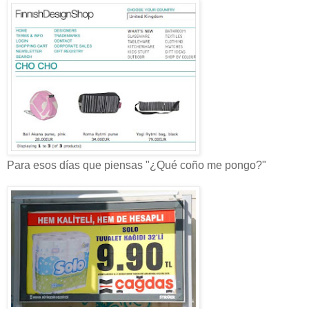
Para esos días que piensas "¿Qué coño me pongo?"