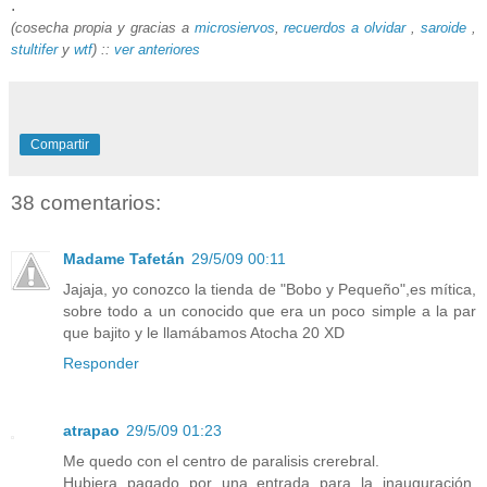
.
(cosecha propia y gracias a
microsiervos
,
recuerdos a olvidar
,
saroide
,
stultifer
y
wtf
) ::
ver
anteriores
Compartir
38 comentarios:
Madame Tafetán
29/5/09 00:11
Jajaja, yo conozco la tienda de "Bobo y Pequeño",es mítica,
sobre todo a un conocido que era un poco simple a la par
que bajito y le llamábamos Atocha 20 XD
Responder
atrapao
29/5/09 01:23
Me quedo con el centro de paralisis crerebral.
Hubiera pagado por una entrada para la inauguración,