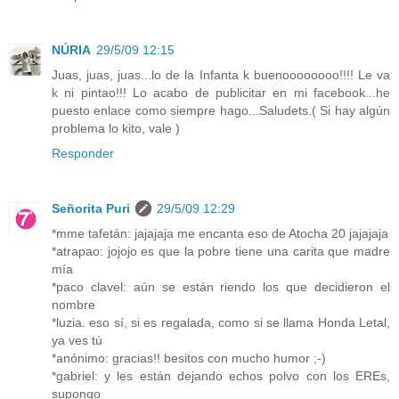
NÚRIA
29/5/09 12:15
Juas, juas, juas...lo de la Infanta k buenoooooooo!!!! Le va
k ni pintao!!! Lo acabo de publicitar en mi facebook...he
puesto enlace como siempre hago...Saludets.( Si hay algún
problema lo kito, vale )
Responder
Señorita Puri
29/5/09 12:29
*mme tafetán: jajajaja me encanta eso de Atocha 20 jajajaja
*atrapao: jojojo es que la pobre tiene una carita que madre
mía
*paco clavel: aún se están riendo los que decidieron el
nombre
*luzia. eso sí, si es regalada, como si se llama Honda Letal,
ya ves tú
*anónimo: gracias!! besitos con mucho humor ;-)
*gabriel: y les están dejando echos polvo con los EREs,
supongo