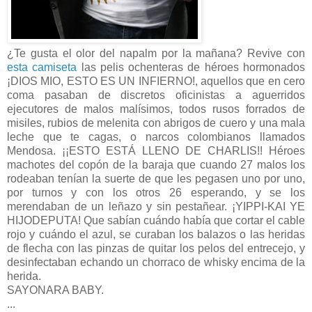
¿Te gusta el olor del napalm por la mañana? Revive con
esta camiseta
las pelis ochenteras de héroes hormonados
¡DIOS MIO, ESTO ES UN INFIERNO!, aquellos que en cero
coma pasaban de discretos oficinistas a aguerridos
ejecutores de malos malísimos, todos rusos forrados de
misiles, rubios de melenita con abrigos de cuero y una mala
leche que te cagas, o narcos colombianos llamados
Mendosa. ¡¡ESTO ESTÁ LLENO DE CHARLIS!! Héroes
machotes del copón de la baraja que cuando 27 malos los
rodeaban tenían la suerte de que les pegasen uno por uno,
por turnos y con los otros 26 esperando, y se los
merendaban de un leñazo y sin pestañear. ¡YIPPI-KAI YE
HIJODEPUTA! Que sabían cuándo había que cortar el cable
rojo y cuándo el azul, se curaban los balazos o las heridas
de flecha con las pinzas de quitar los pelos del entrecejo, y
desinfectaban echando un chorraco de whisky encima de la
herida.
SAYONARA BABY.
...