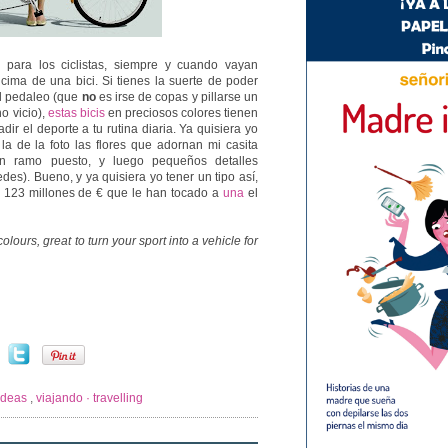
 para los ciclistas, siempre y cuando vayan
ima de una bici. Si tienes la suerte de poder
el pedaleo (que
no
es irse de copas y pillarse un
o vicio),
estas bicis
en preciosos colores tienen
r el deporte a tu rutina diaria. Ya quisiera yo
 la de la foto las flores que adornan mi casita
 un ramo puesto, y luego pequeños detalles
des). Bueno, y ya quisiera yo tener un tipo así,
s 123 millones de € que le han tocado a
una
el
colours, great to turn your sport into a vehicle for
ideas
,
viajando · travelling