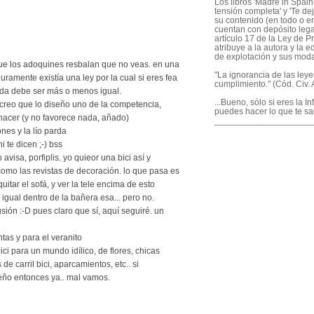
Los libros 'Madre in Spain'
tensión completa' y 'Te dej
su contenido (en todo o en
cuentan con depósito legal
artículo 17 de la Ley de P
atribuye a la autora y la e
de explotación y sus mod
que los adoquines resbalan que no veas. en una
"La ignorancia de las ley
ramente existía una ley por la cual si eres fea
cumplimiento." (Cód. Civ. A
nda debe ser más o menos igual.
...Bueno, sólo si eres la I
o creo que lo diseño uno de la competencia,
puedes hacer lo que te sa
acer (y no favorece nada, añado)
____________________
ones y la lío parda
i te dicen ;-) bss
 avisa, porfiplis. yo quieor una bici así y
como las revistas de decoración. lo que pasa es
uitar el sofá, y ver la tele encima de esto
gual dentro de la bañera esa... pero no.
lusión :-D pues claro que sí, aquí seguiré. un
ntas y para el veranito
ici para un mundo idílico, de flores, chicas
e carril bici, aparcamientos, etc.. si
ño entonces ya.. mal vamos.