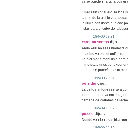
ya se pueden hartar a comer 
Queda un consuelo: mucha llan
carrito de la bici le va a peg
la lluvia constante que cae por
listas para el cubo de la basu
18/5/09 18:31
carolina santos
dijo...
Anda Puri no seas modesta que 
imagino yo con el uniforme de
La bici mona monisima pero e
minutos...vamos por experien
que no se parecía a esta mona
18/5/09 20:37
outsider
dijo...
La de los millones se va a com
pedales... que ya me imagino 
cargada de cartones de leche.
18/5/09 21:32
puzzle
dijo...
Dónde venden esas bicis por f
18/5/09 21:39