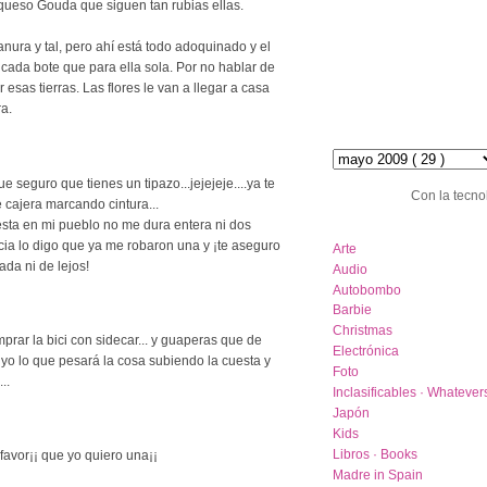
queso Gouda que siguen tan rubias ellas.
ura y tal, pero ahí está todo adoquinado y el
ar cada bote que para ella sola. Por no hablar de
 esas tierras. Las flores le van a llegar a casa
ra.
hemeroteca :: archive
seguro que tienes un tipazo...jejejeje....ya te
Con la tecno
 cajera marcando cintura...
sta en mi pueblo no me dura entera ni dos
category list
cia lo digo que ya me robaron una y ¡te aseguro
Arte
da ni de lejos!
Audio
Autobombo
Barbie
Christmas
prar la bici con sidecar... y guaperas que de
Electrónica
yo lo que pesará la cosa subiendo la cuesta y
Foto
..
Inclasificables · Whatever
Japón
Kids
Libros · Books
avor¡¡ que yo quiero una¡¡
Madre in Spain