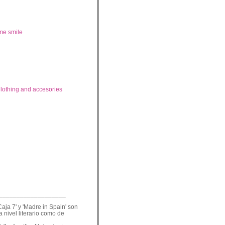
me smile
lothing and accesories
___________________
Caja 7' y 'Madre in Spain' son
a nivel literario como de