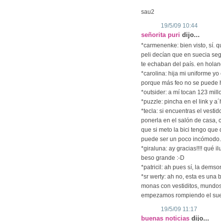
sau2
19/5/09 10:44
señorita puri
dijo...
*carmenenke: bien visto, sí. 
peli decían que en suecia segu
te echaban del país. en hola
*carolina: hija mi uniforme y
porque más feo no se puede h
*outsider: a mí tocan 123 mill
*puzzle: pincha en el link y a´h
*tecla: si encuentras el vestido
ponerla en el salón de casa, 
que si meto la bici tengo que q
puede ser un poco incómodo. i
*giraluna: ay gracias!!!! qué i
beso grande :-D
*patricil: ah pues sí, la demso
*sr werty: ah no, esta es una b
monas con vestiditos, mundos d
empezamos rompiendo el sue
19/5/09 11:17
buenas noticias
dijo...