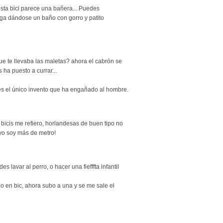
esta bici parece una bañera... Puedes
iga dándose un baño con gorro y patito
ue te llevaba las maletas? ahora el cabrón se
 ha puesto a currar...
i es el único invento que ha engañado al hombre.
 bicis me refiero, horlandesas de buen tipo no
 yo soy más de metro!
es lavar al perro, o hacer una fiefffta infantil
ho en bic, ahora subo a una y se me sale el