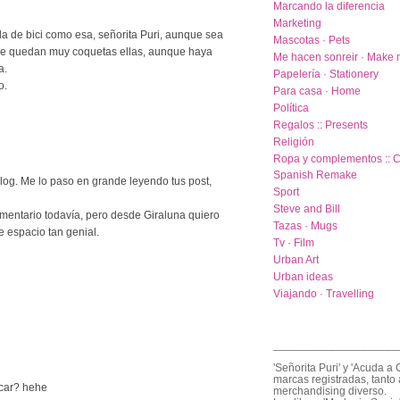
Marcando la diferencia
Marketing
 de bici como esa, señorita Puri, aunque sea
Mascotas · Pets
que quedan muy coquetas ellas, aunque haya
Me hacen sonreir · Make 
a.
Papelería · Stationery
o.
Para casa · Home
Política
Regalos :: Presents
Religión
Ropa y complementos :: C
Spanish Remake
blog. Me lo paso en grande leyendo tus post,
Sport
Steve and Bill
mentario todavía, pero desde Giraluna quiero
Tazas · Mugs
e espacio tan genial.
Tv · Film
Urban Art
Urban ideas
Viajando · Travelling
____________________
'Señorita Puri' y 'Acuda a 
marcas registradas, tanto 
car? hehe
merchandising diverso.