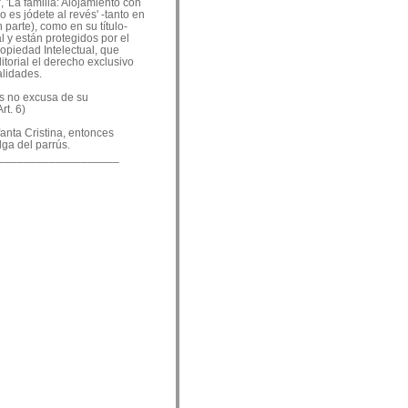
, 'La familia: Alojamiento con
o es jódete al revés' -tanto en
 parte), como en su título-
 y están protegidos por el
ropiedad Intelectual, que
ditorial el derecho exclusivo
alidades.
es no excusa de su
rt. 6)
nfanta Cristina, entonces
lga del parrús.
___________________