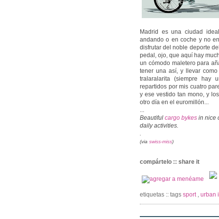
Madrid es una ciudad ideal
andando o en coche y no enc
disfrutar del noble deporte d
pedal, ojo, que aquí hay much
un cómodo maletero para añadi
tener una así, y llevar como
tralaralarita (siempre hay
repartidos por mis cuatro pare
y ese vestido tan mono, y lo
otro día en el euromillón...
...
Beautiful
cargo bykes
in nice 
daily activities.
.
(via
swiss-miss
)
compártelo :: share it
etiquetas :: tags
sport
,
urban 