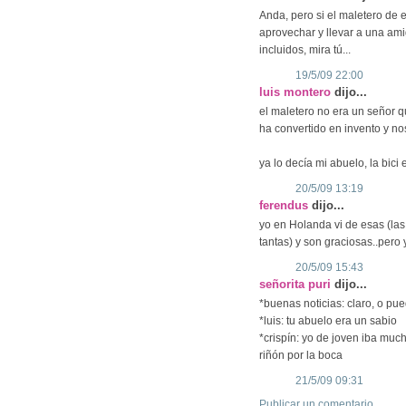
Anda, pero si el maletero de 
aprovechar y llevar a una am
incluidos, mira tú...
19/5/09 22:00
luis montero
dijo...
el maletero no era un señor q
ha convertido en invento y nos
ya lo decía mi abuelo, la bic
20/5/09 13:19
ferendus
dijo...
yo en Holanda vi de esas (las
tantas) y son graciosas..pero
20/5/09 15:43
señorita puri
dijo...
*buenas noticias: claro, o pued
*luis: tu abuelo era un sabio
*crispín: yo de joven iba muc
riñón por la boca
21/5/09 09:31
Publicar un comentario