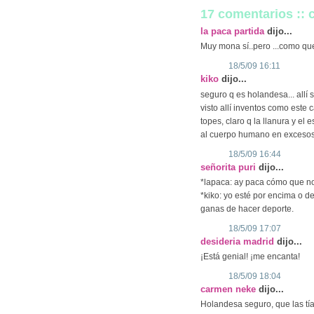
17 comentarios ::
la paca partida
dijo...
Muy mona sí..pero ...como que
18/5/09 16:11
kiko
dijo...
seguro q es holandesa... allí
visto allí inventos como este
topes, claro q la llanura y el
al cuerpo humano en excesos f
18/5/09 16:44
señorita puri
dijo...
*lapaca: ay paca cómo que no
*kiko: yo esté por encima o d
ganas de hacer deporte.
18/5/09 17:07
desideria madrid
dijo...
¡Está genial! ¡me encanta!
18/5/09 18:04
carmen neke
dijo...
Holandesa seguro, que las tía