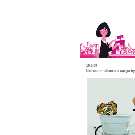
18.5.09
bici con maletero :: cargo b