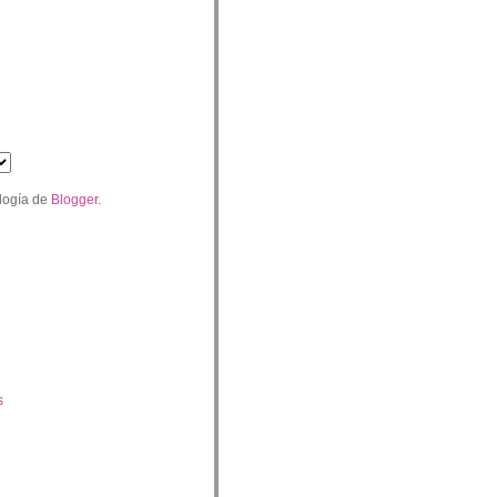
logía de
Blogger
.
s