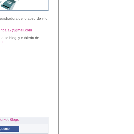
egistradora de lo absurdo y lo
uricaja7@gmail.com
 este blog, y cubierta de
lo
ígueme