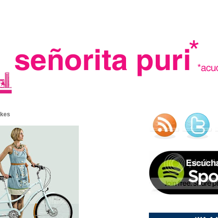
.
ykes
madre in spain