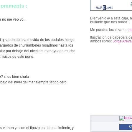
 comments :
Bienvenid@ a esta caja, r
 no me veo yo...
brillante que nos rodea.
Me puedes localizar en
p
Ilustración de cabecera de
 si q saben de esa movida de los pedales, tengo
ambos libros:
Jorge Aréva
 cargados de churrumbeles rosadinos hasta los
 estar por debajo del nivel del mar ayudan mucho
isicos de este porte.
followers
? si es bien chula
ebajo del nivel del mar siempre tengo cero
S
s vienen ya con el tipazo ese de nacimiento, y