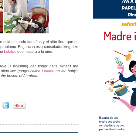
está pintando las uñas y el niño llora que es
 problemo: Engancha este consolador king-size
ano
Lolaloo
que mecerá a tu niño.
dle is polishing her finger nails. What's the
l dildo-like gadget called
Lolaloo
on the baby's
n the bosom of Abraham.