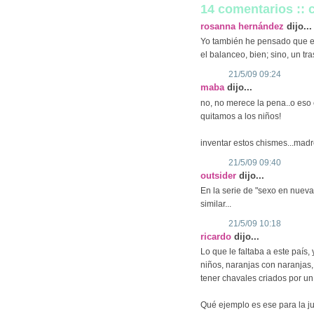
14 comentarios ::
rosanna hernández
dijo...
Yo también he pensado que era
el balanceo, bien; sino, un tr
21/5/09 09:24
maba
dijo...
no, no merece la pena..o eso 
quitamos a los niños!
inventar estos chismes...ma
21/5/09 09:40
outsider
dijo...
En la serie de "sexo en nueva
similar...
21/5/09 10:18
ricardo
dijo...
Lo que le faltaba a este país
niños, naranjas con naranjas
tener chavales criados por un
Qué ejemplo es ese para la j