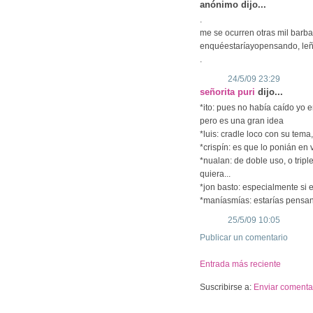
anónimo dijo...
.
me se ocurren otras mil barbar
enquéestaríayopensando, le
.
24/5/09 23:29
señorita puri
dijo...
*ito: pues no había caído yo 
pero es una gran idea
*luis: cradle loco con su tema
*crispín: es que lo ponián en
*nualan: de doble uso, o trip
quiera...
*jon basto: especialmente si e
*maníasmías: estarías pensa
25/5/09 10:05
Publicar un comentario
Entrada más reciente
Suscribirse a:
Enviar comentar