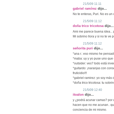
21/5/09 11:11
gabriel ramírez
dijo...
No te enteras, Puri. No es un
21/5/09 11:12
doña trico tricotosa
dijo...
Ami me parece buena idea... 
Mi sobrino llora y si no te ve
21/5/09 11:12
señorita puri
dijo...
*ana r.: eso mismo he pensado
*maba: uy y yo puse uno que e
*outsider: ves? todo está inv
*guitardo: ¡naranjas con con
fruticidio!!!
*gabriel ramirez: yo soy más 
*doña trico tricotosa: tu sobri
21/5/09 12:40
itoalon
dijo...
y ¿podrá acunar camas? por q
hacen que no me acunan.. que
conciencia de mi mismo.