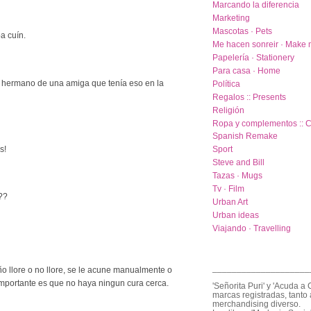
Marcando la diferencia
Marketing
Mascotas · Pets
ba cuín.
Me hacen sonreir · Make 
Papelería · Stationery
Para casa · Home
el hermano de una amiga que tenía eso en la
Política
Regalos :: Presents
Religión
Ropa y complementos :: C
Spanish Remake
s!
Sport
Steve and Bill
Tazas · Mugs
Tv · Film
??
Urban Art
Urban ideas
Viajando · Travelling
____________________
ño llore o no llore, se le acune manualmente o
o importante es que no haya ningun cura cerca.
'Señorita Puri' y 'Acuda a 
marcas registradas, tanto 
merchandising diverso.