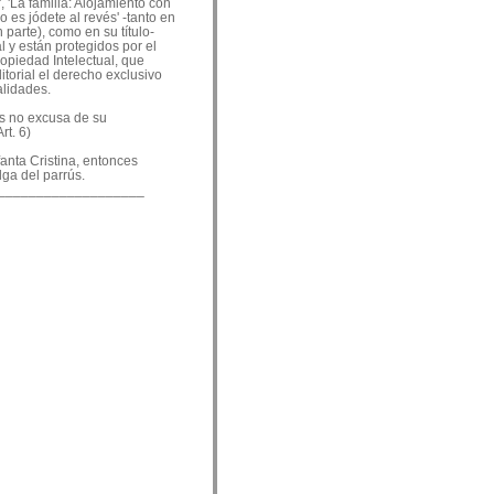
, 'La familia: Alojamiento con
o es jódete al revés' -tanto en
 parte), como en su título-
 y están protegidos por el
ropiedad Intelectual, que
ditorial el derecho exclusivo
alidades.
es no excusa de su
rt. 6)
nfanta Cristina, entonces
lga del parrús.
___________________