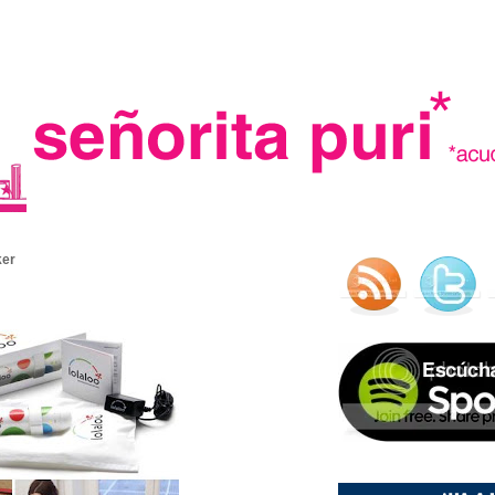
.
ker
madre in spain