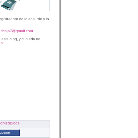
egistradora de lo absurdo y lo
uricaja7@gmail.com
 este blog, y cubierta de
lo
ígueme