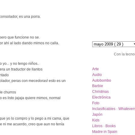
 consolador, es una porra.
pero que funcione no se.
hemeroteca :: archive
 por ahi al lado dando mimos no calla.
Con la tecno
category list
 yo... y no tengo niños..
Arte
ra un traductor de llantos
Audio
entado
Autobombo
solador, peras con mecedoras! esto es un
Barbie
Christmas
de churros
Electrónica
no es listo jajaja quiere mimos, normal
Foto
Inclasificables · Whatever
Japón
ue yo lo compro y lo pego a mi cama, que
Kids
 ni me acuerdo, creo que aun no tenía
Libros · Books
Madre in Spain