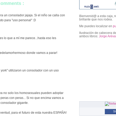
 comments :
 un consolador jajaja. Si el niño se calla con
Bienvenid@ a esta caja, r
brillante que nos rodea.
asto para "uso personal" :D
Me puedes localizar en
p
Ilustración de cabecera de
ambos libros:
Jorge Aréva
es lo que a mí me parece...hasta eso les
followers
dredelamorhermoso donde vamos a parar!
 york" utilizaron un consolador con un uso
, ya no solo los homosexuales pueden adoptar
, peras con peras... Si no que encima vamos a
 consolador gigante.
S
uventud, para el futuro de esta nuestra ESPAÑA!