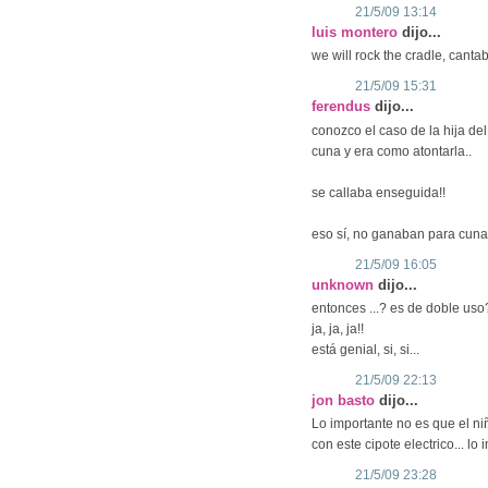
21/5/09 13:14
luis montero
dijo...
we will rock the cradle, canta
21/5/09 15:31
ferendus
dijo...
conozco el caso de la hija d
cuna y era como atontarla..
se callaba enseguida!!
eso sí, no ganaban para cuna
21/5/09 16:05
unknown
dijo...
entonces ...? es de doble uso
ja, ja, ja!!
está genial, si, si...
21/5/09 22:13
jon basto
dijo...
Lo importante no es que el ni
con este cipote electrico... l
21/5/09 23:28