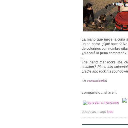
La mano que mece la cuna se 
un no parar. ¿Qué hacer? No
de colorines con nombre git
¿Mecerá la pena comprarlo?
...
The hand that rocks the cra
solution? Place this colourfu
cradle and rock his soul dow
.
(via
compradicción
)
compártelo :: share it
etiquetas :: tags
kids