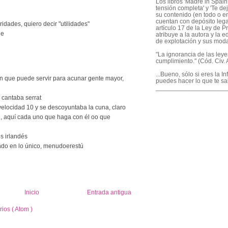
Los libros 'Madre in Spain'
tensión completa' y 'Te dej
su contenido (en todo o en
cuentan con depósito legal
idades, quiero decir "utilidades"
artículo 17 de la Ley de P
ñe
atribuye a la autora y la e
de explotación y sus mod
"La ignorancia de las ley
cumplimiento." (Cód. Civ. A
...Bueno, sólo si eres la I
en que puede servir para acunar gente mayor,
puedes hacer lo que te sa
____________________
, cantaba serrat
 velocidad 10 y se descoyuntaba la cuna, claro
le, aquí cada uno que haga con él oo que
s irlandés
ndo en lo único, menudoerestú
Inicio
Entrada antigua
ios ( Atom )