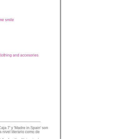
me smile
lothing and accesories
___________________
Caja 7' y 'Madre in Spain' son
a nivel literario como de