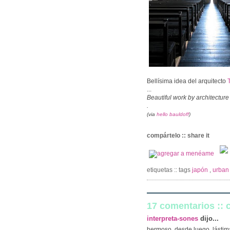
Bellísima idea del arquitecto
...
Beautiful work by architectur
.
(via
hello bauldoff
)
compártelo :: share it
etiquetas :: tags
japón
,
urban
17 comentarios ::
interpreta-sones
dijo...
hermoso, desde luego. lástima