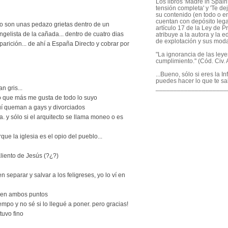
Los libros 'Madre in Spain'
tensión completa' y 'Te dej
su contenido (en todo o en
cuentan con depósito legal
o son unas pedazo grietas dentro de un
artículo 17 de la Ley de P
ngelista de la cañada... dentro de cuatro dias
atribuye a la autora y la e
de explotación y sus mod
arición... de ahí a España Directo y cobrar por
"La ignorancia de las ley
cumplimiento." (Cód. Civ. A
...Bueno, sólo si eres la I
puedes hacer lo que te sa
____________________
an gris...
 es lo que más me gusta de todo lo suyo
uí queman a gays y divorciados
a. y sólo si el arquitecto se llama moneo o es
rque la iglesia es el opio del pueblo...
 aliento de Jesús (?¿?)
n separar y salvar a los feligreses, yo lo ví en
. en ambos puntos
iempo y no sé si lo llegué a poner. pero gracias!
tuvo fino