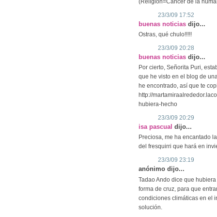
(Religión=Cancer de la huma
23/3/09 17:52
buenas noticias
dijo...
Ostras, qué chulo!!!!!
23/3/09 20:28
buenas noticias
dijo...
Por cierto, Señorita Puri, est
que he visto en el blog de un
he encontrado, así que te copio
http://martamiraalrededor.lac
hubiera-hecho
23/3/09 20:29
isa pascual
dijo...
Preciosa, me ha encantado la
del fresquirri que hará en invi
23/3/09 23:19
anónimo dijo...
Tadao Ando dice que hubiera pr
forma de cruz, para que entrar
condiciones climáticas en el 
solución.