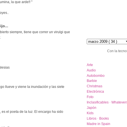
lumina, la que arde!! "
 oyes..
ijo...
abierto siempre, tiene que correr un virulgi que
hemeroteca :: archive
.
Con la tecno
category list
Arte
glesias
Audio
Autobombo
Barbie
Christmas
uego llueve y viene la inundación y las siete
Electrónica
Foto
Inclasificables · Whatever
Japón
 es el poeta de la luz. El encargo ha sido
Kids
Libros · Books
Madre in Spain