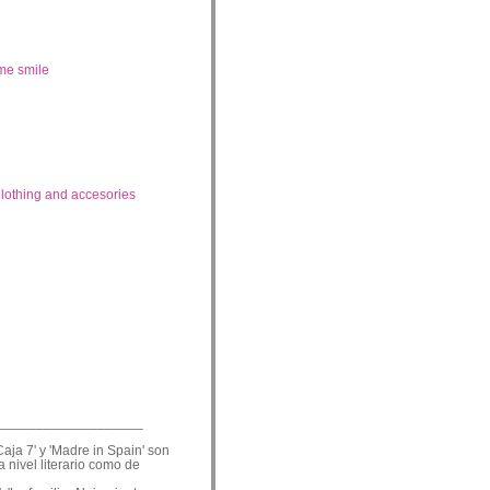
me smile
lothing and accesories
___________________
Caja 7' y 'Madre in Spain' son
a nivel literario como de