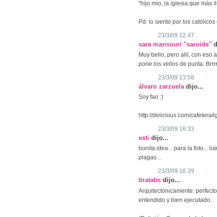
"hijo mio, la iglesia que más i
Pd: lo siento por los católicos
23/3/09 12:47
sara mansouri "saroide"
d
Muy bello, pero allí, con eso 
pone los vellos de punta. Brrrr
23/3/09 13:58
álvaro zarzuela
dijo...
Soy fan :)
http://delicious.com/cafetera/i
23/3/09 16:33
esti
dijo...
bonita idea... para la foto... l
plagas...
23/3/09 16:39
tiratabs
dijo...
Arquitectónicamente: perfecto,
entendido y bien ejecutado.