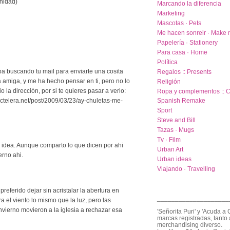
nidad)
Marcando la diferencia
Marketing
Mascotas · Pets
Me hacen sonreir · Make 
Papelería · Stationery
Para casa · Home
Política
aba buscando tu mail para enviarte una cosita
Regalos :: Presents
a amiga, y me ha hecho pensar en ti, pero no lo
Religión
 la dirección, por si te quieres pasar a verlo:
Ropa y complementos :: C
octelera.net/post/2009/03/23/ay-chuletas-me-
Spanish Remake
Sport
Steve and Bill
Tazas · Mugs
Tv · Film
 idea. Aunque comparto lo que dicen por ahi
Urban Art
erno ahi.
Urban ideas
Viajando · Travelling
eferido dejar sin acristalar la abertura en
____________________
a el viento lo mismo que la luz, pero las
invierno movieron a la iglesia a rechazar esa
'Señorita Puri' y 'Acuda a 
marcas registradas, tanto 
merchandising diverso.