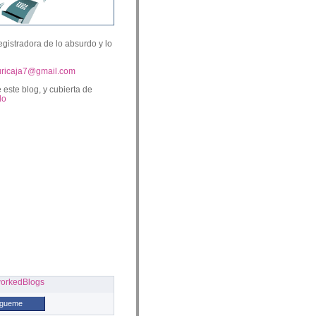
egistradora de lo absurdo y lo
uricaja7@gmail.com
 este blog, y cubierta de
lo
ígueme