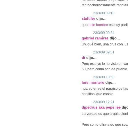
tan bochornosamente rancia!!
23/3/09 09:10
stultifer
dijo...
que
este hombre
es muy parti
23/3/09 09:34
gabriel ramírez
dijo...
Uy, qué bien, una cruz con lu
23/3/09 09:51
di
dijo...
Pero esto yo lo he visto en va
60, pero como son de pueblo.
23/3/09 10:50
luis montero
dijo...
huy, yo entre el paraíso de las
pastillas. que conste.
23/3/09 12:21
djpedrus aka pepe lee
dijo
La verdad es que arquitectón
Pero como ultra-ateo que soy,