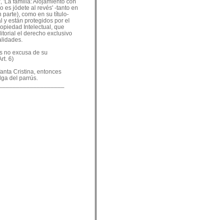
, 'La familia: Alojamiento con
o es jódete al revés' -tanto en
 parte), como en su título-
 y están protegidos por el
ropiedad Intelectual, que
ditorial el derecho exclusivo
alidades.
es no excusa de su
rt. 6)
nfanta Cristina, entonces
lga del parrús.
___________________