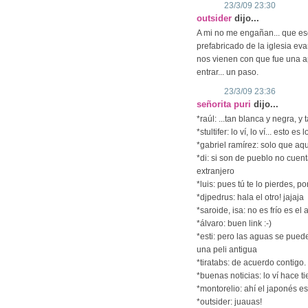
23/3/09 23:30
outsider
dijo...
A mi no me engañan... que es
prefabricado de la iglesia eva
nos vienen con que fue una ap
entrar... un paso.
23/3/09 23:36
señorita puri
dijo...
*raúl: ...tan blanca y negra, y t
*stultifer: lo ví, lo ví... esto
*gabriel ramírez: solo que aq
*di: si son de pueblo no cuent
extranjero
*luis: pues tú te lo pierdes, po
*djpedrus: hala el otro! jajaja
*saroide, isa: no es frío es el
*álvaro: buen link :-)
*esti: pero las aguas se puede
una peli antigua
*tiratabs: de acuerdo contigo
*buenas noticias: lo ví hace t
*montorelio: ahí el japonés es
*outsider: juauas!