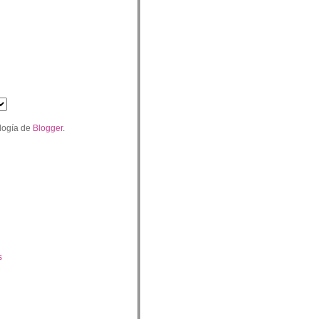
logía de
Blogger
.
s