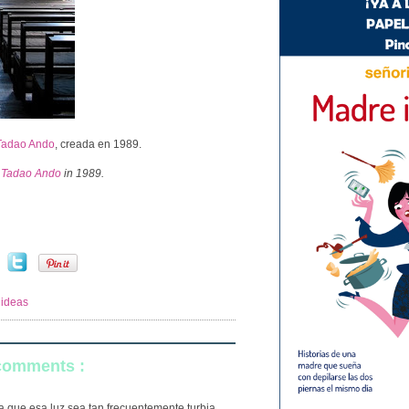
Tadao Ando
, creada en 1989.
e
Tadao Ando
in 1989.
 ideas
 comments :
 que esa luz sea tan frecuentemente turbia,