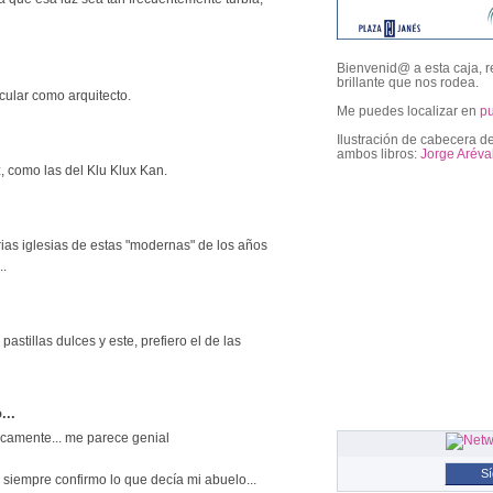
Bienvenid@ a esta caja, r
brillante que nos rodea.
cular como arquitecto.
Me puedes localizar en
p
Ilustración de cabecera de
ambos libros:
Jorge Aréva
z, como las del Klu Klux Kan.
followers
rias iglesias de estas "modernas" de los años
..
 pastillas dulces y este, prefiero el de las
...
icamente... me parece genial
S
 siempre confirmo lo que decía mi abuelo...