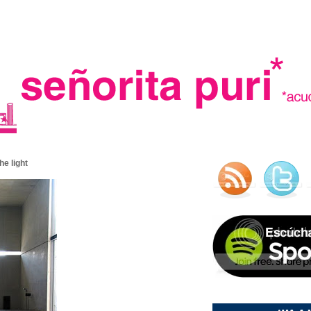
.
he light
madre in spain