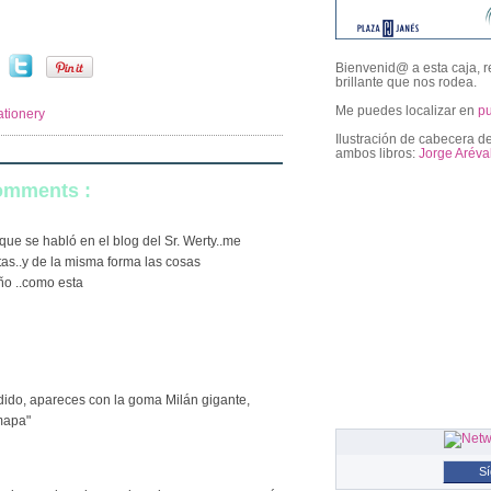
Bienvenid@ a esta caja, r
brillante que nos rodea.
Me puedes localizar en
p
ationery
Ilustración de cabecera de
ambos libros:
Jorge Aréva
comments :
followers
que se habló en el blog del Sr. Werty..me
as..y de la misma forma las cosas
ño ..como esta
udido, apareces con la goma Milán gigante,
 mapa"
S