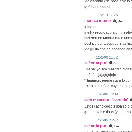
Me encanta ese post-it, yo lo 
qué haría con él.
11/2/09 17:25
mónica muñoz
dijo...
q bueno!
me ha recordado a un instalac
hicieron en Madrid hace unos
post it gigantescos con las li
Me gusta eso de sacar de con
12/2/09 11:52
señorita puri
dijo...
*maba: yo soy más tradicional,
*tafetán: jajajajajaja
*rhiannon: puedes usarlo co
*mónica muñoz: vaya me la per
12/2/09 13:34
sara mansouri "saroide"
d
Estos cacho-postits son sólo 
grandes disculpas (ya podría B
15/2/09 23:47
señorita puri
dijo...
*saroide: Bush necesita un p