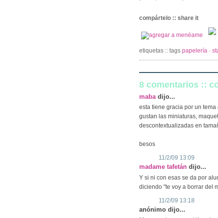
compártelo :: share it
etiquetas :: tags
papelería · st
8 comentarios :: 
maba
dijo...
esta tiene gracia por un tema 
gustan las miniaturas, maquet
descontextualizadas en tama
besos
11/2/09 13:09
madame tafetán
dijo...
Y si ni con esas se da por al
diciendo "te voy a borrar del
11/2/09 13:18
anónimo dijo...