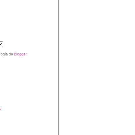
logía de
Blogger
.
s