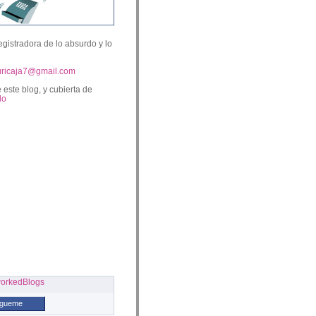
egistradora de lo absurdo y lo
uricaja7@gmail.com
 este blog, y cubierta de
lo
ígueme