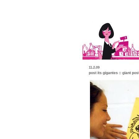
11.2.09
post its gigantes :: giant post