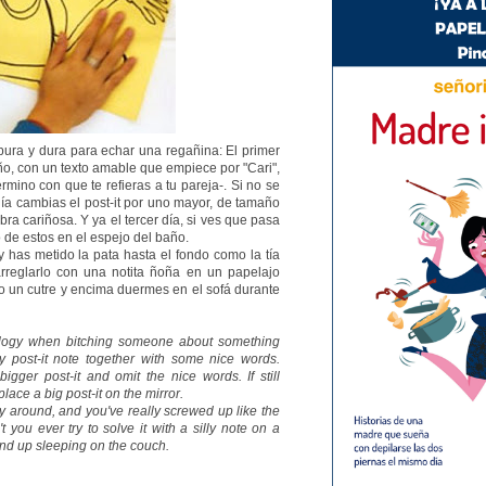
pura y dura para echar una regañina: El primer
ño, con un texto amable que empiece por "Cari",
érmino con que te refieras a tu pareja-. Si no se
ía cambias el post-it por uno mayor, de tamaño
bra cariñosa. Y ya el tercer día, si ves que pasa
 de estos en el espejo del baño.
 y has metido la pata hasta el fondo como la tía
arreglarlo con una notita ñoña en un papelajo
 un cutre y encima duermes en el sofá durante
ology when bitching someone about something
y post-it note together with some nice words.
igger post-it and omit the nice words. If still
place a big post-it on the mirror.
way around, and you've really screwed up like the
't you ever try to solve it with a silly note on a
nd up sleeping on the couch.