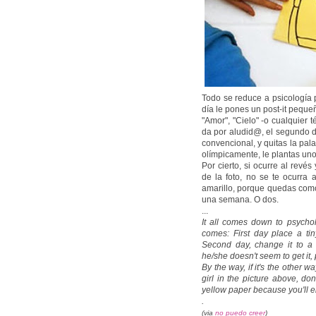
Todo se reduce a psicología 
día le pones un post-it peque
"Amor", "Cielo" -o cualquier t
da por aludid@, el segundo d
convencional, y quitas la pala
olímpicamente, le plantas uno
Por cierto, si ocurre al revés
de la foto, no se te ocurra 
amarillo, porque quedas como
una semana. O dos.
...
It all comes down to psych
comes: First day place a tin
Second day, change it to a b
he/she doesn't seem to get it, 
By the way, if it's the other 
girl in the picture above, don
yellow paper because you'll e
.
(via
no puedo creer
)