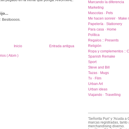
Marcando la diferencia
Marketing
Mascotas · Pets
ijo...
Me hacen sonreir · Make 
r. Besitoooos.
Papelería · Stationery
Para casa · Home
Política
Regalos :: Presents
Religión
Inicio
Entrada antigua
Ropa y complementos :: C
ios ( Atom )
Spanish Remake
Sport
Steve and Bill
Tazas · Mugs
Tv · Film
Urban Art
Urban ideas
Viajando · Travelling
____________________
'Señorita Puri' y 'Acuda a 
marcas registradas, tanto 
merchandising diverso.