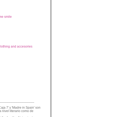
me smile
lothing and accesories
___________________
Caja 7' y 'Madre in Spain' son
a nivel literario como de