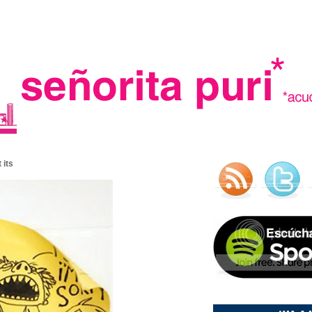
.
 its
madre in spain