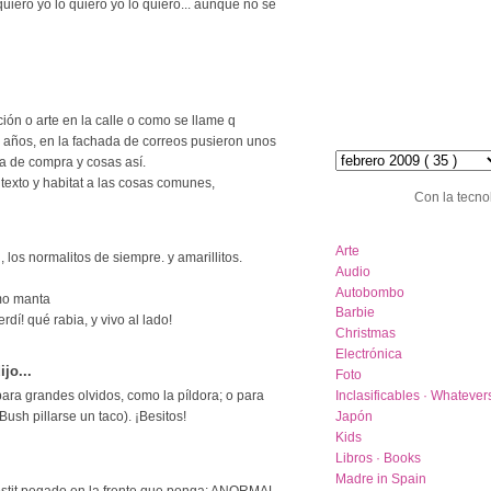
quiero yo lo quiero yo lo quiero... aunque no sé
ión o arte en la calle o como se llame q
hemeroteca :: archive
 años, en la fachada de correos pusieron unos
sta de compra y cosas así.
texto y habitat a las cosas comunes,
Con la tecno
category list
Arte
 los normalitos de siempre. y amarillitos.
Audio
Autobombo
mo manta
Barbie
dí! qué rabia, y vivo al lado!
Christmas
Electrónica
ijo...
Foto
para grandes olvidos, como la píldora; o para
Inclasificables · Whatever
ush pillarse un taco). ¡Besitos!
Japón
Kids
Libros · Books
Madre in Spain
ostit pegado en la frente que ponga: ANORMAL.