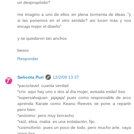
un despropósito?
me imagino a uno de ellos..en plena tormenta de ideas.."y
si las ponemos en el otro sentido? así lucen más y nos
encaja mejor el diseño"
y se quedaron tan anchos
besos
Responder
Señorita Puri
12/2/09 13:37
*pacoclavel: cuanta verdad
*cris: aquí hay uno o dos al día mujer, avisada estás! bss.
*supersalvajuan: jajajaja! pues como responsable de arco
aprenda Karate como Keanu Reeves se pone a repartir
pero bien
*anónimo: pero muy borracho
*raúl, elisa, maba: es una instalación, fijo.
*cosmofonio. pues un poco de todo, pero mucho arte, vaya
jajaaj bss.