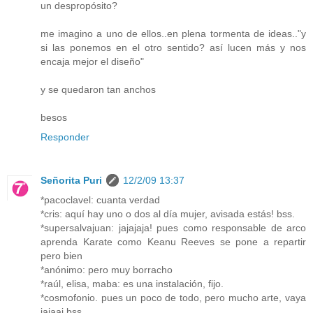
un despropósito?
me imagino a uno de ellos..en plena tormenta de ideas.."y
si las ponemos en el otro sentido? así lucen más y nos
encaja mejor el diseño"
y se quedaron tan anchos
besos
Responder
Señorita Puri
12/2/09 13:37
*pacoclavel: cuanta verdad
*cris: aquí hay uno o dos al día mujer, avisada estás! bss.
*supersalvajuan: jajajaja! pues como responsable de arco
aprenda Karate como Keanu Reeves se pone a repartir
pero bien
*anónimo: pero muy borracho
*raúl, elisa, maba: es una instalación, fijo.
*cosmofonio. pues un poco de todo, pero mucho arte, vaya
jajaaj bss.