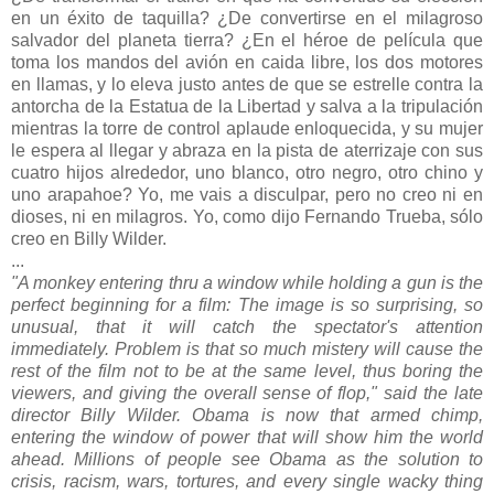
en un éxito de taquilla? ¿De convertirse en el milagroso
salvador del planeta tierra? ¿En el héroe de película que
toma los mandos del avión en caida libre, los dos motores
en llamas, y lo eleva justo antes de que se estrelle contra la
antorcha de la Estatua de la Libertad y salva a la tripulación
mientras la torre de control aplaude enloquecida, y su mujer
le espera al llegar y abraza en la pista de aterrizaje con sus
cuatro hijos alrededor, uno blanco, otro negro, otro chino y
uno arapahoe? Yo, me vais a disculpar, pero no creo ni en
dioses, ni en milagros. Yo, como dijo Fernando Trueba, sólo
creo en Billy Wilder.
...
"A monkey entering thru a window while holding a gun is the
perfect beginning for a film: The image is so surprising, so
unusual, that it will catch the spectator's attention
immediately. Problem is that so much mistery will cause the
rest of the film not to be at the same level, thus boring the
viewers, and giving the overall sense of flop," said the late
director Billy Wilder. Obama is now that armed chimp,
entering the window of power that will show him the world
ahead. Millions of people see Obama as the solution to
crisis, racism, wars, tortures, and every single wacky thing