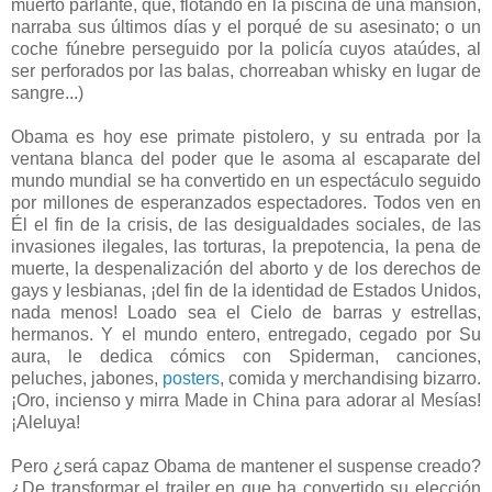
muerto parlante, que, flotando en la piscina de una mansión,
narraba sus últimos días y el porqué de su asesinato; o un
coche fúnebre perseguido por la policía cuyos ataúdes, al
ser perforados por las balas, chorreaban whisky en lugar de
sangre...)
Obama es hoy ese primate pistolero, y su entrada por la
ventana blanca del poder que le asoma al escaparate del
mundo mundial se ha convertido en un espectáculo seguido
por millones de esperanzados espectadores. Todos ven en
Él el fin de la crisis, de las desigualdades sociales, de las
invasiones ilegales, las torturas, la prepotencia, la pena de
muerte, la despenalización del aborto y de los derechos de
gays y lesbianas, ¡del fin de la identidad de Estados Unidos,
nada menos! Loado sea el Cielo de barras y estrellas,
hermanos. Y el mundo entero, entregado, cegado por Su
aura, le dedica cómics con Spiderman, canciones,
peluches, jabones,
posters
, comida y merchandising bizarro.
¡Oro, incienso y mirra Made in China para adorar al Mesías!
¡Aleluya!
Pero ¿será capaz Obama de mantener el suspense creado?
¿De transformar el trailer en que ha convertido su elección