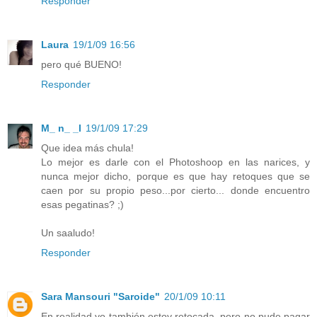
Responder
Laura
19/1/09 16:56
pero qué BUENO!
Responder
M_ n_ _l
19/1/09 17:29
Que idea más chula!
Lo mejor es darle con el Photoshoop en las narices, y
nunca mejor dicho, porque es que hay retoques que se
caen por su propio peso...por cierto... donde encuentro
esas pegatinas? ;)
Un saaludo!
Responder
Sara Mansouri "Saroide"
20/1/09 10:11
En realidad yo también estoy retocada, pero no pude pagar