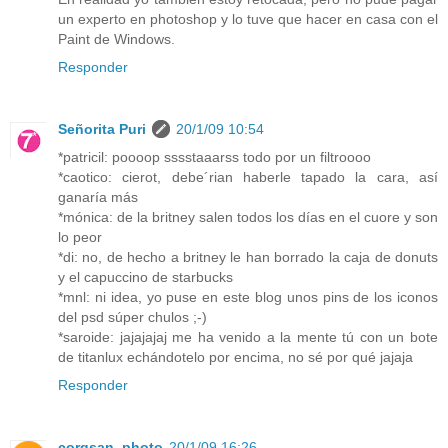
un experto en photoshop y lo tuve que hacer en casa con el
Paint de Windows.
Responder
Señorita Puri
20/1/09 10:54
*patricil: poooop sssstaaarss todo por un filtroooo
*caotico: cierot, debe´rian haberle tapado la cara, así
ganaría más
*mónica: de la britney salen todos los días en el cuore y son
lo peor
*di: no, de hecho a britney le han borrado la caja de donuts
y el capuccino de starbucks
*mnl: ni idea, yo puse en este blog unos pins de los iconos
del psd súper chulos ;-)
*saroide: jajajajaj me ha venido a la mente tú con un bote
de titanlux echándotelo por encima, no sé por qué jajaja
Responder
corqsan_photo
20/1/09 16:26