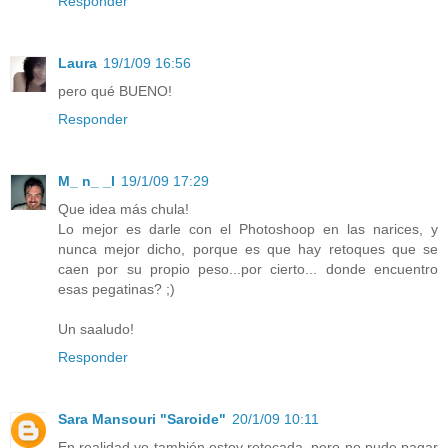
Responder
Laura
19/1/09 16:56
pero qué BUENO!
Responder
M_ n_ _l
19/1/09 17:29
Que idea más chula!
Lo mejor es darle con el Photoshoop en las narices, y
nunca mejor dicho, porque es que hay retoques que se
caen por su propio peso...por cierto... donde encuentro
esas pegatinas? ;)
Un saaludo!
Responder
Sara Mansouri "Saroide"
20/1/09 10:11
En realidad yo también estoy retocada, pero no pude pagar