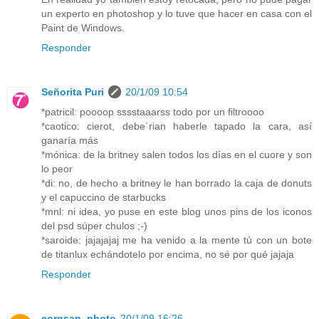
un experto en photoshop y lo tuve que hacer en casa con el
Paint de Windows.
Responder
Señorita Puri
20/1/09 10:54
*patricil: poooop sssstaaarss todo por un filtroooo
*caotico: cierot, debe´rian haberle tapado la cara, así
ganaría más
*mónica: de la britney salen todos los días en el cuore y son
lo peor
*di: no, de hecho a britney le han borrado la caja de donuts
y el capuccino de starbucks
*mnl: ni idea, yo puse en este blog unos pins de los iconos
del psd súper chulos ;-)
*saroide: jajajajaj me ha venido a la mente tú con un bote
de titanlux echándotelo por encima, no sé por qué jajaja
Responder
corqsan_photo
20/1/09 16:26