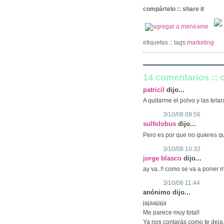
compártelo :: share it
etiquetas :: tags
marketing
14 comentarios ::
patricil
dijo...
A quitarme el polvo y las tel
3/10/08 09:56
sulfolobus
dijo...
Pero es por que no quieres qu
3/10/08 10:32
jorge blasco
dijo...
ay va..!! como se va a poner m
3/10/08 11:44
anónimo dijo...
jajaajaja
Me parece muy total!
Ya nos contarás como te deja.