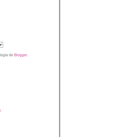
logía de
Blogger
.
s