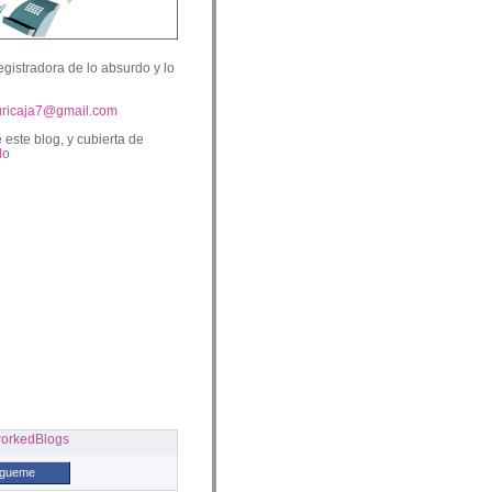
egistradora de lo absurdo y lo
uricaja7@gmail.com
 este blog, y cubierta de
lo
ígueme