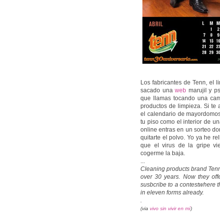
Los fabricantes de Tenn, el 
sacado una
web
marujil y p
que llamas tocando una cam
productos de limpieza. Si te 
el calendario de mayordomo
tu piso como el interior de un
online entras en un sorteo d
quitarte el polvo. Yo ya he re
que el virus de la gripe v
cogerme la baja.
...
Cleaning products brand Tenn 
over 30 years. Now they of
susbcribe to a contestwhere th
in eleven forms already.
.
(via
vivo sin vivir en mí
)