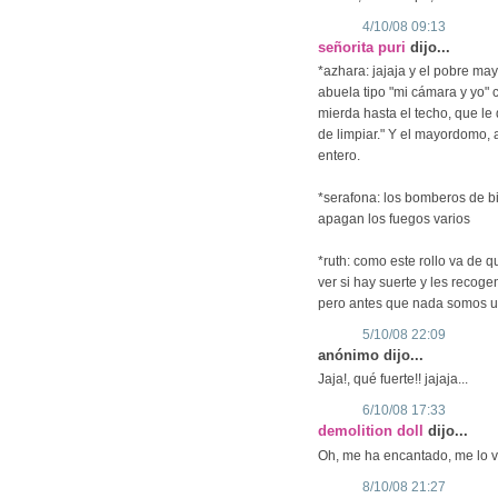
4/10/08 09:13
señorita puri
dijo...
*azhara: jajaja y el pobre m
abuela tipo "mi cámara y yo" 
mierda hasta el techo, que le
de limpiar." Y el mayordomo, 
entero.
*serafona: los bomberos de bi
apagan los fuegos varios
*ruth: como este rollo va de qu
ver si hay suerte y les recoge
pero antes que nada somos un
5/10/08 22:09
anónimo dijo...
Jaja!, qué fuerte!! jajaja...
6/10/08 17:33
demolition doll
dijo...
Oh, me ha encantado, me lo voy
8/10/08 21:27