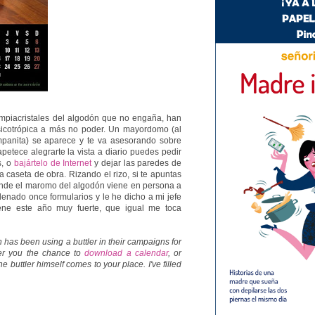
limpiacristales del algodón que no engaña, han
sicotrópica a más no poder. Un mayordomo (al
panita) se aparece y te va asesorando sobre
apetece alegrarte la vista a diario puedes pedir
s, o
bajártelo de Internet
y dejar las paredes de
a caseta de obra. Rizando el rizo, si te apuntas
onde el maromo del algodón viene en persona a
llenado once formularios y le he dicho a mi jefe
iene este año muy fuerte, que igual me toca
has been using a buttler in their campaigns for
fer you the chance to
download a calendar
, or
e buttler himself comes to your place. I've filled