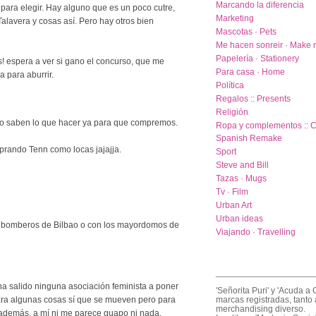
Marcando la diferencia
 para elegir. Hay alguno que es un poco cutre,
Marketing
Talavera y cosas así. Pero hay otros bien
Mascotas · Pets
Me hacen sonreir · Make 
Papelería · Stationery
! espera a ver si gano el concurso, que me
Para casa · Home
 para aburrir.
Política
Regalos :: Presents
Religión
j No saben lo que hacer ya para que compremos.
Ropa y complementos :: C
Spanish Remake
prando Tenn como locas jajajja.
Sport
Steve and Bill
Tazas · Mugs
Tv · Film
Urban Art
Urban ideas
s bomberos de Bilbao o con los mayordomos de
Viajando · Travelling
____________________
ha salido ninguna asociación feminista a poner
'Señorita Puri' y 'Acuda a 
para algunas cosas sí que se mueven pero para
marcas registradas, tanto 
merchandising diverso.
. Y además, a mí ni me parece guapo ni nada.