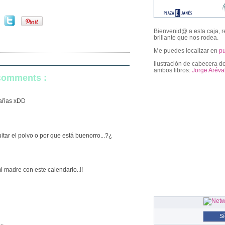
Bienvenid@ a esta caja, r
brillante que nos rodea.
Me puedes localizar en
p
Ilustración de cabecera de
ambos libros:
Jorge Aréva
 comments :
followers
arañas xDD
itar el polvo o por que está buenorro...?¿
i madre con este calendario..!!
S
..