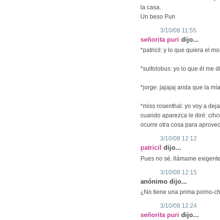
la casa.
Un beso Puri
3/10/08 11:55
señorita puri
dijo...
*patricil: y lo que quiera el 
*sulfolobus: yo lo que él me 
*jorge: jajajaj anda que la mía
*miss rosenthal: yo voy a deja
cuando aparezca le diré: cihco
ocurre otra cosa para aprovec
3/10/08 12:12
patricil
dijo...
Pues no sé, llámame exigente
3/10/08 12:15
anónimo dijo...
¿No tiene una prima porno-cha
3/10/08 12:24
señorita puri
dijo...