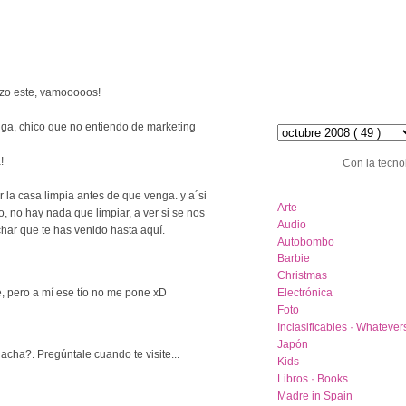
mozo este, vamooooos!
hemeroteca :: archive
diga, chico que no entiendo de marketing
!
Con la tecno
category list
r la casa limpia antes de que venga. y a´si
Arte
, no hay nada que limpiar, a ver si se nos
Audio
har que te has venido hasta aquí.
Autobombo
Barbie
Christmas
, pero a mí ese tío no me pone xD
Electrónica
Foto
Inclasificables · Whatever
Japón
cha?. Pregúntale cuando te visite...
Kids
Libros · Books
Madre in Spain