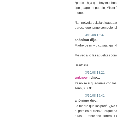
*patricil: hija que hay muchos
tipo guapo de pueblo, Mister 
monos.
*iamnotyetarockstar: juauauas
parece que tengo competencia
3/10/08 12:37
anónimo dijo...
Madre de mi vida... jajajaja
Me veo a to las abuelitas com
Besitosss
3/10/08 18:21
unknown
dijo...
Ya no sé si quedarme con lo
Tenn, XDDD
3/10/08 19:41
anónimo dijo...
La madre que los parió. ¿No 
el grito en el cielo? Porque 
otras...,. Pobre tipo, florero