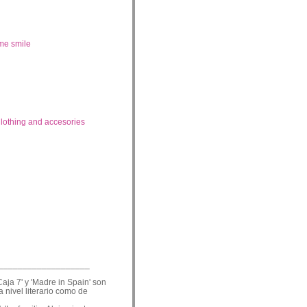
me smile
lothing and accesories
___________________
Caja 7' y 'Madre in Spain' son
a nivel literario como de