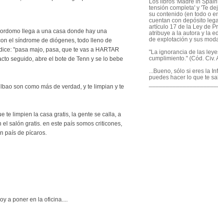
Los libros 'Madre in Spain'
tensión completa' y 'Te dej
su contenido (en todo o en
cuentan con depósito legal
artículo 17 de la Ley de P
ayordomo llega a una casa donde hay una
atribuye a la autora y la e
de explotación y sus mod
con el síndrome de diógenes, todo lleno de
 dice: "pasa majo, pasa, que te vas a HARTAR
"La ignorancia de las ley
cumplimiento." (Cód. Civ. A
acto seguido, abre el bote de Tenn y se lo bebe
...Bueno, sólo si eres la I
puedes hacer lo que te sa
____________________
lbao son como más de verdad, y te limpian y te
e te limpien la casa gratis, la gente se calla, a
n el salón gratis. en este país somos criticones,
 país de pícaros.
 a poner en la oficina....