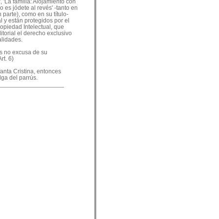
, 'La familia: Alojamiento con
o es jódete al revés' -tanto en
 parte), como en su título-
 y están protegidos por el
ropiedad Intelectual, que
ditorial el derecho exclusivo
alidades.
es no excusa de su
rt. 6)
nfanta Cristina, entonces
lga del parrús.
___________________