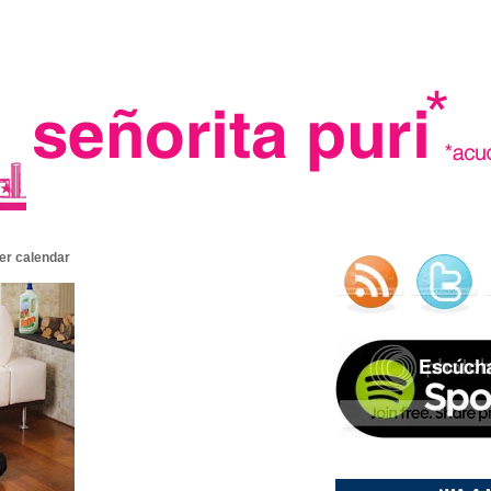
.
ler calendar
madre in spain