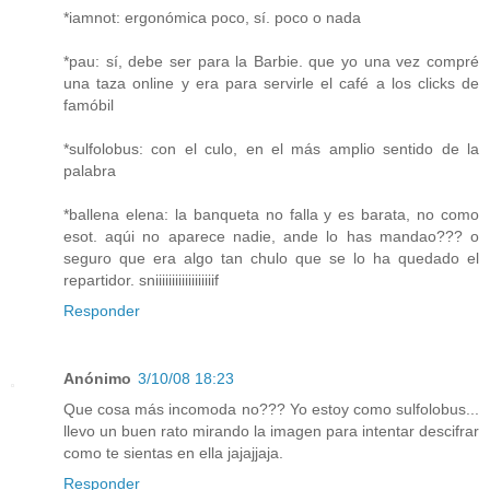
*iamnot: ergonómica poco, sí. poco o nada
*pau: sí, debe ser para la Barbie. que yo una vez compré
una taza online y era para servirle el café a los clicks de
famóbil
*sulfolobus: con el culo, en el más amplio sentido de la
palabra
*ballena elena: la banqueta no falla y es barata, no como
esot. aqúi no aparece nadie, ande lo has mandao??? o
seguro que era algo tan chulo que se lo ha quedado el
repartidor. sniiiiiiiiiiiiiiiiiif
Responder
Anónimo
3/10/08 18:23
Que cosa más incomoda no??? Yo estoy como sulfolobus...
llevo un buen rato mirando la imagen para intentar descifrar
como te sientas en ella jajajjaja.
Responder