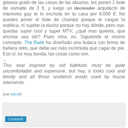
gitanos gratis de las casas de las abuelas, les ponen 1 bote
de esmalte de 3 €, y luego un
decorador
arquitecto de
interiores gay te lo enchufa en tu casa por 8.000 €. No
puedes poner el bote de champú porque te cargas la
estética, ni sujetar la ducha porque no hay dónde, pero oye,
quedas
super cool
y
super MTV,
¿qué mas quieres, que
encima sea útil? Pues mira, no. Siguiendo el mismo
concepto,
The Baek
ha diseñado una butaca con forma de
bañera retro, que debe ser más incómoda que cagar de pie.
Eso sí, es muy bonita, las cosas como son.
...
This seat inspired by old bathtubs must be quite
uncomfortable and expensive, but hey, it looks cool and
trendy and all those snobbish words used by house
interiorists.
.
(via
notcot
)
Compartir