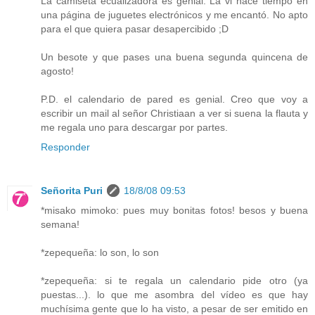
La camiseta ecualizadora es genial. La vi hace tiempo en
una página de juguetes electrónicos y me encantó. No apto
para el que quiera pasar desapercibido ;D
Un besote y que pases una buena segunda quincena de
agosto!
P.D. el calendario de pared es genial. Creo que voy a
escribir un mail al señor Christiaan a ver si suena la flauta y
me regala uno para descargar por partes.
Responder
Señorita Puri
18/8/08 09:53
*misako mimoko: pues muy bonitas fotos! besos y buena
semana!
*zepequeña: lo son, lo son
*zepequeña: si te regala un calendario pide otro (ya
puestas...). lo que me asombra del vídeo es que hay
muchísima gente que lo ha visto, a pesar de ser emitido en