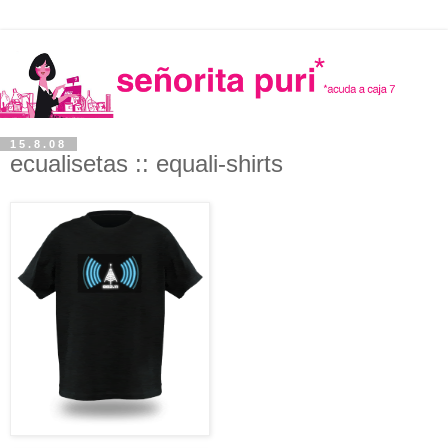
15.8.08
ecualisetas :: equali-shirts