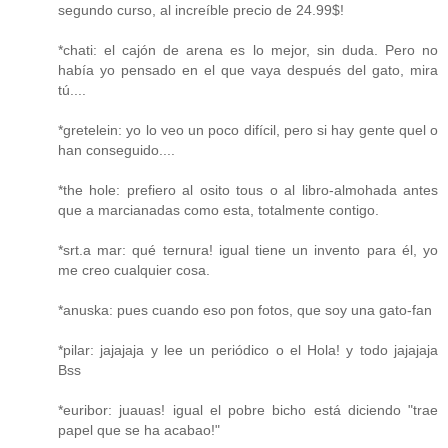
segundo curso, al increíble precio de 24.99$!
*chati: el cajón de arena es lo mejor, sin duda. Pero no
había yo pensado en el que vaya después del gato, mira
tú....
*gretelein: yo lo veo un poco difícil, pero si hay gente quel o
han conseguido....
*the hole: prefiero al osito tous o al libro-almohada antes
que a marcianadas como esta, totalmente contigo.
*srt.a mar: qué ternura! igual tiene un invento para él, yo
me creo cualquier cosa.
*anuska: pues cuando eso pon fotos, que soy una gato-fan
*pilar: jajajaja y lee un periódico o el Hola! y todo jajajaja
Bss
*euribor: juauas! igual el pobre bicho está diciendo "trae
papel que se ha acabao!"