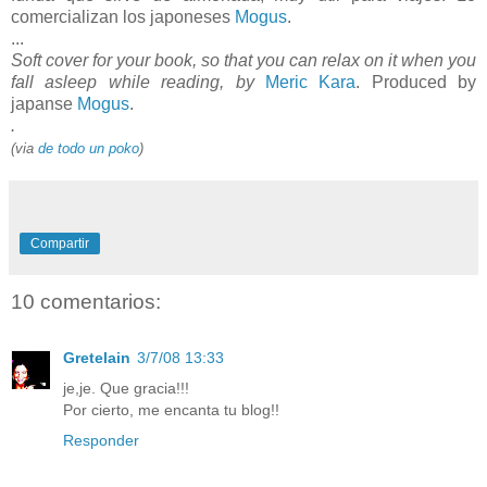
comercializan los japoneses
Mogus
.
...
Soft cover for your book, so that you can relax on it when you
fall asleep while reading, by
Meric Kara
. Produced by
japanse
Mogus
.
.
(via
de todo un poko
)
Compartir
10 comentarios:
Gretelain
3/7/08 13:33
je,je. Que gracia!!!
Por cierto, me encanta tu blog!!
Responder