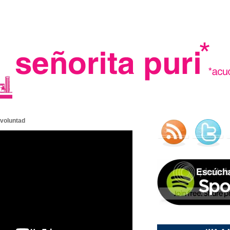
.
 voluntad
madre in spain