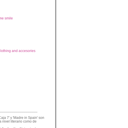
me smile
lothing and accesories
___________________
Caja 7' y 'Madre in Spain' son
a nivel literario como de