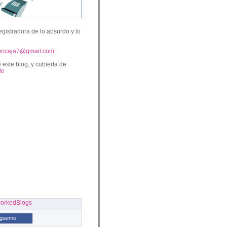
egistradora de lo absurdo y lo
uricaja7@gmail.com
 este blog, y cubierta de
lo
ígueme