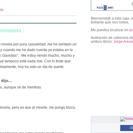
ts
Bienvenid@ a esta caja, r
brillante que nos rodea.
comments :
Me puedes localizar en
p
Ilustración de cabecera de
ambos libros:
Jorge Aréva
 novela por pura casualidad, me he sentado un
 y cuando me he dado cuenta ya estaba en la
en Gaviotas"... Me estoy riendo mucho, mucho y
followers
e tampoco está nada mal. Con lo triste que
ltimamente, hoy ha sido un día de suerte.
a
dijo...
o, aunque se de mentiras.
loraría, pero es que al mirarle, me pongo bizca,
S