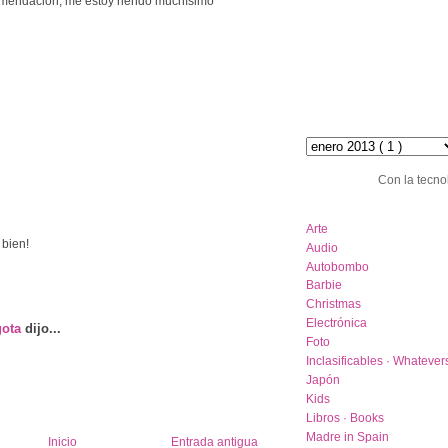
mendacion, me estoy riendo muchísimo
hemeroteca :: archive
Con la tecno
category list
Arte
 bien!
Audio
Autobombo
Barbie
Christmas
Electrónica
gota
dijo...
Foto
Inclasificables · Whatever
Japón
Kids
Libros · Books
Madre in Spain
Inicio
Entrada antigua