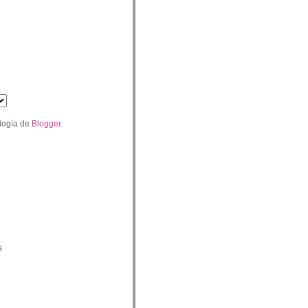
logía de
Blogger
.
s