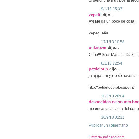
Si señor una muy buena reco
9/1/13 15:33
zepetit
dijo...
Ay! Me da un poco de cosa!
Zepequeña.
17/1/13 10:58
unknown
dijo...
Coño!!! Si es Marujita Diaz!!!!
6/2/13 22:54
petdeloup
dijo...
jajajaja... ni yo lo sé hacer tan
http://petdeloup.blogspot.fr/
10/2/13 20:04
despedidas de soltera bo
me encanta la carita del perro
30/9/13 02:32
Publicar un comentario
Entrada más reciente