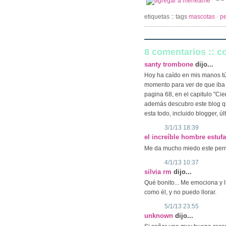
etiquetas :: tags
mascotas · pe
8 comentarios :: 
santy trombone
dijo...
Hoy ha caído en mis manos tú
momento para ver de que iba
pagina 68, en el capitulo "Ci
además descubro este blog qu
esta todo, incluido blogger, ú
3/1/13 18:39
el increíble hombre estuf
Me da mucho miedo este perr
4/1/13 10:37
silvia rm
dijo...
Qué bonito... Me emociona y l
como él, y no puedo llorar.
5/1/13 23:55
unknown
dijo...