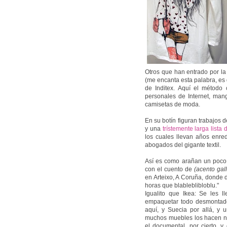
Otros que han entrado por la
(me encanta esta palabra, es
de Inditex. Aquí el método 
personales de Internet, mang
camisetas de moda.
En su botín figuran trabajos
y una
trístemente larga lista 
los cuales llevan años enre
abogados del gigante textil.
Así es como arañan un poco 
con el cuento de
(acento gal
en Arteixo, A Coruña, donde 
horas que blableblibloblu."
Igualito que Ikea: Se les 
empaquetar todo desmontado
aquí, y Suecia por allá, y 
muchos muebles los hacen ni
el documental, por cierto, y