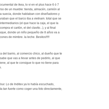
ocumental de ikea, lo vi en el plus hace 6 ó 7
erso de un mueble: tienda, almacén, camión al
n a suecia, donde hablaban con diseñadores y
uraban que el barco iba a vietnam. total que se
ntermediarios (el que hace la caja, el que la
ompra el cartón, el del clavito...), y al final
osque, donde un niño pequeño de 8 años va a
ones de mimbre. la leche. Besitos!!!!!
a del barrio, al comercio chico, al dueño que te
sabe que vas a llevar antes de pedirlo, al que
ene, al que te consigue lo que no tiene para
o.
four. Lo de Inditex ya lo había escuchado,
a tan fuerte como coger una foto directamente,