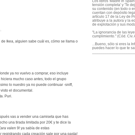
Los libros 'Madre in Spain'
tensión completa' y 'Te dej
su contenido (en todo o en
cuentan con depósito legal
artículo 17 de la Ley de P
atribuye a la autora y la e
de explotación y sus mod
.
"La ignorancia de las ley
cumplimiento." (Cód. Civ. A
e de Ikea, alguien sabe cuál es, cómo se llama o
...Bueno, sólo si eres la I
puedes hacer lo que te sa
____________________
donde ya no vuelvo a comprar, eso incluye
 hiciera mucho caso antes, todo el grupo
simo lo nuestro ya no puede continuar -sniff,
 visto el documental.
a. Puri.
spués vas a vender una camiseta que has
cho una tirada limitada por 20€ y te dice la
Zara valen 9! ya sabía de estas
r registrando cada creación sale por una pasta!