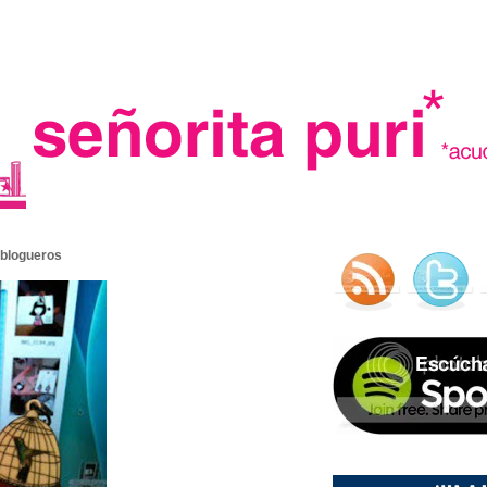
.
a blogueros
madre in spain