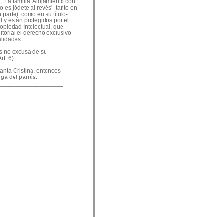
, 'La familia: Alojamiento con
o es jódete al revés' -tanto en
 parte), como en su título-
 y están protegidos por el
ropiedad Intelectual, que
ditorial el derecho exclusivo
alidades.
es no excusa de su
rt. 6)
nfanta Cristina, entonces
lga del parrús.
___________________