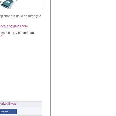
egistradora de lo absurdo y lo
uricaja7@gmail.com
 este blog, y cubierta de
lo
ígueme