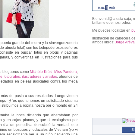
Bienvenid@ a esta caja, r
brillante que nos rodea.
Me puedes localizar en
p
Ilustración de cabecera de
ambos libros:
Jorge Aréva
 puerta grande del morro y la sinvergonzonería
 de abuela total) son los todopoderosos señores
consiste en buscar fotos en blogs y páginas
arlas, y convertirlas en ilustraciones para sus
followers
 de blogueros como
Michèle Krüsi
,
Miss Pandora
,
de fotógrafos, ilustradores y artistas
, algunos de
dedados en peleas judiciales contra los mega
más de pasta a sus resultados. Luego vienen
lego->)
"es que tenemos un sofisticado sistema
distribuimos a ropiña nostra por o mondo en 24
llenaba la boca diciendo que abarataban por
 y en cajas planas, y que si ecologismo por
un día un periodista descubrió la verdad: que
ños en bosques y lodazales de Vietnam (yo vi
S
 era escalofriante ver a un niño haciendo una