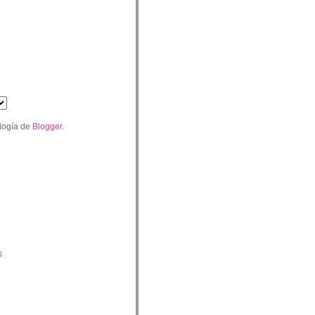
logía de
Blogger
.
s