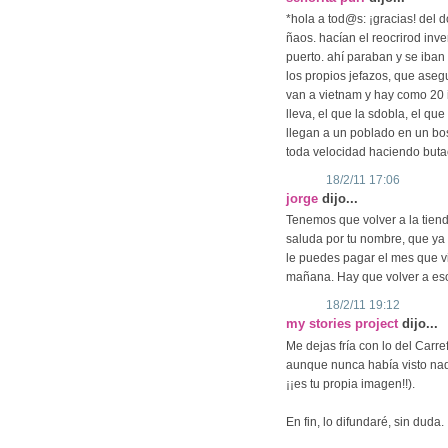
*hola a tod@s: ¡gracias! del d
ñaos. hacían el reocrirod inv
puerto. ahí paraban y se iba
los propios jefazos, que aseg
van a vietnam y hay como 20 i
lleva, el que la sdobla, el que c
llegan a un poblado en un b
toda velocidad haciendo butac
18/2/11 17:06
jorge
dijo...
Tenemos que volver a la tiend
saluda por tu nombre, que ya 
le puedes pagar el mes que vi
mañana. Hay que volver a es
18/2/11 19:12
my stories project
dijo...
Me dejas fría con lo del Carre
aunque nunca había visto nad
¡¡es tu propia imagen!!).
En fin, lo difundaré, sin duda.