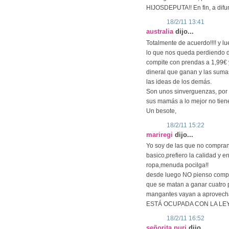
HIJOSDEPUTA!! En fin, a difund
18/2/11 13:41
australia
dijo...
Totalmente de acuerdo!!!! y 
lo que nos queda perdiendo d
compite con prendas a 1,99€ 
dineral que ganan y las suma
las ideas de los demás.
Son unos sinverguenzas, por 
sus mamás a lo mejor no tiene
Un besote,
18/2/11 15:22
mariregi
dijo...
Yo soy de las que no compran
basico,prefiero la calidad y e
ropa,menuda pocilga!!
desde luego NO pienso compr
que se matan a ganar cuatro p
mangantes vayan a aprovec
ESTÁ OCUPADA CON LA LEY
18/2/11 16:52
señorita puri
dijo...