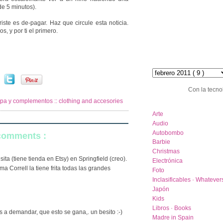
e 5 minutos).
riste es de-pagar. Haz que circule esta noticia.
s, y por ti el primero.
hemeroteca :: archive
Con la tecno
opa y complementos :: clothing and accesories
category list
Arte
Audio
Autobombo
 comments :
Barbie
Christmas
ta (tiene tienda en Etsy) en Springfield (creo).
Electrónica
ma Correll la tiene frita todas las grandes
Foto
Inclasificables · Whatever
Japón
Kids
Libros · Books
s a demandar, que esto se gana,. un besito :-)
Madre in Spain