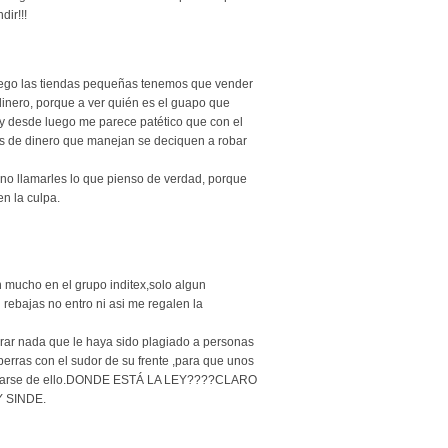
ir!!!
luego las tiendas pequeñas tenemos que vender
inero, porque a ver quién es el guapo que
y desde luego me parece patético que con el
s de dinero que manejan se deciquen a robar
no llamarles lo que pienso de verdad, porque
n la culpa.
 mucho en el grupo inditex,solo algun
n rebajas no entro ni asi me regalen la
ar nada que le haya sido plagiado a personas
erras con el sudor de su frente ,para que unos
harse de ello.DONDE ESTÁ LA LEY????CLARO
 SINDE.