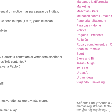
Marcando la diferencia
Marketing
Mascotas · Pets
enza! un motivo más para pasar de Inditex,
Me hacen sonreir · Make 
Papelería · Stationery
que tiene la ropa (1.99€) y aún le sacan
Para casa · Home
Política
mbién
Regalos :: Presents
Religión
Ropa y complementos :: C
Spanish Remake
Sport
ex-Carrefour contratara al verdadero diseñador
Steve and Bill
dos TAN contentos?
Tazas · Mugs
a ver a Pablo :)
Tv · Film
Urban Art
Urban ideas
Viajando · Travelling
!!!
____________________
enos vergüenza torera y más morro.
'Señorita Puri' y 'Acuda a 
marcas registradas, tanto 
merchandising diverso.
me metí al ajo.