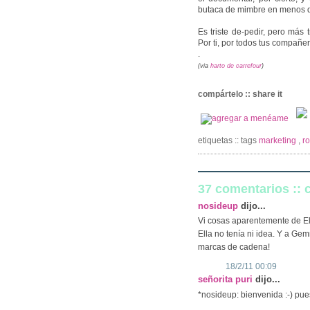
butaca de mimbre en menos d
Es triste de-pedir, pero más t
Por ti, por todos tus compañero
.
(via
harto de carrefour
)
compártelo :: share it
etiquetas :: tags
marketing
,
r
37 comentarios ::
nosideup
dijo...
Vi cosas aparentemente de Elsi
Ella no tenía ni idea. Y a Gem
marcas de cadena!
18/2/11 00:09
señorita puri
dijo...
*nosideup: bienvenida :-) pue