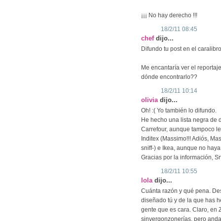
¡¡¡ No hay derecho !!!
18/2/11 08:45
chef
dijo...
Difundo tu post en el caralibro
Me encantaría ver el reportaj
dónde encontrarlo??
18/2/11 10:14
olivia
dijo...
Oh! :( Yo también lo difundo.
He hecho una lista negra de 
Carrefour, aunque tampoco le
Inditex (Massimo!!! Adiós, Mas
sniff-) e Ikea, aunque no haya
Gracias por la información, Srt
18/2/11 10:55
lola
dijo...
Cuánta razón y qué pena. De
diseñado tú y de la que has he
gente que es cara. Claro, en 
sinvergonzonerías, pero anda