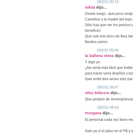
18/2/11 00:12
nikita
dijo...
Desde luego...que poca vergü
Carrefour y la madre del topo.
Sólo hay que ver los precios 
beneficio!
Que rule ese docu de Ikea ta
Besitos varios
18/2/11 00:46
la ballena elena
dijo...
Y digo yo
¿No sería más fácil que Indit
para hacer unos diseños y to
Ayer entré tres veces sólo par
18/2/11 06:47
oltra bitácora
dijo...
Que pedazo de sinvergüenzas
18/2/11 08:43
morgana
dijo...
El personal cada vez tiene m
Ayer ya vi el jaleo en el FB y 