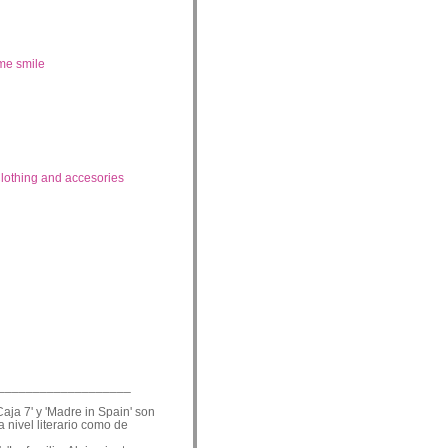
me smile
lothing and accesories
___________________
Caja 7' y 'Madre in Spain' son
a nivel literario como de