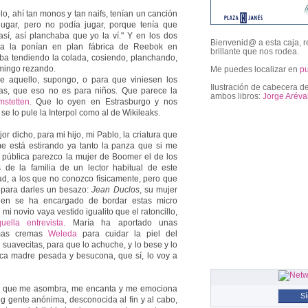
o, ahí tan monos y tan naifs, tenían un canción
ugar, pero no podía jugar, porque tenía que
así, así planchaba que yo la ví." Y en los dos
Bienvenid@ a esta caja, r
iña la ponían en plan fábrica de Reebok en
brillante que nos rodea.
ba tendiendo la colada, cosiendo, planchando,
omingo rezando.
Me puedes localizar en
p
e aquello, supongo, o para que viniesen los
Ilustración de cabecera de
as, que eso no es para niños. Que parece la
ambos libros:
Jorge Aréva
stetten
. Que lo oyen en Estrasburgo y nos
ki se lo pule la Interpol como al de Wikileaks.
or dicho, para mi hijo, mi Pablo, la criatura que
followers
e está estirando ya tanto la panza que si me
 pública parezco la mujer de Boomer el de los
s de la familia de un lector habitual de este
dad, a los que no conozco físicamente, pero que
 para darles un besazo:
Jean Duclos
, su mujer
uien se ha encargado de bordar estas micro
mi novio vaya vestido igualito que el ratoncillo,
uella entrevista
. María ha aportado unas
simas cremas
Weleda
para cuidar la piel del
uavecitas, para que lo achuche, y lo bese y lo
pica madre pesada y besucona, que sí, lo voy a
ecir que me asombra, me encanta y me emociona
S
og gente anónima, desconocida al fin y al cabo,