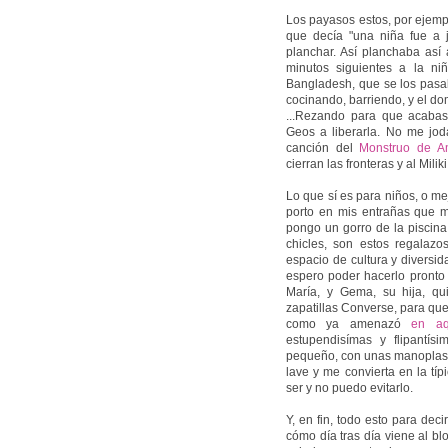
Los payasos estos, por ejempl
que decía "una niña fue a j
planchar. Así planchaba así 
minutos siguientes a la n
Bangladesh, que se los pasa
cocinando, barriendo, y el d
...Rezando para que acabas
Geos a liberarla. No me jod
canción del
Monstruo de Am
cierran las fronteras y al Mili
Lo que sí es para niños, o mej
porto en mis entrañas que m
pongo un gorro de la piscina
chicles, son estos regalazo
espacio de cultura y diversi
espero poder hacerlo pronto
María, y Gema, su hija, q
zapatillas Converse, para que 
como ya amenazó
en aq
estupendisímas y flipantí
pequeño, con unas manoplas s
lave y me convierta en la tí
ser y no puedo evitarlo.
Y, en fin, todo esto para d
cómo día tras día viene al bl