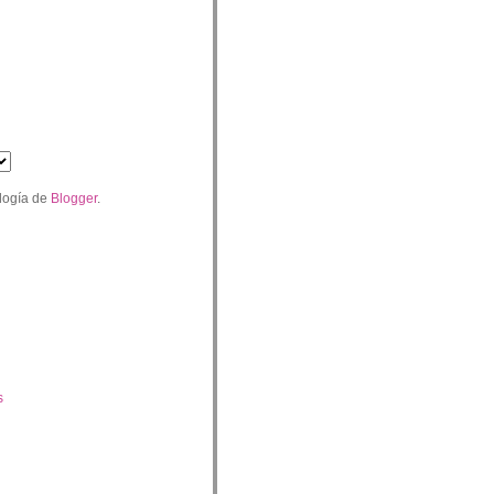
logía de
Blogger
.
s