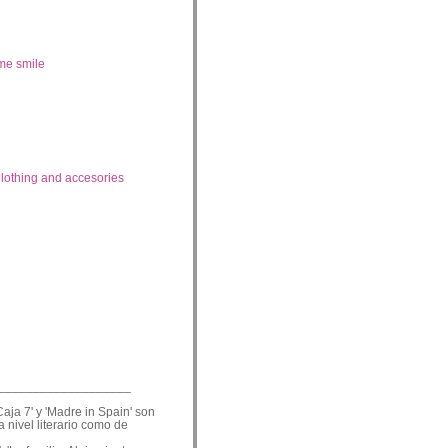
me smile
lothing and accesories
___________________
Caja 7' y 'Madre in Spain' son
a nivel literario como de