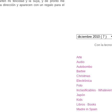
rten mi felicidad y la suya, y de pronto me
la dirección y aparecen con un regalo para el
hemeroteca :: archive
Con la tecno
category list
Arte
Audio
Autobombo
Barbie
Christmas
Electrónica
Foto
Inclasificables · Whatever
Japón
Kids
Libros · Books
Madre in Spain