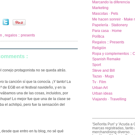
Marcando la diferencia
Marketing
Mascotas · Pets
Me hacen sonreir · Make 
Papelería · Stationery
Para casa · Home
in
,
regalos :: presents
Política
Regalos :: Presents
Religión
Ropa y complementos :: C
 comments :
Spanish Remake
Sport
, el conejo protagonista no se queda atrás.
Steve and Bill
Tazas · Mugs
ro la canción sí que la conocía. ¡Y tanto! La
Tv · Film
º de EGB en el festival navideño, y en la
Urban Art
bamos una de las cosas, incluidos, por
Urban ideas
chupar! Lo mejor fue que una de la clase se
Viajando · Travelling
ba el achilipú, pero fue la sensación del
____________________
'Señorita Puri' y 'Acuda a 
marcas registradas, tanto 
i, desde que entro en tu blog, no sé qué
merchandising diverso.