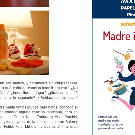
 un aro blanco, y caramelos sin chupaaaaaar.
o qué coño de canción infantil era esa? ¿No
 sé ¿trenecitos pa jugar? ¿piruletas tralalá?
é será lo siguiente? ¿Profilácticos sin usar?
s había tantos grupos para niños, con todo el
en cuando alguna canción marciana, pero en
uello: Grupo Nins, Enrique y Ana, Parchís,
, y los payasos de la tele, que no eran Belén y
, Fofito, Fofó, Milikito... y bueno, al final eran