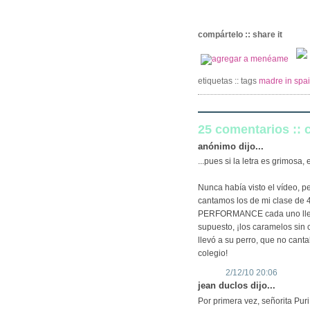
compártelo :: share it
etiquetas :: tags
madre in spa
25 comentarios ::
anónimo dijo...
...pues si la letra es grimosa
Nunca había visto el vídeo, pe
cantamos los de mi clase de 4
PERFORMANCE cada uno llevá
supuesto, ¡los caramelos sin 
llevó a su perro, que no canta
colegio!
2/12/10 20:06
jean duclos dijo...
Por primera vez, señorita Pur