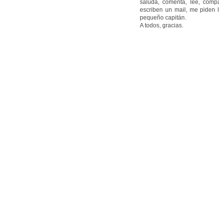
saluda, comenta, lee, compa
escriben un mail, me piden 
pequeño capitán.
A todos, gracias.