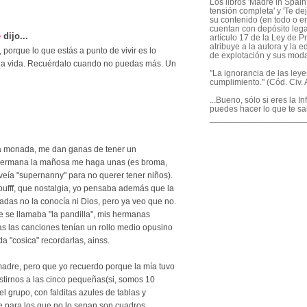
Los libros 'Madre in Spain'
tensión completa' y 'Te dej
su contenido (en todo o en
cuentan con depósito legal
e
dijo...
artículo 17 de la Ley de P
atribuye a la autora y la e
 porque lo que estás a punto de vivir es lo
de explotación y sus mod
 la vida. Recuérdalo cuando no puedas más. Un
"La ignorancia de las ley
cumplimiento." (Cód. Civ. A
...Bueno, sólo si eres la I
puedes hacer lo que te sa
____________________
na monada, me dan ganas de tener un
hermana la mañosa me haga unas (es broma,
veía "supernanny" para no querer tener niños).
 pufff, que nostalgia, yo pensaba además que la
radas no la conocía ni Dios, pero ya veo que no.
e se llamaba "la pandilla", mis hermanas
as las canciones tenían un rollo medio opusino
a "cosica" recordarlas, ainss.
madre, pero que yo recuerdo porque la mía tuvo
stirnos a las cinco pequeñas(si, somos 10
 grupo, con falditas azules de tablas y
e para los que no lo sepan son cuadros