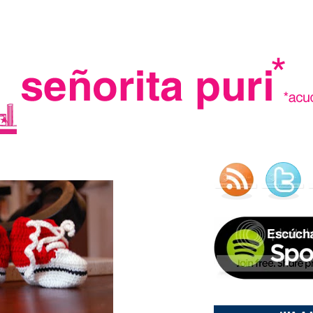
.
madre in spain