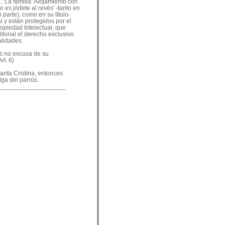
, 'La familia: Alojamiento con
o es jódete al revés' -tanto en
 parte), como en su título-
 y están protegidos por el
ropiedad Intelectual, que
ditorial el derecho exclusivo
alidades.
es no excusa de su
rt. 6)
nfanta Cristina, entonces
lga del parrús.
___________________