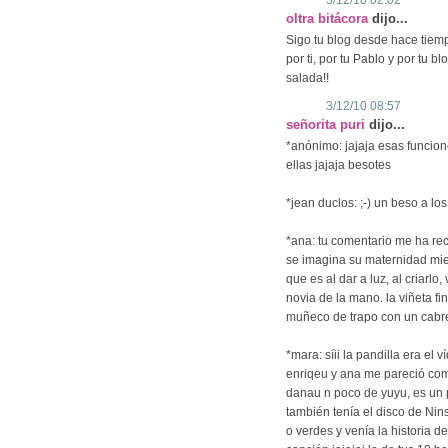
oltra bitácora
dijo...
Sigo tu blog desde hace tiem
por ti, por tu Pablo y por tu b
salada!!
3/12/10 08:57
señorita puri
dijo...
*anónimo: jajaja esas funcion
ellas jajaja besotes
*jean duclos: ;-) un beso a lo
*ana: tu comentario me ha re
se imagina su maternidad mien
que es al dar a luz, al criarlo
novia de la mano. la viñeta f
muñeco de trapo con un cabr
*mara: síii la pandilla era el
enriqeu y ana me pareció com
danau n poco de yuyu, es un 
también tenía el disco de Nin
o verdes y venía la historia d