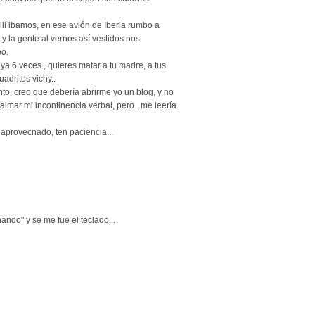
allí ibamos, en ese avión de Iberia rumbo a
 y la gente al vernos así vestidos nos
po.
a 6 veces , quieres matar a tu madre, a tus
uadritos vichy..
nto, creo que debería abrirme yo un blog, y no
lmar mi incontinencia verbal, pero...me leería
aprovecnado, ten paciencia...
ando" y se me fue el teclado...