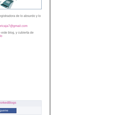
egistradora de lo absurdo y lo
uricaja7@gmail.com
 este blog, y cubierta de
lo
ígueme