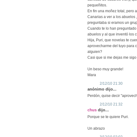
pequeñitos.
En fin una moñez total, pero 
Canarias a ver a los abuelos ,
preguntaba si eramos un gru
Cuando te lo han preguntado y
abuelos y al que inventó los c
Hija, Puri, que novelas te cue
aprovecharme del tuyo para ca
alguien?
Casi que si me dejas me sigo 
Un beso muy grande!
Mara
2/12/10 21:30
anónimo dijo...
Perdón, quise decir "aprovech
2/12/10 21:32
chus
dijo...
Porque se te quiere Puri.
Un abrazo
3/12/10 02:02