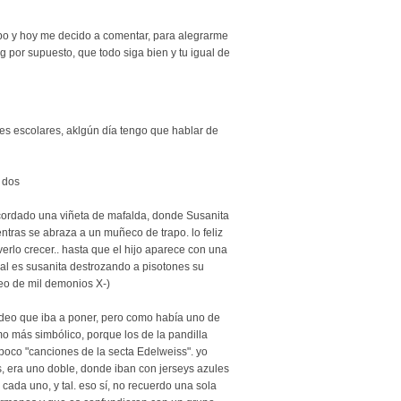
po y hoy me decido a comentar, para alegrarme
log por supuesto, que todo siga bien y tu igual de
es escolares, aklgún día tengo que hablar de
s dos
cordado una viñeta de mafalda, donde Susanita
tras se abraza a un muñeco de trapo. lo feliz
, verlo crecer.. hasta que el hijo aparece con una
inal es susanita destrozando a pisotones su
eo de mil demonios X-)
 vídeo que iba a poner, pero como había uno de
o más simbólico, porque los de la pandilla
poco "canciones de la secta Edelweiss". yo
s, era uno doble, donde iban con jerseys azules
e cada uno, y tal. eso sí, no recuerdo una sola