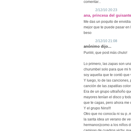
comentar...
2/12/10 20:23
ana, princesa del guisant
Me das un poquito de envidia,
mejor que te puede pasar en
beso
2/12/10 21:08
anónimo dijo...
Puriiiii, que post más chulo!
Lo primero, las zapas son u
churumbel solo para que mi 
soy aquella que te contó que 
Y luego, lo de las canciones,
canción de las zapatilas colo
Era de un grupo ultrañoño qu
mayores tenían el disco y tod
que te cagas, pero ahora me d
Y el grupo Nins!!!
Otro que no conocía ni su p..
la santa idea un verano de ve
hermanos)como a los niños del
camisas de cuadros vichy, qu