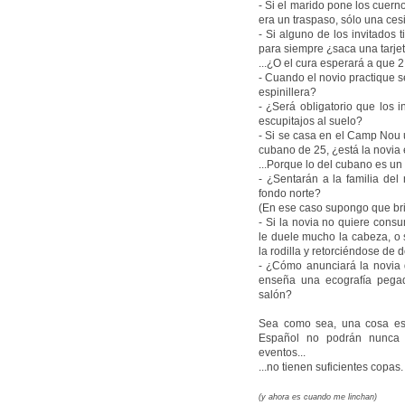
- Si el marido pone los cuerno
era un traspaso, sólo una ces
- Si alguno de los invitados 
para siempre ¿saca una tarjet
...¿O el cura esperará a que 
- Cuando el novio practique s
espinillera?
- ¿Será obligatorio que los 
escupitajos al suelo?
- Si se casa en el Camp Nou 
cubano de 25, ¿está la novia 
...Porque lo del cubano es un
- ¿Sentarán a la familia del
fondo norte?
(En ese caso supongo que bri
- Si la novia no quiere con
le duele mucho la cabeza, o s
la rodilla y retorciéndose de 
- ¿Cómo anunciará la novia 
enseña una ecografía pegad
salón?
Sea como sea, una cosa está
Español no podrán nunca u
eventos...
...no tienen suficientes copas.
(y ahora es cuando me linchan)