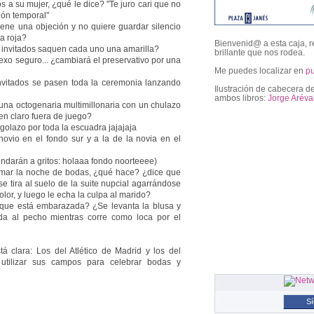
s a su mujer, ¿qué le dice? "Te juro cari que no
ión temporal"
tiene una objeción y no quiere guardar silencio
a roja?
Bienvenid@ a esta caja, r
2 invitados saquen cada uno una amarilla?
brillante que nos rodea.
exo seguro... ¿cambiará el preservativo por una
Me puedes localizar en
p
invitados se pasen toda la ceremonia lanzando
Ilustración de cabecera de
ambos libros:
Jorge Aréva
una octogenaria multimillonaria con un chulazo
en claro fuera de juego?
 golazo por toda la escuadra jajajaja
 novio en el fondo sur y a la de la novia en el
followers
ndarán a gritos: holaaa fondo noorteeee)
sumar la noche de bodas, ¿qué hace? ¿dice que
e tira al suelo de la suite nupcial agarrándose
dolor, y luego le echa la culpa al marido?
que está embarazada? ¿Se levanta la blusa y
a al pecho mientras corre como loca por el
 clara: Los del Atlético de Madrid y los del
tilizar sus campos para celebrar bodas y
S