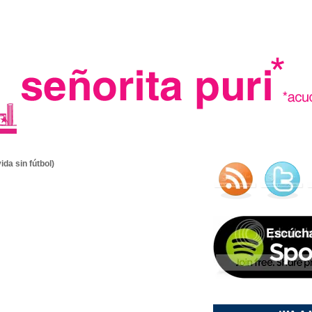
.
da sin fútbol)
madre in spain