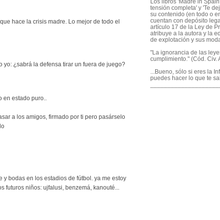
Los libros 'Madre in Spain'
tensión completa' y 'Te dej
su contenido (en todo o en
cuentan con depósito legal
ue hace la crisis madre. Lo mejor de todo el
artículo 17 de la Ley de P
atribuye a la autora y la e
de explotación y sus mod
"La ignorancia de las ley
cumplimiento." (Cód. Civ. A
 yo: ¿sabrá la defensa tirar un fuera de juego?
...Bueno, sólo si eres la I
puedes hacer lo que te sa
____________________
io en estado puro..
asar a los amigos, firmado por ti pero pasárselo
lo
me y bodas en los estadios de fútbol. ya me estoy
 futuros niños: ujfalusi, benzemá, kanouté...