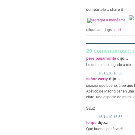
compártelo :: share it
etiquetas :: tags
sport
20 comentarios ::
pere pasamonte
dijo...
Lo que me he llegado a reír..
16/11/10 16:30
señor werty
dijo...
jajajaja que bueno, creo que
Atlético de Madrid tienen una
claro, una especie de mural, e
Sau2
16/11/10 16:56
felipe
dijo...
Qué bueno, por favor!!