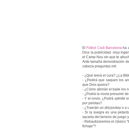
El
Fútbol Club Barcelona
ha 
Dice la publicidad -muy inge
el Camp Nou sin que te abuc
Ante tamaña demostración de 
cabeza preguntas mil:
- ¿Qué leerá el cura? ¿La Bib
- ¿Pedirá que saquen los an
que Dios quiera?
- ¿Cómo abrirán el baile los
- ¿Podrá la novia presumir d
- Y el novio, ¿Podrá admitir 
por pelotas?
- ¿Traerán un
discjockey
o a 
- Si la suegra es una petard
sacarla del terreno de juego 
- Rebautizaremos el clásico "
fichaje"?