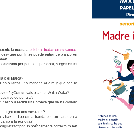
abierto la puerta a
celebrar bodas en su campo
.
niosa- que por fin se puede entrar de blanco en
heen.
catetismo por parte del personal, surgen en mi
lia o el Marca?
illos o lanza una moneda al aire y que sea lo
 novios? ¿Con un vals o con el Waka Waka?
e casarse de penalty?
sin riesgo a recibir una bronca que se ha casado
un negro con una vuvuzela?
a, ¿hay un tipo en la banda con un cartel para
y cambiarla por otra?
braguetazo" por un políticamente correcto "buen