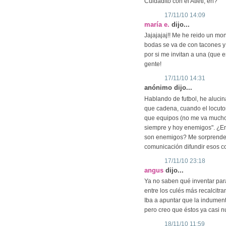
Cuidadito con el Atleti, eh?
17/11/10 14:09
maría e.
dijo...
Jajajajaj!! Me he reido un mo
bodas se va de con tacones y
por si me invitan a una (que 
gente!
17/11/10 14:31
anónimo dijo...
Hablando de futbol, he alucin
que cadena, cuando el locutor
que equipos (no me va mucho e
siempre y hoy enemigos". ¿E
son enemigos? Me sorprende 
comunicación difundir esos c
17/11/10 23:18
angus
dijo...
Ya no saben qué inventar para
entre los culés más recalcitra
Iba a apuntar que la indumenta
pero creo que éstos ya casi 
18/11/10 11:59