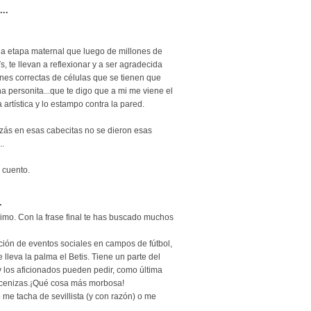
..
na etapa maternal que luego de millones de
, te llevan a reflexionar y a ser agradecida
ones correctas de células que se tienen que
a personita...que te digo que a mi me viene el
artística y lo estampo contra la pared.
ás en esas cabecitas no se dieron esas
..
 cuento.
.
imo. Con la frase final te has buscado muchos
ción de eventos sociales en campos de fútbol,
lleva la palma el Betis. Tiene un parte del
 los aficionados pueden pedir, como última
us cenizas.¡Qué cosa más morbosa!
me tacha de sevillista (y con razón) o me