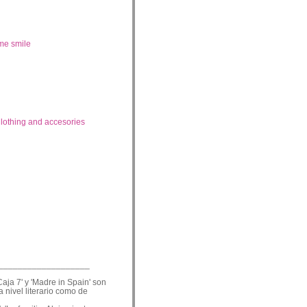
me smile
lothing and accesories
___________________
Caja 7' y 'Madre in Spain' son
a nivel literario como de