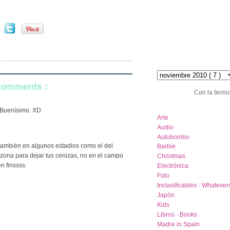
hemeroteca :: archive
 comments :
Con la tecno
category list
. Buenísimo. XD
Arte
Audio
Autobombo
 también en algunos estadios como el del
Barbie
 zona para dejar tus cenizas, no en el campo
Christmas
n finssss.
Electrónica
Foto
Inclasificables · Whatever
Japón
Kids
Libros · Books
Madre in Spain