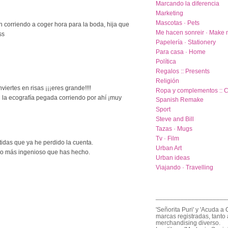
Marcando la diferencia
Marketing
Mascotas · Pets
n corriendo a coger hora para la boda, hija que
Me hacen sonreir · Make 
ss
Papelería · Stationery
Para casa · Home
Política
Regalos :: Presents
Religión
iertes en risas ¡¡¡eres grande!!!!
Ropa y complementos :: C
 la ecografía pegada corriendo por ahí ¡muy
Spanish Remake
Sport
Steve and Bill
Tazas · Mugs
Tv · Film
tidas que ya he perdido la cuenta.
Urban Art
 lo más ingenioso que has hecho.
Urban ideas
Viajando · Travelling
____________________
'Señorita Puri' y 'Acuda a 
marcas registradas, tanto 
merchandising diverso.