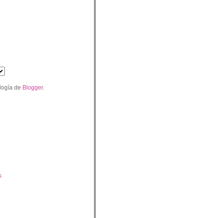
logía de
Blogger
.
s