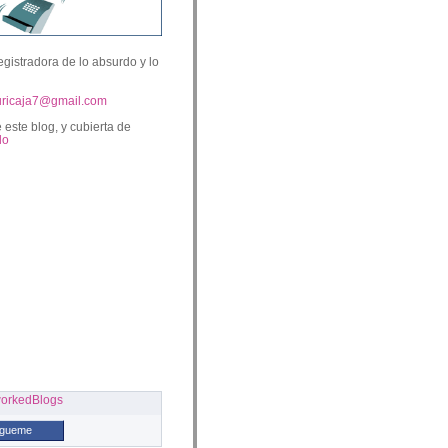
egistradora de lo absurdo y lo
uricaja7@gmail.com
 este blog, y cubierta de
lo
ígueme