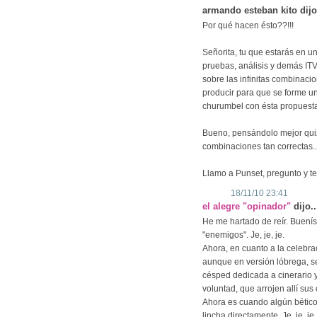
armando esteban kito dijo.
Por qué hacen ésto??!!!
Señorita, tu que estarás en u
pruebas, análisis y demás ITVs
sobre las infinitas combinaci
producir para que se forme un
churumbel con ésta propuesta 
Bueno, pensándolo mejor quiz
combinaciones tan correctas..
Llamo a Punset, pregunto y te
18/11/10 23:41
el alegre "opinador"
dijo..
He me hartado de reír. Buenís
"enemigos". Je, je, je.
Ahora, en cuanto a la celebra
aunque en versión lóbrega, se 
césped dedicada a cinerario y
voluntad, que arrojen allí s
Ahora es cuando algún bético 
lincha directamente. Je, je, je.