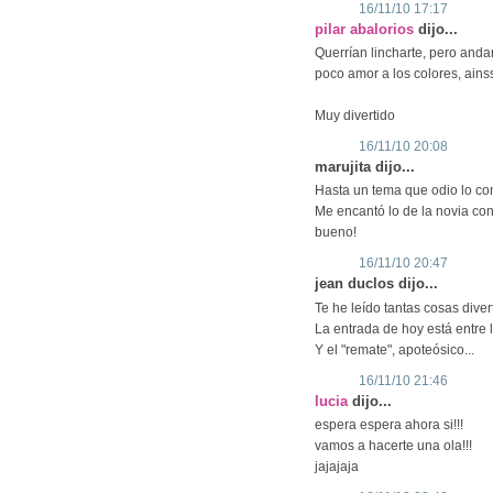
16/11/10 17:17
pilar abalorios
dijo...
Querrían lincharte, pero anda
poco amor a los colores, ains
Muy divertido
16/11/10 20:08
marujita dijo...
Hasta un tema que odio lo conv
Me encantó lo de la novia con
bueno!
16/11/10 20:47
jean duclos dijo...
Te he leído tantas cosas diver
La entrada de hoy está entre
Y el "remate", apoteósico...
16/11/10 21:46
lucia
dijo...
espera espera ahora si!!!
vamos a hacerte una ola!!!
jajajaja