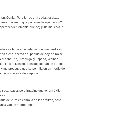
ntón. Genial. Pero tengo una duda, ¿a estas
 vestido o tengo que ponerme la equipación?
espero fervientemente que no) ¡Que mal está la
ado esta tarde en el telediaro, no recuerdo en
 ha dicho, acerca del partido de hoy, de no sé
l futbol, no): "Portugal y España, vecinos
nemigos? ¿Dos equipos que juegan un partido
y me preocupa que se permita en un medio de
onceptos acerca del deporte.
 sacar pasta, pero imagino que tendrá éxito
ntes.
ria del cura es como la de los árbitros, pero
nunca van de negreo, no?