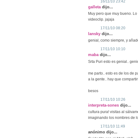
16/11/10 23:42
galleta
dijo...
Muy pero que muy bueno. Lo q
videoclip. jajaja
17/11/10 08:20
lansky
dijo...
genial, como siempre, y añado
17/11/10 10:10
maba
dijo...
Srta Puri esto es genial.. gen
me parto.. esto es de los de p
a la gente.. hay que compartir
besos
17/11/10 10:26
interpreta-sones
dijo...
cultura pura! visitas al sálva
imaginando los nombres de los
17/11/10 11:49
anónimo dijo...