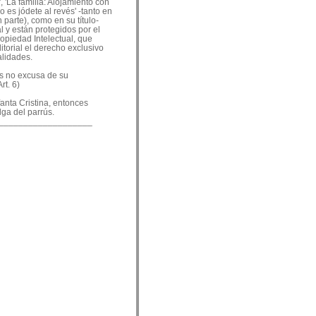
, 'La familia: Alojamiento con
o es jódete al revés' -tanto en
 parte), como en su título-
 y están protegidos por el
ropiedad Intelectual, que
ditorial el derecho exclusivo
alidades.
es no excusa de su
rt. 6)
nfanta Cristina, entonces
lga del parrús.
___________________