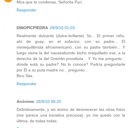
Mira que te condenas, Señorita Puri.
Responder
DINOPICPIEDRA
28/9/10 01:03
Realmente dulzante (dulce-brillante) So... El primer niño,
ahì de guay, en el sofacico, con su padre... El
miniequilibrista afroamericano, con su padre tambièn... Y
luego viene la del nauseabundo bicho maquillado ese, a la
derecha de la del Gremlin-prostituta... Y Yo me pregunto...
dònde està su padre? No lo conoce? Podrìa preguntarle
por Èl a su puta madre no... pregunto...
Bico Sita.
Responder
Anónimo
28/9/10 08:25
Definitivamente, y sin ánimo de desmerecer las otras fotos
(me parece una iniciativa preciosa), yo me quedo con la
última, de todas todas.