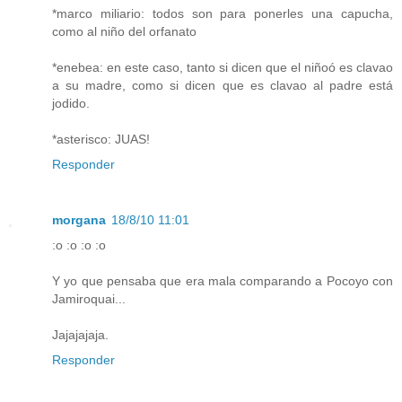
*marco miliario: todos son para ponerles una capucha,
como al niño del orfanato
*enebea: en este caso, tanto si dicen que el niñoó es clavao
a su madre, como si dicen que es clavao al padre está
jodido.
*asterisco: JUAS!
Responder
morgana
18/8/10 11:01
:o :o :o :o
Y yo que pensaba que era mala comparando a Pocoyo con
Jamiroquai...
Jajajajaja.
Responder