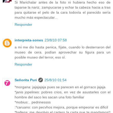
Si Marichalar antes de la foto ni hubiera hecho eso de
taparse la nariz, zampucarse y echar la cabeza hacia a tras
para quitarse el pelo de la cara todovía el parecido sería
mucho más espectacular...
Responder
interpreta-sones
23/8/10 07:58
a mi me dio hasta penica, fíjate, cuando lo desterraron del
museo de cera. podían aprovechar su figura para un
posible museo del terror, eso sí.
Responder
Señorita Puri
25/8/10 01:54
*morgana: jajajajaja pues se parecen en el gorraco jajaja
*janis jopelines: pobres crios, en vez de asustarles con el
hombre del saco les sacan una foto familiar
*mobius:.. pedrinessss
:*caruano: con pecvhos mejora, porque empeorar es dificil
*ballena: me devolvio el cartero la carta que te mandamos!!