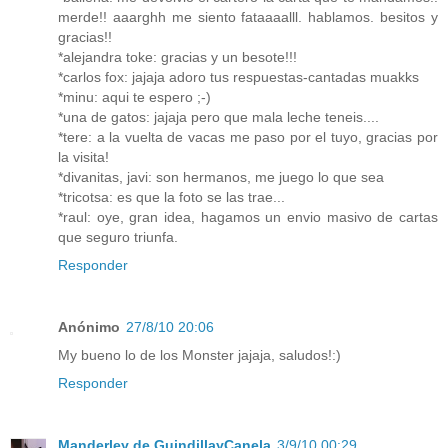
merde!! aaarghh me siento fataaaalll. hablamos. besitos y
gracias!!
*alejandra toke: gracias y un besote!!!
*carlos fox: jajaja adoro tus respuestas-cantadas muakks
*minu: aqui te espero ;-)
*una de gatos: jajaja pero que mala leche teneis....
*tere: a la vuelta de vacas me paso por el tuyo, gracias por
la visita!
*divanitas, javi: son hermanos, me juego lo que sea
*tricotsa: es que la foto se las trae...
*raul: oye, gran idea, hagamos un envio masivo de cartas
que seguro triunfa.
Responder
Anónimo
27/8/10 20:06
My bueno lo de los Monster jajaja, saludos!:)
Responder
Manderley de GuindillayCanela
3/9/10 00:29