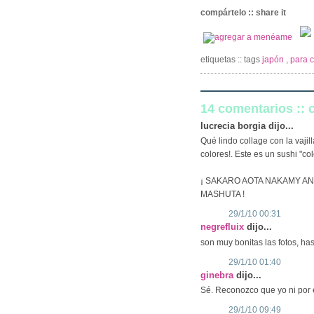
compártelo :: share it
etiquetas :: tags
japón
,
para 
14 comentarios ::
lucrecia borgia dijo...
Qué lindo collage con la vajil
colores!. Este es un sushi "col
¡ SAKARO AOTA NAKAMY AN
MASHUTA !
29/1/10 00:31
negrefluix
dijo...
son muy bonitas las fotos, ha
29/1/10 01:40
ginebra
dijo...
Sé. Reconozco que yo ni por 
29/1/10 09:49