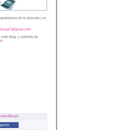
egistradora de lo absurdo y lo
uricaja7@gmail.com
 este blog, y cubierta de
lo
ígueme