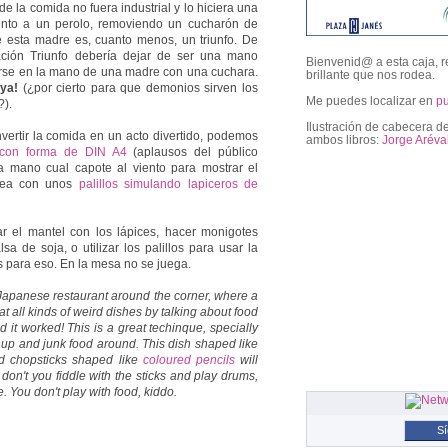
 de la comida no fuera industrial y lo hiciera una
unto a un perolo, removiendo un cucharón de
 esta madre es, cuanto menos, un triunfo. De
ación Triunfo debería dejar de ser una mano
Bienvenid@ a esta caja, r
irse en la mano de una madre con una cuchara.
brillante que nos rodea.
ya!
(¿por cierto para que demonios sirven los
Me puedes localizar en
p
).
Ilustración de cabecera de
vertir la comida en un acto divertido, podemos
ambos libros:
Jorge Aréva
a con forma de DIN A4
(aplausos del público
a mano cual capote al viento para mostrar el
idea con unos
palillos simulando lapiceros de
followers
ar el mantel con los lápices, hacer monigotes
lsa de soja, o utilizar los palillos para usar la
s para eso. En la mesa no se juega.
 Japanese restaurant around the corner, where a
 all kinds of weird dishes by talking about food
 it worked! This is a great techinque, specially
hup and junk food around. This dish shaped like
d chopsticks shaped like
coloured pencils
will
don't you fiddle with the sticks and play drums,
. You don't play with food, kiddo.
S