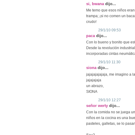
si, bwana
dijo...
Me temo que esos niños eran 
trampa; ¡si no comen un bacal
crudo!
29/1/10 09:53
paca
dijo...
Con lo bueno y bonito que est
Desde la revolución industria
incorporadas cintas neumátic
29/1/10 11:30
siona
dijo...
jajajajajajaja, me imagino a l
jajajajaja
un abrazo,
SIONA
29/1/10 12:27
señor werty
dijo...
Con la comida no se juega una
niños en la cocina es una bu
pasteles, galletas, se lo pasa
Sau2