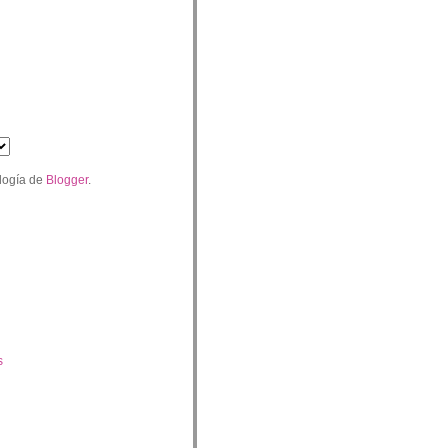
logía de
Blogger
.
s