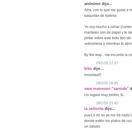
anónimo dijo...
Ains, con lo que me gusta a m
baquetas de bateria.
Yo voy mucho a cenar (comer 
manteles son de papel y te d
pintar sobre este todo tipo d
sobremesa o mientras te abur
By the way... me encanta la c
29/1/10 17:37
kiko
dijo...
mooolaa!!!
29/1/10 18:45
sara mansouri "saroide"
d
Un regalo muy pintón, tú.
29/1/10 21:42
la señorita
dijo...
pues a mi no se me dá nada bi
donde estén los platos de cuch
un saludo