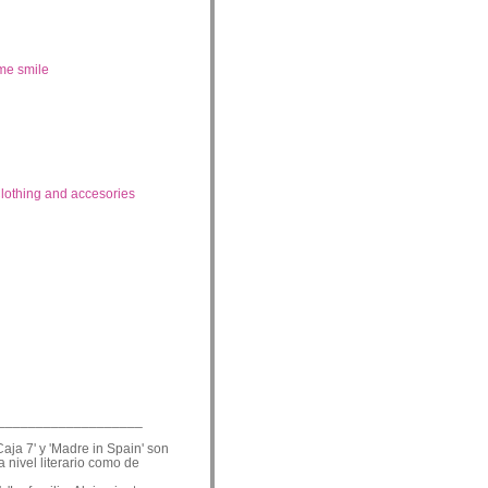
me smile
lothing and accesories
___________________
Caja 7' y 'Madre in Spain' son
a nivel literario como de