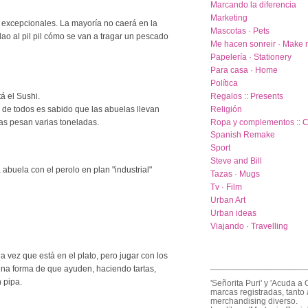
Marcando la diferencia
Marketing
excepcionales. La mayoría no caerá en la
Mascotas · Pets
ao al pil pil cómo se van a tragar un pescado
Me hacen sonreir · Make 
Papelería · Stationery
Para casa · Home
Política
Regalos :: Presents
á el Sushi.
Religión
l de todos es sabido que las abuelas llevan
Ropa y complementos :: C
as pesan varias toneladas.
Spanish Remake
Sport
Steve and Bill
a abuela con el perolo en plan "industrial"
Tazas · Mugs
Tv · Film
Urban Art
Urban ideas
Viajando · Travelling
 vez que está en el plato, pero jugar con los
____________________
ena forma de que ayuden, haciendo tartas,
n pipa.
'Señorita Puri' y 'Acuda a 
marcas registradas, tanto 
merchandising diverso.