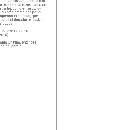
, 'La familia: Alojamiento con
o es jódete al revés' -tanto en
 parte), como en su título-
 y están protegidos por el
ropiedad Intelectual, que
ditorial el derecho exclusivo
alidades.
es no excusa de su
rt. 6)
nfanta Cristina, entonces
lga del parrús.
___________________