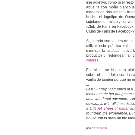
ese adjetivo, como si el resto
abuelita con moño blanco j
madera de dos metros) lo de
hecho, el logotipo de Oper
sujetando un micro y convert
¡Club de Fans en Facebook
Clubs de Fans de Facebook??
Siguiendo con la idea de con
utilizar esta práctica
vajill
mientras la azafata mueve l
producto) y redondear la 
colores
.
Eso sí, no se te ocurra pint
sobre el plato-folio con la sa
vajilla de tambor porque no e
...
Last Sunday I had lunch at a
mother made her daughters eat
as a wonderful adventure. And
nowadays with all these ketc
a
DIN A4 sheet of paper
an
round-up the experience. But 
or use 'em to draw on the table
.
(via
swiss miss
)