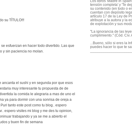
Los libros 'Madre in Spain'
tensión completa' y 'Te dej
su contenido (en todo o en
cuentan con depósito legal
artículo 17 de la Ley de P
atribuye a la autora y la e
do su TÍTULO!!!
de explotación y sus mod
"La ignorancia de las ley
cumplimiento." (Cód. Civ. A
...Bueno, sólo si eres la I
e esfuerzan en hacer todo divertido. Las que
puedes hacer lo que te sa
____________________
do y sin paciencia no molan.
e ancanta el sushi y en segunda por que esos
.. estaria muy interesante tu propuesta de de
 divertida la comida le alegraria a mas de uno el
na ya para dormir con una sonrisa de oreja a
a. Puri tanto este post como tu blog.. espero
. espero visites mi blog y me des tu opinion,
ninuar trabajando y ya se me a abierto el
aludos y buen fin de semana