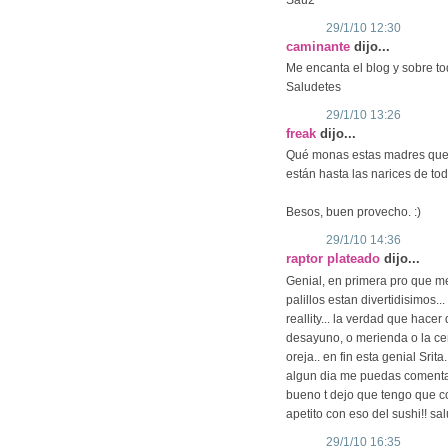
29/1/10 12:30
caminante
dijo...
Me encanta el blog y sobre to
Saludetes
29/1/10 13:26
freak
dijo...
Qué monas estas madres que s
están hasta las narices de to
Besos, buen provecho. :)
29/1/10 14:36
raptor plateado
dijo...
Genial, en primera pro que m
palillos estan divertidisimos.
reallity... la verdad que hacer
desayuno, o merienda o la ce
oreja.. en fin esta genial Srit
algun dia me puedas comentar.
bueno t dejo que tengo que co
apetito con eso del sushi!! s
29/1/10 16:35