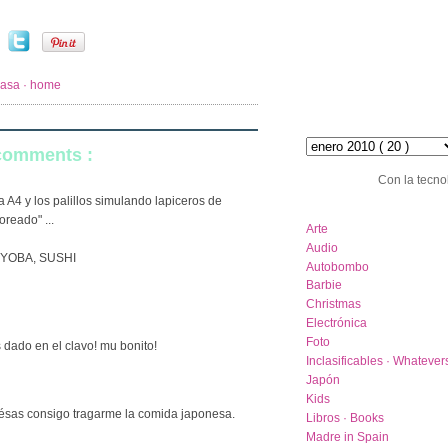
casa · home
hemeroteca :: archive
 comments :
Con la tecno
la A4 y los palillos simulando lapiceros de
category list
oreado" ...
Arte
Audio
YOBA, SUSHI
Autobombo
Barbie
Christmas
Electrónica
Foto
s dado en el clavo! mu bonito!
Inclasificables · Whatever
Japón
Kids
ésas consigo tragarme la comida japonesa.
Libros · Books
Madre in Spain