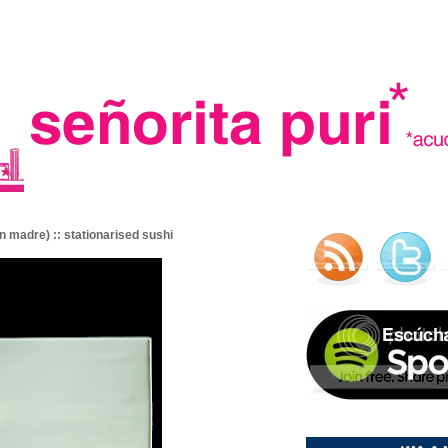
.
n madre) :: stationarised sushi
madre in spain