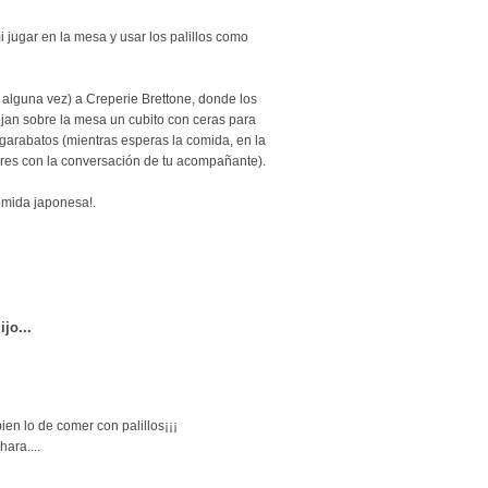
i jugar en la mesa y usar los palillos como
alguna vez) a Creperie Brettone, donde los
ejan sobre la mesa un cubito con ceras para
e garabatos (mientras esperas la comida, en la
res con la conversación de tu acompañante).
omida japonesa!.
ijo...
en lo de comer con palillos¡¡¡
ara....