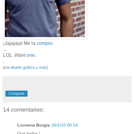
¡Jajajaja! Me la
compro
.
...
LOL. Want
one
.
.
(via
diseño gráfico y más
)
Compartir
14 comentarios:
Lucrecia Borgia
26/1/10 00:14
Qué lindos !