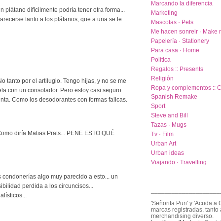
Marcando la diferencia
plátano difícilmente podría tener otra forma...
Marketing
arecerse tanto a los plátanos, que a una se le
Mascotas · Pets
Me hacen sonreir · Make 
Papelería · Stationery
Para casa · Home
Política
Regalos :: Presents
Religión
 tanto por el artilugio. Tengo hijas, y no se me
Ropa y complementos :: C
ela con un consolador. Pero estoy casi seguro
Spanish Remake
ta. Como los desodorantes con formas falicas.
Sport
Steve and Bill
Tazas · Mugs
omo diría Matias Prats... PENE ESTO QUÉ
Tv · Film
Urban Art
Urban ideas
Viajando · Travelling
 condonerías algo muy parecido a esto... un
ibilidad perdida a los circuncisos...
____________________
ísticos...
'Señorita Puri' y 'Acuda a 
marcas registradas, tanto 
merchandising diverso.