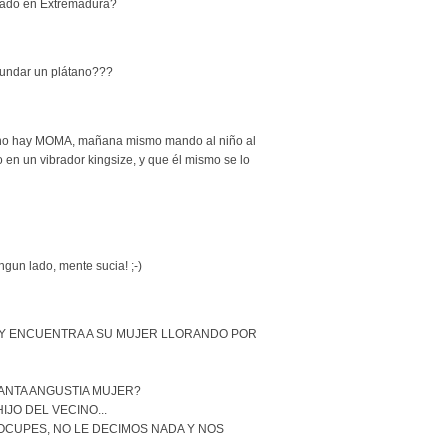
tado en Extremadura?
undar un plátano???
no hay MOMA, mañana mismo mando al niño al
 en un vibrador kingsize, y que él mismo se lo
gun lado, mente sucia! ;-)
 Y ENCUENTRA A SU MUJER LLORANDO POR
TANTA ANGUSTIA MUJER?
IJO DEL VECINO...
EOCUPES, NO LE DECIMOS NADA Y NOS