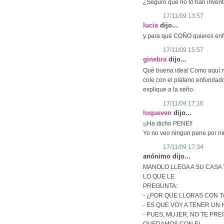
¿Seguro que no lo han inven
17/11/09 13:57
lucia
dijo...
y para qué COÑO quieres enf
17/11/09 15:57
ginebra
dijo...
Qué buena idea! Como aquí 
cole con el plátano enfundado
explique a la seño.
17/11/09 17:16
loqueven
dijo...
¡¡Ha dicho PENE!!
Yo no veo ningun pene por nin
17/11/09 17:34
anónimo dijo...
MANOLO LLEGA A SU CASA
LO QUE LE
PREGUNTA:
- ¿POR QUE LLORAS CON 
- ES QUE VOY A TENER UN H
- PUES, MUJER, NO TE PR