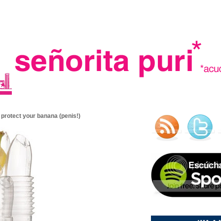
.
: protect your banana (penis!)
madre in spain