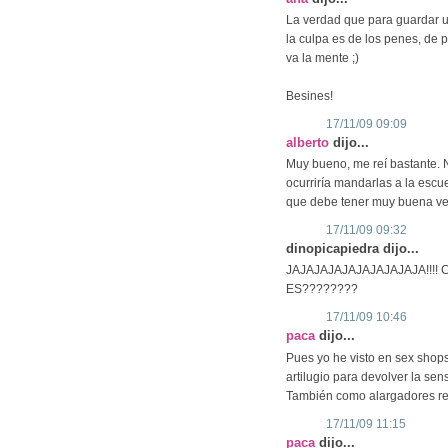
La verdad que para guardar un 
la culpa es de los penes, de p
va la mente ;)
Besines!
17/11/09 09:09
alberto
dijo...
Muy bueno, me reí bastante. No
ocurriría mandarlas a la escu
que debe tener muy buena ven
17/11/09 09:32
dinopicapiedra dijo...
JAJAJAJAJAJAJAJAJAJA!!!! C
ES????????
17/11/09 10:46
paca
dijo...
Pues yo he visto en sex shops
artilugio para devolver la sens
También como alargadores real
17/11/09 11:15
paca
dijo...