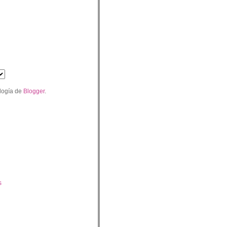
logía de
Blogger
.
s