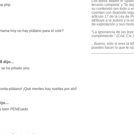
Los libros 'Madre in Spain'
hop.php
tensión completa' y 'Te dej
su contenido (en todo o en
cuentan con depósito legal
artículo 17 de la Ley de P
atribuye a la autora y la e
de explotación y sus mod
¿mama hoy no hay plátano para el cole?
"La ignorancia de las ley
cumplimiento." (Cód. Civ. A
...Bueno, sólo si eres la I
puedes hacer lo que te sa
____________________
 dijo...
 se ha pillado uno.
porta-plátano! ¡Qué mentes hay sueltas por ahí!
ijo...
y bien
PENEsado
.