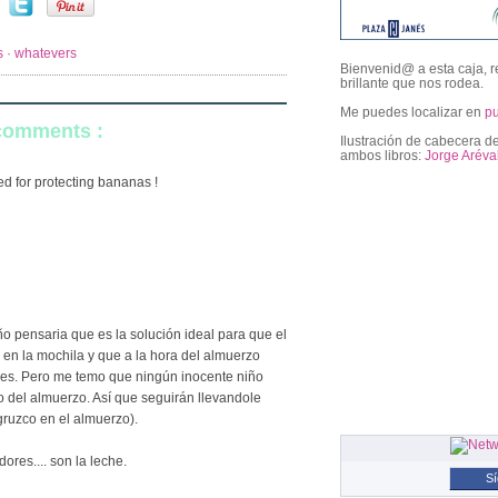
es · whatevers
Bienvenid@ a esta caja, r
brillante que nos rodea.
Me puedes localizar en
p
 comments :
Ilustración de cabecera de
ambos libros:
Jorge Aréva
sed for protecting bananas !
followers
iño pensaria que es la solución ideal para que el
en la mochila y que a la hora del almuerzo
lpes. Pero me temo que ningún inocente niño
o del almuerzo. Así que seguirán llevandole
gruzco en el almuerzo).
ores.... son la leche.
S