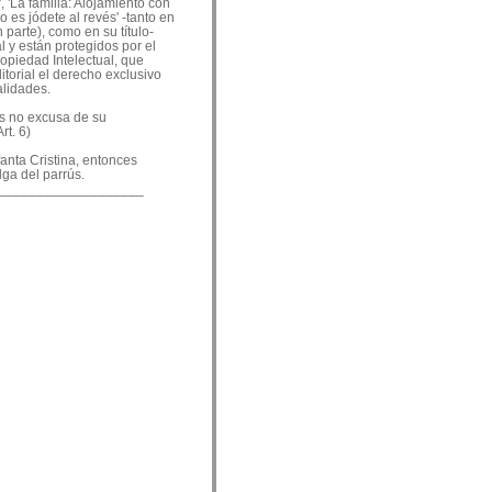
, 'La familia: Alojamiento con
o es jódete al revés' -tanto en
 parte), como en su título-
 y están protegidos por el
ropiedad Intelectual, que
ditorial el derecho exclusivo
alidades.
es no excusa de su
rt. 6)
nfanta Cristina, entonces
lga del parrús.
___________________