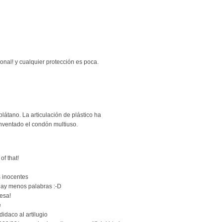
onal! y cualquier protección es poca.
látano. La articulación de plástico ha
inventado el condón multiuso.
of that!
 inocentes
 hay menos palabras :-D
resa!
e
idaco al artilugio