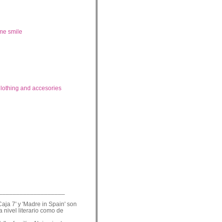
me smile
lothing and accesories
___________________
Caja 7' y 'Madre in Spain' son
a nivel literario como de