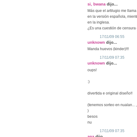
si, bwana
dijo...
Más que el artilugio me llama
en la versión española, mientr
en la inglesa.
¿Es una cuestión de censura o
17/11/09 06:55
unknown
dijo...
Manda huevos (kinder)!!!
17/11/09 07:35
unknown
dijo...
oups!
:)
divertida e original diseño!!
(tenemos sorteo en nualan... , 
)
besos
nu
17/11/09 07:35
ana
dijo...