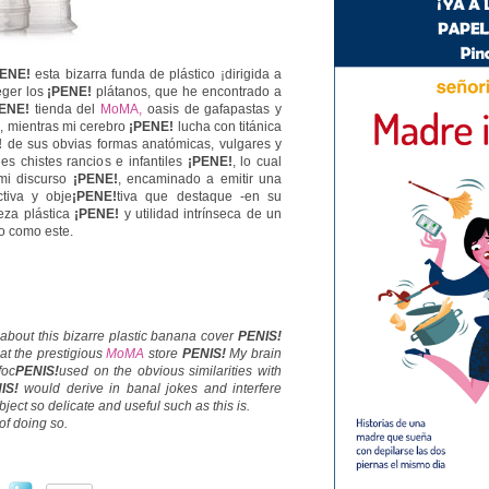
PENE!
esta bizarra funda de plástico ¡dirigida a
eger los
¡PENE!
plátanos, que he encontrado a
PENE!
tienda
del
MoMA,
oasis de gafapastas y
l, mientras mi cerebro
¡PENE!
lucha con titánica
!
de sus obvias formas anatómicas, vulgares y
es chistes rancios e infantiles
¡PENE!
, lo cual
mi discurso
¡PENE!
, encaminado a emitir una
ctiva y obje
¡PENE!
tiva que destaque
-en su
eza plástica
¡PENE!
y utilidad intrínseca de un
lo como este.
 about this bizarre plastic banana cover
PENIS!
r at the prestigious
MoMA
store
PENIS!
My brain
foc
PENIS!
used on the obvious similarities with
IS!
would derive in banal jokes and interfere
bject so delicate and useful such as this is.
of doing so.