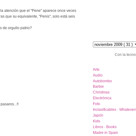
 la atención que el "Pene" aparece once veces
as que su equivalente, "Penis", solo está seis
 de orgullo patrio?
hemeroteca :: archive
Con la tecno
category list
Arte
Audio
Autobombo
Barbie
Christmas
Electrónica
Foto
pasaros...!!
Inclasificables · Whatever
Japón
Kids
Libros · Books
Madre in Spain