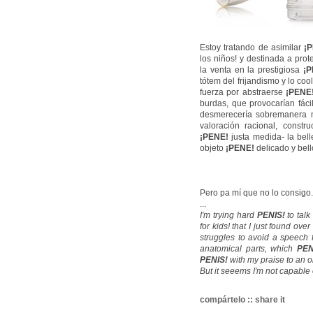
Estoy tratando de asimilar
¡
los niños! y destinada a prot
la venta en la prestigiosa
¡
tótem del frijandismo y lo coo
fuerza por abstraerse
¡PENE
burdas, que provocarían fácil
desmerecería sobremanera 
valoración racional, constru
¡PENE!
justa medida- la bell
objeto
¡PENE!
delicado y bel
Pero pa mí que no lo consigo.
...
I'm trying hard
PENIS!
to talk
for kids! that I just found ove
struggles to avoid a speech 
anatomical parts, which
PEN
PENIS!
with my praise to an o
But it seeems I'm not capable 
compártelo :: share it