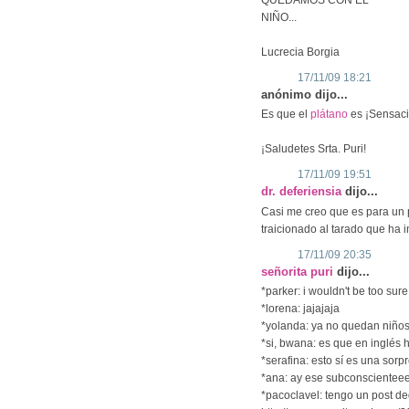
QUEDAMOS CON EL
NIÑO...
Lucrecia Borgia
17/11/09 18:21
anónimo dijo...
Es que el
plátano
es ¡Sensaci
¡Saludetes Srta. Puri!
17/11/09 19:51
dr. deferiensia
dijo...
Casi me creo que es para un p
traicionado al tarado que ha 
17/11/09 20:35
señorita puri
dijo...
*parker: i wouldn't be too sure 
*lorena: jajajaja
*yolanda: ya no quedan niños
*si, bwana: es que en inglés
*serafina: esto sí es una sorp
*ana: ay ese subconscientee
*pacoclavel: tengo un post ded