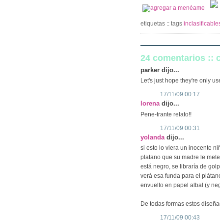
etiquetas :: tags
inclasificabl
24 comentarios ::
parker dijo...
Let's just hope they're only u
17/11/09 00:17
lorena
dijo...
Pene-trante relato!!
17/11/09 00:31
yolanda
dijo...
si esto lo viera un inocente n
platano que su madre le mete 
está negro, se libraría de go
verá esa funda para el plátan
envuelto en papel albal (y ne
De todas formas estos diseñad
17/11/09 00:43