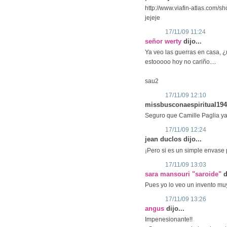
http://www.viafin-atlas.com/s
jejeje
17/11/09 11:24
señor werty
dijo...
Ya veo las guerras en casa, 
estooooo hoy no cariño....
sau2
17/11/09 12:10
missbusconaespiritual1948
Seguro que Camille Paglia ya
17/11/09 12:24
jean duclos dijo...
¡Pero si es un simple envase 
17/11/09 13:03
sara mansouri "saroide"
d
Pues yo lo veo un invento mu
17/11/09 13:26
angus
dijo...
Impenesionante!!