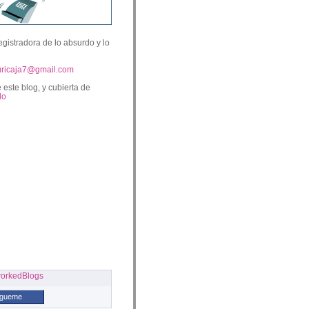
egistradora de lo absurdo y lo
uricaja7@gmail.com
 este blog, y cubierta de
lo
ígueme