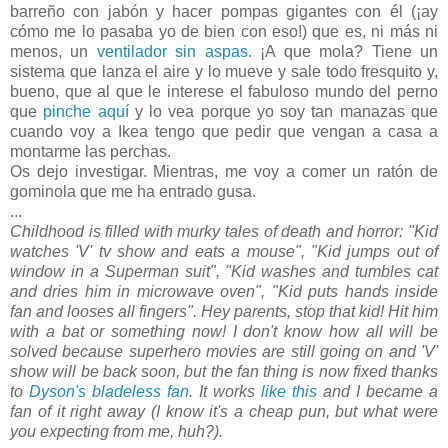
barreño con jabón y hacer pompas gigantes con él (¡ay
cómo me lo pasaba yo de bien con eso!) que es, ni más ni
menos, un
ventilador sin aspas
. ¡A que mola? Tiene un
sistema que lanza el aire y lo mueve y sale todo fresquito y,
bueno, que al que le interese el fabuloso mundo del perno
que
pinche aquí
y lo vea porque yo soy tan manazas que
cuando voy a Ikea tengo que pedir que vengan a casa a
montarme las perchas.
Os dejo investigar. Mientras, me voy a comer un ratón de
gominola que me ha entrado gusa.
...
Childhood is filled with murky tales of death and horror: "Kid
watches 'V' tv show and eats a mouse", "Kid jumps out of
window in a Superman suit", "Kid washes and tumbles cat
and dries him in microwave oven", "Kid puts hands inside
fan and looses all fingers". Hey parents, stop that kid! Hit him
with a bat or something now! I don't know how all will be
solved because superhero movies are still going on and 'V'
show will be back soon, but the fan thing is now fixed thanks
to
Dyson's bladeless fan
. It works
like this
and I became a
fan of it right away (I know it's a cheap pun, but what were
you expecting from me, huh?).