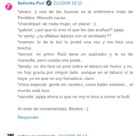
Señorita Puri
21/10/09 10:11
*alvaro: y una de las buenas es la enfermera mala de
Perdidos. Menudo cacao.
*chandrijuel: de nada mujer, un placer :-)
*gabriel: ¡¡así que tú eres el que les das arañas!!! jajaja
*sr werty: ¿tu afilabas lápices con el ventilador??
*mamen: lo de la bici lo probé una vez y me hice una
brecha.
*iamnot: mi primo Raúl tiene un aspirador y le va de
maravilla. pero cuesta una pasta.
*lansky: un día hice un post sobre el tabaco sin humo. y no,
no hay gracia por ningún lado. aunque en el tabaco sí la
haya, yo es que no soy fumadora, claro.
*chica especial: gente sin cerebro, como belén esteban... el
mundo está loco
*saroide: jajaja ahora sí que no voy ni loca a comer al bulli.
Al resto de comentaristas: Besitos :-)
Responder
echar un remiendu
21/10/09 20:14