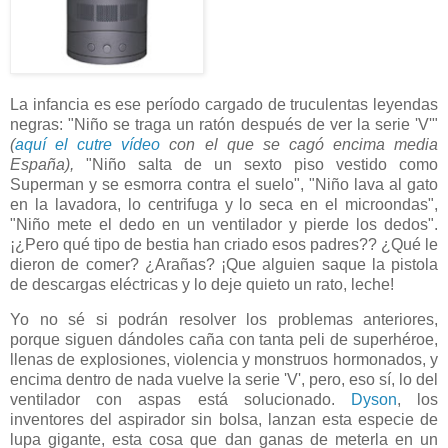
La infancia es ese período cargado de truculentas leyendas
negras: "Niño se traga un ratón después de ver la serie 'V'"
(
aquí el cutre vídeo
con el que se cagó encima media
España),
"Niño salta de un sexto piso vestido como
Superman y se esmorra contra el suelo", "Niño lava al gato
en la lavadora, lo centrifuga y lo seca en el microondas",
"Niño mete el dedo en un ventilador y pierde los dedos".
¡¿Pero qué tipo de bestia han criado esos padres?? ¿Qué le
dieron de comer? ¿Arañas? ¡Que alguien saque la pistola
de descargas eléctricas y lo deje quieto un rato, leche!
Yo no sé si podrán resolver los problemas anteriores,
porque siguen dándoles caña con tanta peli de superhéroe,
llenas de explosiones, violencia y monstruos hormonados, y
encima dentro de nada vuelve la serie 'V', pero, eso sí, lo del
ventilador con aspas está solucionado.
Dyson
, los
inventores del aspirador sin bolsa, lanzan esta especie de
lupa gigante, esta cosa que dan ganas de meterla en un