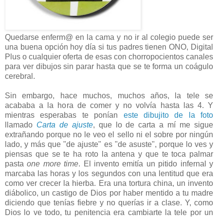
Quedarse enferm@ en la cama y no ir al colegio puede ser
una buena opción hoy día si tus padres tienen ONO, Digital
Plus o cualquier oferta de esas con chorropocientos canales
para ver dibujos sin parar hasta que se te forma un coágulo
cerebral.
Sin embargo, hace muchos, muchos años, la tele se
acababa a la hora de comer y no volvía hasta las 4. Y
mientras esperabas te ponían
este dibujito de la foto
llamado
Carta de ajuste
, que lo de carta a mí me sigue
extrañando porque no le veo el sello ni el sobre por ningún
lado, y más que "de ajuste" es "de asuste", porque lo ves y
piensas que se te ha roto la antena y que te toca palmar
pasta
one more time
. El invento emitía un pitido infernal y
marcaba las horas y los segundos con una lentitud que era
como ver crecer la hierba. Era una tortura china, un invento
diábolico, un castigo de Dios por haber mentido a tu madre
diciendo que tenías fiebre y no querías ir a clase. Y, como
Dios lo ve todo, tu penitencia era cambiarte la tele por un