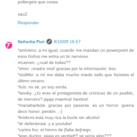
poltergeis que cosas.
sau2
Responder
Señorita Puri
8/10/09 16:57
*anónimo: a mí igual, cuando me mandan un powerpoint de
esos ñoños me entra un tic nervioso.
mcamen: ¿cuál de todas??
*xhon: ¡madre mía! gracias por la información. bss.
*stultifer: a mí me daba mucho miedo sello que hicisteis el
último verano.
*luís: no sé, yo soy sorda.
*lansky: ¿tú eras el protagonista de crónicas de un pueblo,
de mercero? jajaja maemía! besitos!
*mariabarbola: gracias por pasarse, es un horror. quería
decir honor, perdón. ;-)
*kriskros:está muy rica la bucle sin alcohol
*dr deferiensia: y a youtube!
*carlos fox: el himno de [falta de]riego
*jean duclos: jajaja es verdad!!! se vería algo???