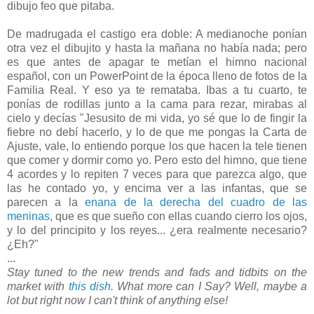
dibujo feo que pitaba.
De madrugada el castigo era doble: A medianoche ponían
otra vez el dibujito y hasta la mañana no había nada; pero
es que antes de apagar te metían el himno nacional
español, con un PowerPoint de la época lleno de fotos de la
Familia Real. Y eso ya te remataba. Ibas a tu cuarto, te
ponías de rodillas junto a la cama para rezar, mirabas al
cielo y decías "Jesusito de mi vida, yo sé que lo de fingir la
fiebre no debí hacerlo, y lo de que me pongas la Carta de
Ajuste, vale, lo entiendo porque los que hacen la tele tienen
que comer y dormir como yo. Pero esto del himno, que tiene
4 acordes y lo repiten 7 veces para que parezca algo, que
las he contado yo, y encima ver a las infantas, que se
parecen a la
enana de la derecha del cuadro de las
meninas
, que es que sueño con ellas cuando cierro los ojos,
y lo del principito y los reyes... ¿era realmente necesario?
¿Eh?"
...
Stay tuned to the new trends and fads and tidbits on the
market with
this dish
. What more can I Say? Well, maybe a
lot but right now I can't think of anything else!