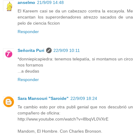
anselmo
21/9/09 14:48
El Kareem casi se da un cabezazo contra la escayola. Me
encantan los superordenadores atrezzo sacados de una
pelo de ciencia ficcion
Responder
Señorita Puri
22/9/09 10:11
*donniepicapiedra: tenemos telepatía, si montamos un circo
nos forramos
...a deudas
Responder
Sara Mansouri "Saroide"
22/9/09 18:24
Te cambio esto por otra publi genial que nos descubrió un
compañero de oficina:
http://www.youtube.com/watch?v=l8bqVL0VXrE
Mandom, El Hombre. Con Charles Bronson.