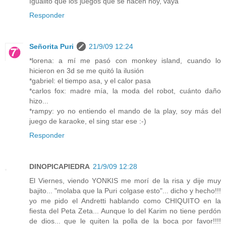
Igualito que los juegos que se hacen hoy, vaya
Responder
Señorita Puri
21/9/09 12:24
*lorena: a mí me pasó con monkey island, cuando lo
hicieron en 3d se me quitó la ilusión
*gabriel: el tiempo asa, y el calor pasa
*carlos fox: madre mía, la moda del robot, cuánto daño
hizo...
*rampy: yo no entiendo el mando de la play, soy más del
juego de karaoke, el sing star ese :-)
Responder
DINOPICAPIEDRA
21/9/09 12:28
El Viernes, viendo YONKIS me morí de la risa y dije muy
bajito... "molaba que la Puri colgase esto"... dicho y hecho!!!
yo me pido el Andretti hablando como CHIQUITO en la
fiesta del Peta Zeta... Aunque lo del Karim no tiene perdón
de dios... que le quiten la polla de la boca por favor!!!!