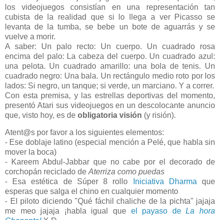
los videojuegos consistían en una representación tan
cubista de la realidad que si lo llega a ver Picasso se
levanta de la tumba, se bebe un bote de aguarrás y se
vuelve a morir.
A saber: Un palo recto: Un cuerpo. Un cuadrado rosa
encima del palo: La cabeza del cuerpo. Un cuadrado azul:
una pelota. Un cuadrado amarillo: una bola de tenis. Un
cuadrado negro: Una bala. Un rectángulo medio roto por los
lados: Si negro, un tanque; si verde, un marciano. Y a correr.
Con esta premisa, y las estrellas deportivas del momento,
presentó Atari sus videojuegos en un descolocante anuncio
que, visto hoy, es de
obligatoria visión
(y risión).
Atent@s por favor a los siguientes elementos:
- Ese doblaje latino (especial mención a Pelé, que habla sin
mover la boca)
- Kareem Abdul-Jabbar que no cabe por el decorado de
corchopán reciclado de
Aterriza como puedas
- Esa estética de Súper 8 rollo
Iniciativa Dharma
que
esperas que salga el chino en cualquier momento
- El piloto diciendo "Qué fáchil chaliche de la pichta" jajaja
me meo jajaja ¡habla igual que
el payaso de
La hora