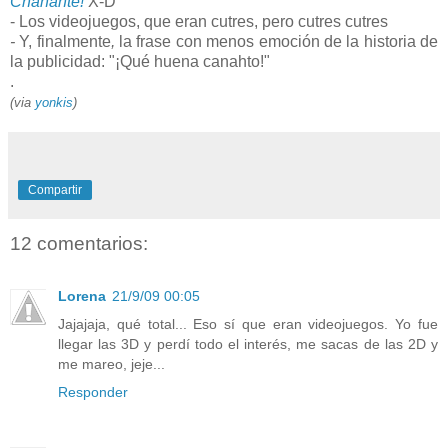
Chanante!
X-D
- Los videojuegos, que eran cutres, pero cutres cutres
-
Y, finalmente
,
la frase con menos emoción de la historia de
la publicidad: "¡Qué huena canahto!"
.
(via
yonkis
)
Compartir
12 comentarios:
Lorena
21/9/09 00:05
Jajajaja, qué total... Eso sí que eran videojuegos. Yo fue
llegar las 3D y perdí todo el interés, me sacas de las 2D y
me mareo, jeje...
Responder