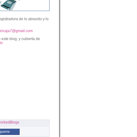
egistradora de lo absurdo y lo
uricaja7@gmail.com
 este blog, y cubierta de
lo
ígueme