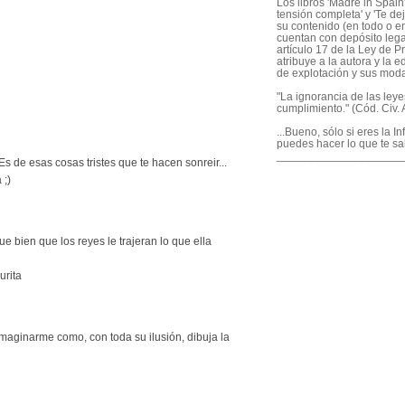
Los libros 'Madre in Spain'
tensión completa' y 'Te dej
su contenido (en todo o en
cuentan con depósito legal
artículo 17 de la Ley de P
atribuye a la autora y la e
de explotación y sus mod
"La ignorancia de las ley
cumplimiento." (Cód. Civ. A
...Bueno, sólo si eres la I
puedes hacer lo que te sa
____________________
 Es de esas cosas tristes que te hacen sonreir...
 ;)
e bien que los reyes le trajeran lo que ella
urita
maginarme como, con toda su ilusión, dibuja la