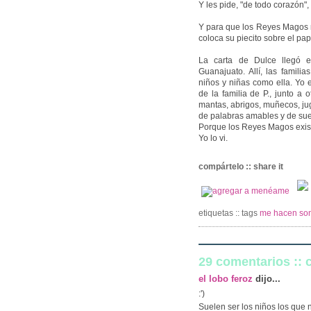
Y les pide, "de todo corazón"
Y para que los Reyes Magos n
coloca su piecito sobre el pap
La carta de Dulce llegó e
Guanajuato. Allí, las famili
niños y niñas como ella. Yo 
de la familia de P., junto a 
mantas, abrigos, muñecos, ju
de palabras amables y de su
Porque los Reyes Magos exis
Yo lo vi.
compártelo :: share it
etiquetas :: tags
me hacen son
29 comentarios ::
el lobo feroz
dijo...
:')
Suelen ser los niños los que 