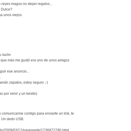
os reyes magos no dejan regalos...
a Dulce?
a unos viejos.
la razón
el que más me gustó era uno de unos amigos
guir ese anuncio...
.
raerán zapatos, estoy seguro ;-)
as por venir y un besito)
omunicarme contigo para enviarte un link, te
o: Un dedo USB:
ndo/2009/03/12/navegante/1236872290.html