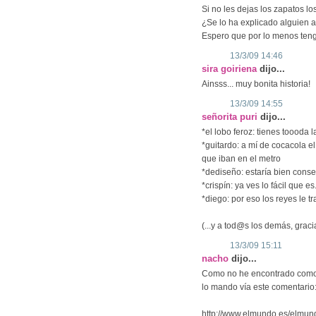
Si no les dejas los zapatos l
¿Se lo ha explicado alguien 
Espero que por lo menos teng
13/3/09 14:46
sira goiriena
dijo...
Ainsss... muy bonita historia!
13/3/09 14:55
señorita puri
dijo...
*el lobo feroz: tienes toooda 
*guitardo: a mí de cocacola 
que iban en el metro
*dediseño: estaría bien conse
*crispín: ya ves lo fácil que es.
*diego: por eso los reyes le t
(...y a tod@s los demás, graci
13/3/09 15:11
nacho
dijo...
Como no he encontrado como c
lo mando vía este comentari
http://www.elmundo.es/elmu