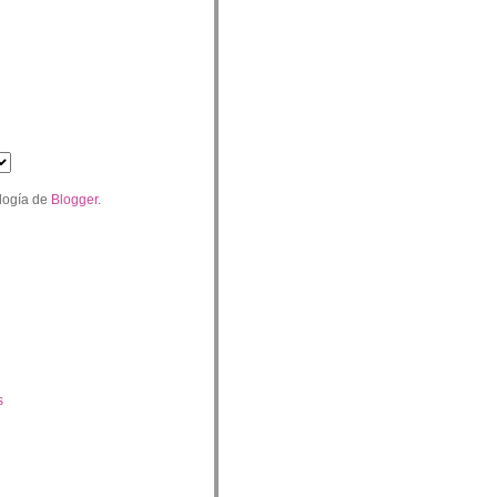
logía de
Blogger
.
s