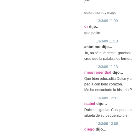
:***
quiero ser rey mago
13/3/09 11:09
di
dijo...
que potito
13/3/09 11:10
anónimo dijo...
Jo, no sé qué decir... gracias!
creo que la palabra es ternura
13/3/09 11:13
miss rosenthal
dijo...
Que bien educadita Dulce y qu
pedía con todo corazón.
Me ha encantado la historia P
13/3/09 12:31
isabel
dijo...
Dulce es genial. Casi puedo i
silueta de su pequeñito pie.
13/3/09 13:08
diego
dijo...