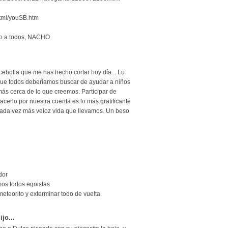
html/youSB.htm
do a todos, NACHO
cebolla que me has hecho cortar hoy día... Lo
ue todos deberíamos buscar de ayudar a niños
ás cerca de lo que creemos. Participar de
acerlo por nuestra cuenta es lo más gratificante
ada vez más veloz vida que llevamos. Un beso
dor
os todos egoistas
meteorito y exterminar todo de vuelta
ijo...