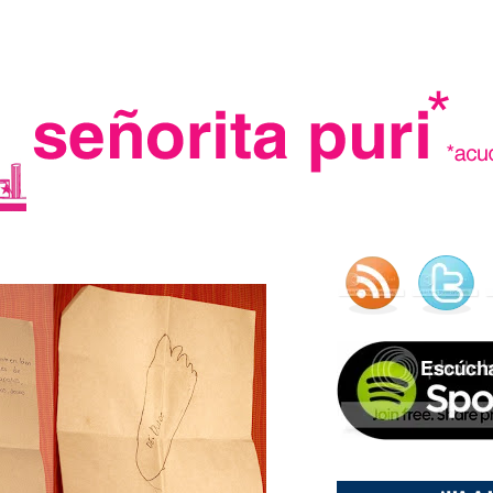
.
madre in spain