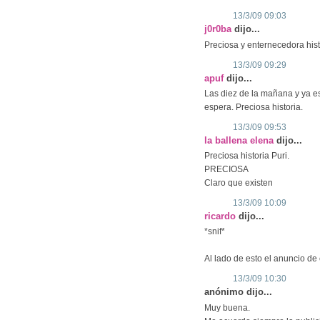
13/3/09 09:03
j0r0ba
dijo...
Preciosa y enternecedora hist
13/3/09 09:29
apuf
dijo...
Las diez de la mañana y ya e
espera. Preciosa historia.
13/3/09 09:53
la ballena elena
dijo...
Preciosa historia Puri.
PRECIOSA
Claro que existen
13/3/09 10:09
ricardo
dijo...
*snif*
Al lado de esto el anuncio d
13/3/09 10:30
anónimo dijo...
Muy buena.