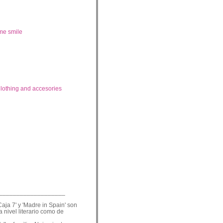
me smile
lothing and accesories
___________________
Caja 7' y 'Madre in Spain' son
a nivel literario como de