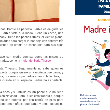
ños. Barbie es perfecta. Barbie es delgada, es
s. Barbie viste a la moda. Tiene un coche, una
ony. Tiene los pechos firmes, el vientre plano,
oblados para cargar la bandeja con cerveza fría
wiches de crema de cacahuete para sus hijos
hace con media sonrisa, como las misses de
eradas, como la
mujer de Borja Thyssen
.
rja Thyssen. Seguramente no sabe quién es
mporta, porque quiere una muñeca que cante, y
la, ni cierra los párpados cuando la tumbas, ni
una cuerda en su espalda. Barbie no es perfecta.
4 años y su familia es tan pobre que no tiene
s en Navidad. Pero Dulce está tranquila, porque
o son pobres, por eso confía en ellos para
 pide una muñeca que cante y unos "juguetitos