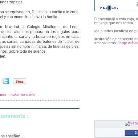
, unos zapatos.
o se equivoquen, Dulce da la vuelta a la carta,
el y con mano firme traza la huella.
Bienvenid@ a esta caja, r
brillante que nos rodea.
n Navidad al Colegio Miraflores, de León,
Me puedes localizar en
p
as de los alumnos prepararon los regalos para
encontré la carta y la bolsa de regalos en casa
Ilustración de cabecera de
otras cartas, cargadas de balones de fútbol, de
ambos libros:
Jorge Aréva
guetes sin nombre ni marca, de huellas de pies,
eños. Sobre todo de sueños.
ten.
followers
reir · make me smile
 comments :
S
nos enseñan...