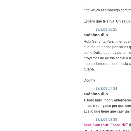
http://www.zanicdesign.com/
Espero que te sirva. Un salu
13/3/09 16:25
anónimo dijo...
Hola Señorita Puri... menuda 
que me ha hecho pensar es q
como Dulce que hay por ahí m
proyectos de ayuda social o h
que podemos hacer en esta c
guapa.
Dogma
13/3/09 17:34
anónimo dijo...
si todo muy lindo y enternece
estas cosas pasa por que som
aca lo que tiene que caer un 
13/3/09 18:39
sara mansouri "saroide"
d