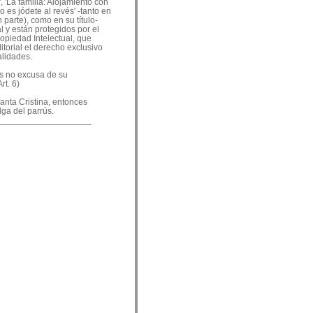
, 'La familia: Alojamiento con
o es jódete al revés' -tanto en
 parte), como en su título-
 y están protegidos por el
ropiedad Intelectual, que
ditorial el derecho exclusivo
alidades.
es no excusa de su
rt. 6)
nfanta Cristina, entonces
lga del parrús.
___________________