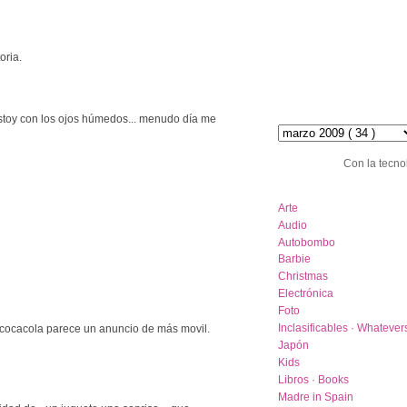
oria.
hemeroteca :: archive
stoy con los ojos húmedos... menudo día me
Con la tecno
category list
Arte
Audio
Autobombo
Barbie
Christmas
Electrónica
Foto
Inclasificables · Whatever
e cocacola parece un anuncio de más movil.
Japón
Kids
Libros · Books
Madre in Spain