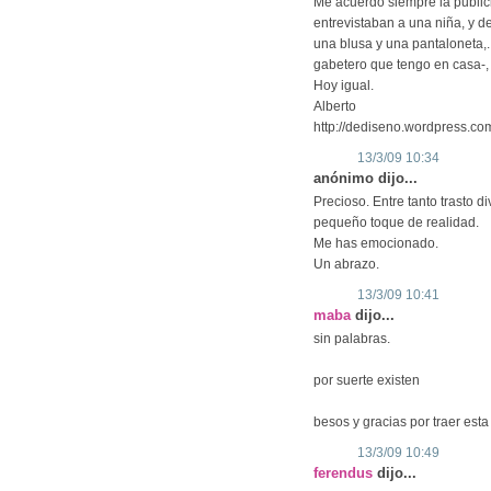
Me acuerdo siempre la public
entrevistaban a una niña, y 
una blusa y una pantaloneta,.
gabetero que tengo en casa-
Hoy igual.
Alberto
http://dediseno.wordpress.co
13/3/09 10:34
anónimo dijo...
Precioso. Entre tanto trasto di
pequeño toque de realidad.
Me has emocionado.
Un abrazo.
13/3/09 10:41
maba
dijo...
sin palabras.
por suerte existen
besos y gracias por traer esta
13/3/09 10:49
ferendus
dijo...