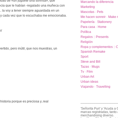
idad de «un juguete una sonrisa», que
Marcando la diferencia
decia que le habían -regalado una muñeca con
Marketing
.. la voy a tener siempre aguardada en un
Mascotas · Pets
, y cada vez que lo escuchaba me emocionaba.
Me hacen sonreir · Make 
Papelería · Stationery
Para casa · Home
m/
Política
Regalos :: Presents
Religión
Ropa y complementos :: C
vertido, pero inútil, que nos muestras, un
Spanish Remake
Sport
Steve and Bill
Tazas · Mugs
Tv · Film
Urban Art
Urban ideas
Viajando · Travelling
 historia porque es preciosa y..real
____________________
'Señorita Puri' y 'Acuda a 
marcas registradas, tanto 
merchandising diverso.