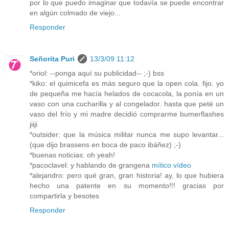
por lo que puedo imaginar que todavía se puede encontrar
en algún colmado de viejo...
Responder
Señorita Puri
13/3/09 11:12
*oriol: --ponga aquí su publicidad-- ;-) bss
*kiko: el quimicefa es más seguro que la open cola. fijo. yo
de pequeña me hacía helados de cocacola, la ponía en un
vaso con una cucharilla y al congelador. hasta que peté un
vaso del frío y mi madre decidió comprarme bumerflashes
jiiji
*outsider: que la música militar nunca me supo levantar...
(que dijo brassens en boca de paco ibáñez) ;-)
*buenas noticias: oh yeah!
*pacoclavel: y hablando de grangena
mítico vídeo
*alejandro: pero qué gran, gran historia! ay, lo que hubiera
hecho una patente en su momento!!! gracias por
compartirla y besotes
Responder