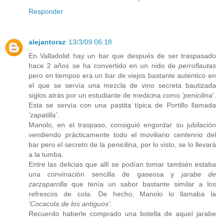
Responder
alejantoraz
13/3/09 06:18
En Valladolid hay un bar que después de ser traspasado
hace 2 años se ha convertido en un nido de
perroflautas
pero en tiempos era un bar de viejos bastante auténtico en
el que se servía una mezcla de vino secreta bautizada
siglos atrás por un estudiante de medicina como
'penicilina'
.
Esta se servía con una pastita típica de Portillo llamada
'zapatilla'
.
Manolo, en el traspaso, consiguió engordar su jubilación
vendiendo prácticamente todo el moviliario centenrio del
bar pero el secreto de la penicilina, por lo visto, se lo llevará
a la tumba.
Entre las delicias que allí se podían tomar también estaba
una convinación sencilla de gaseosa y
jarabe de
zarzaparrilla
que tenía un sabor bastante similar a los
refrescos de cola. De hecho, Manolo lo llamaba la
'Cocacola de los antiguos'.
Recuerdo haberle comprado una botella de aquel jarabe