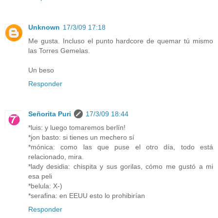
Unknown
17/3/09 17:18
Me gusta. Incluso el punto hardcore de quemar tú mismo
las Torres Gemelas.
Un beso
Responder
Señorita Puri
17/3/09 18:44
*luis: y luego tomaremos berlín!
*jon basto: si tienes un mechero sí
*mónica: como las que puse el otro día, todo está
relacionado, mira.
*lady desidia: chispita y sus gorilas, cómo me gustó a mi
esa peli
*belula: X-)
*serafina: en EEUU esto lo prohibirían
Responder