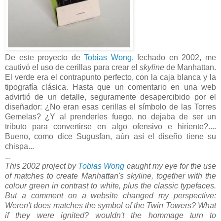
De este proyecto de
Tobias Wong
, fechado en 2002, me
cautivó el uso de cerillas para crear el
skyline
de Manhattan.
El verde era el contrapunto perfecto, con la caja blanca y la
tipografía clásica. Hasta que un comentario en una web
advirtió de un detalle, seguramente desapercibido por el
diseñador: ¿No eran esas cerillas el símbolo de las Torres
Gemelas? ¿Y al prenderles fuego, no dejaba de ser un
tributo para convertirse en algo ofensivo e hiriente?....
Bueno, como dice Sugusfan, aún así el diseño tiene su
chispa...
...
This 2002 project by
Tobias Wong
caught my eye for the use
of matches to create Manhattan's skyline, together with the
colour green in contrast to white, plus the classic typefaces.
But a comment on a website changed my perspective:
Weren't does matches the symbol of the Twin Towers? What
if they were ignited? wouldn't the hommage turn to