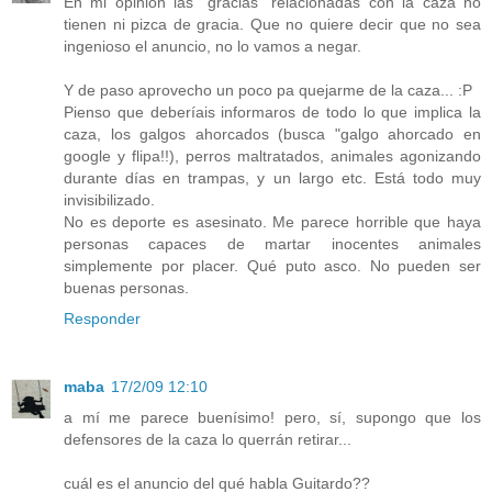
En mi opinión las "gracias" relacionadas con la caza no
tienen ni pizca de gracia. Que no quiere decir que no sea
ingenioso el anuncio, no lo vamos a negar.
Y de paso aprovecho un poco pa quejarme de la caza... :P
Pienso que deberíais informaros de todo lo que implica la
caza, los galgos ahorcados (busca "galgo ahorcado en
google y flipa!!), perros maltratados, animales agonizando
durante días en trampas, y un largo etc. Está todo muy
invisibilizado.
No es deporte es asesinato. Me parece horrible que haya
personas capaces de martar inocentes animales
simplemente por placer. Qué puto asco. No pueden ser
buenas personas.
Responder
maba
17/2/09 12:10
a mí me parece buenísimo! pero, sí, supongo que los
defensores de la caza lo querrán retirar...
cuál es el anuncio del qué habla Guitardo??