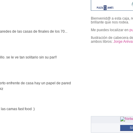
Bienvenid@ a esta caja, r
brillante que nos rodea.
Me puedes localizar en
p
redes de las casas de finales de los 70...
Ilustración de cabecera de
ambos libros:
Jorge Aréva
. se le ve tan solitario sin su par!!
followers
erto enfrente de casa hay un papel de pared
iz
las camas fast food :)
S