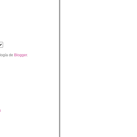
logía de
Blogger
.
s