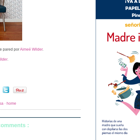
de pared por
Aimeé Wilder
.
lder
.
sa · home
 comments :