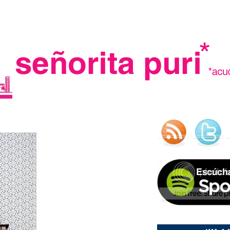
.
madre in spain