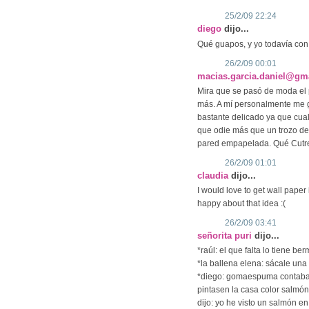
25/2/09 22:24
diego
dijo...
Qué guapos, y yo todavía con 
26/2/09 00:01
macias.garcia.daniel@gm
Mira que se pasó de moda el 
más. A mí personalmente me g
bastante delicado ya que cual
que odie más que un trozo d
pared empapelada. Qué Cutre
26/2/09 01:01
claudia
dijo...
I would love to get wall pape
happy about that idea :(
26/2/09 03:41
señorita puri
dijo...
*raúl: el que falta lo tiene be
*la ballena elena: sácale una
*diego: gomaespuma contaba u
pintasen la casa color salmón, y
dijo: yo he visto un salmón en 