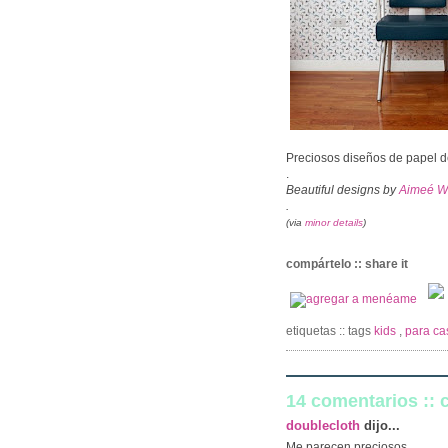
Preciosos diseños de papel 
.
Beautiful designs by
Aimeé Wi
.
(via
minor details
)
compártelo :: share it
etiquetas :: tags
kids
,
para ca
14 comentarios ::
doublecloth
dijo...
Me parecen preciosos.