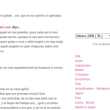
el gotelé... (no, que no es salmón ni satinado)
ail.com
dijo...
hemeroteca :: archive
papel en las paredes, pues cada vez lo veo
usta mucho, aunque lo veo poco funcional y
quier golpe o roce y adios papel y no hay nada
Con la tecno
e papel pegado en plan chapuzas sobre una
¡¡¡
category list
Arte
Audio
Autobombo
r in our new apartment but my husband is not too
Barbie
Christmas
Electrónica
Foto
Inclasificables · Whatever
rmejo en su casa (gñe!)
Japón
 foto que eso promete mucho!! bss
Kids
na anécdota, de un tipo que pidió que le
Libros · Books
 al llegar del trabajo era... ¡gris! y el pintor
Madre in Spain
la pescadería y era gris, y así se la he puesto.