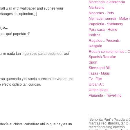
Marcando la diferencia
Marketing
mall wall with wallpaper and suprise your
Mascotas · Pets
hanges his opinnion ;-)
Me hacen sonreir · Make 
Papelería · Stationery
ijo...
Para casa · Home
mal, qué papelón :P
Política
Regalos :: Presents
Religión
Ropa y complementos :: C
curre nada tan ingenioso para responder, así
Spanish Remake
Sport
Steve and Bill
Tazas · Mugs
Tv · Film
uerno quemado y el suelo parecen de verdad, no
Urban Art
 efecto óptico tan curioso.
Urban ideas
Viajando · Travelling
____________________
'Señorita Puri' y 'Acuda a 
marcas registradas, tanto 
ecía el chiste: caballero ahí lo que hay es un
merchandising diverso.