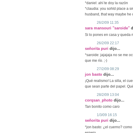
*daniel: ahí te doy la razón
*claudia: you sohld place a s
husband, that way maybe he c
26/2/09 11:35
sara mansouri "saroide"
d
Si lo pones en casa y queda 
26/2/09 22:17
señorita puri
dijo...
*saroide: jajajaja no se me o
que me río. ;-)
27/2/09 08:29
jon basto
dijo...
¡Qué realismo! La silla, el c
que sean parte del papel. Qué
28/2/09 13:04
corqsan_photo
dijo...
Tan bonito como caro
1/3/09 16:15
señorita puri
dijo...
*jon basto: ¿el cuerno? como d
espejo.