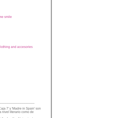
me smile
lothing and accesories
___________________
Caja 7' y 'Madre in Spain' son
a nivel literario como de