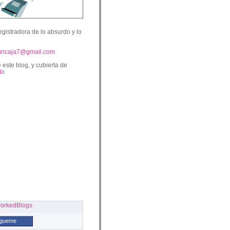
egistradora de lo absurdo y lo
uricaja7@gmail.com
 este blog, y cubierta de
lo
ígueme