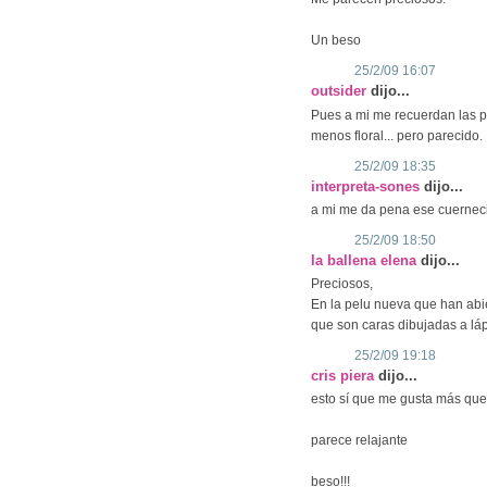
Un beso
25/2/09 16:07
outsider
dijo...
Pues a mi me recuerdan las pa
menos floral... pero parecido.
25/2/09 18:35
interpreta-sones
dijo...
a mi me da pena ese cuernecillo
25/2/09 18:50
la ballena elena
dijo...
Preciosos,
En la pelu nueva que han abi
que son caras dibujadas a láp
25/2/09 19:18
cris piera
dijo...
esto sí que me gusta más que 
parece relajante
beso!!!