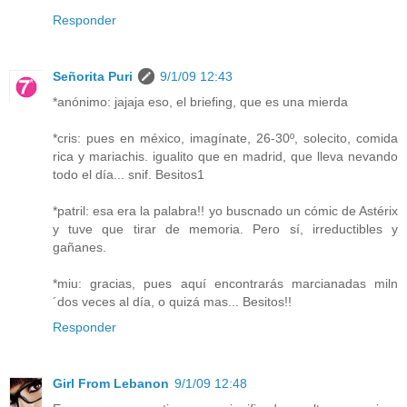
Responder
Señorita Puri
9/1/09 12:43
*anónimo: jajaja eso, el briefing, que es una mierda
*cris: pues en méxico, imagínate, 26-30º, solecito, comida
rica y mariachis. igualito que en madrid, que lleva nevando
todo el día... snif. Besitos1
*patril: esa era la palabra!! yo buscnado un cómic de Astérix
y tuve que tirar de memoria. Pero sí, irreductibles y
gañanes.
*miu: gracias, pues aquí encontrarás marcianadas miln
´dos veces al día, o quizá mas... Besitos!!
Responder
Girl From Lebanon
9/1/09 12:48