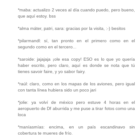
*maba: actualizo 2 veces al día cuando puedo, pero bueno,
que aquí estoy. bss
*alma máter, patri, sara: gracias por la visita, :-) besitos
*pilarmandl: sí, tan pronto en el primero como en el
segundo como en el tercero...
*saroide: jajajaja ¡ole esa copy! ESO es lo que yo quería
haber escrito, pero claro, aquí es donde se nota que tú
tienes savoir faire, y yo sabor fairy.
*raúl: claro, como en los mapas de los aviones, pero igual
con tanta línea hubiera sido un poco jari
*jolie: ya volví de méxico pero estuve 4 horas en el
aeropuerto de Df aburrida y me puse a tirar fotos como una
loca
*maníasmías: encima, en un país escandinavo sin
cobertura te mueres de frío.